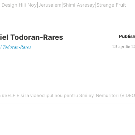
 Design|Hili Noy|Jerusalem|Shimi Asresay|Strange Fruit
iel Todoran-Rares
Publis
23 aprilie 
iel Todoran-Rares
a #SELFIE si la videoclipul nou pentru Smiley, Nemuritori (VIDEO