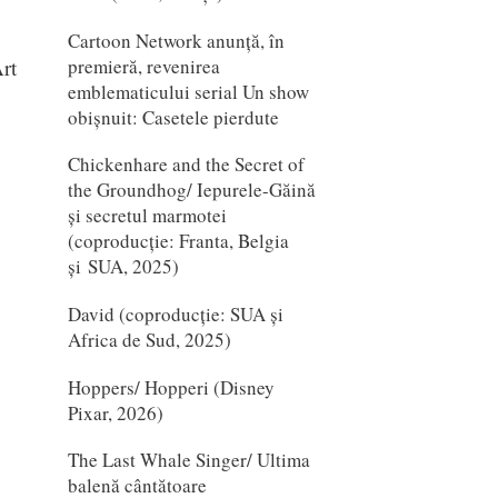
Cartoon Network anunță, în
premieră, revenirea
rt
emblematicului serial Un show
obișnuit: Casetele pierdute
Chickenhare and the Secret of
the Groundhog/ Iepurele-Găină
și secretul marmotei
(coproducție: Franta, Belgia
și SUA, 2025)
David (coproducție: SUA și
Africa de Sud, 2025)
Hoppers/ Hopperi (Disney
Pixar, 2026)
The Last Whale Singer/ Ultima
balenă cântătoare