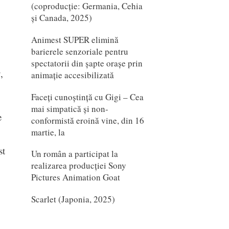
(coproducție: Germania, Cehia
și Canada, 2025)
Animest SUPER elimină
barierele senzoriale pentru
spectatorii din șapte orașe prin
,
animație accesibilizată
Faceți cunoștință cu Gigi – Cea
mai simpatică și non-
e
conformistă eroină vine, din 16
martie, la
st
Un român a participat la
realizarea producției Sony
Pictures Animation Goat
Scarlet (Japonia, 2025)