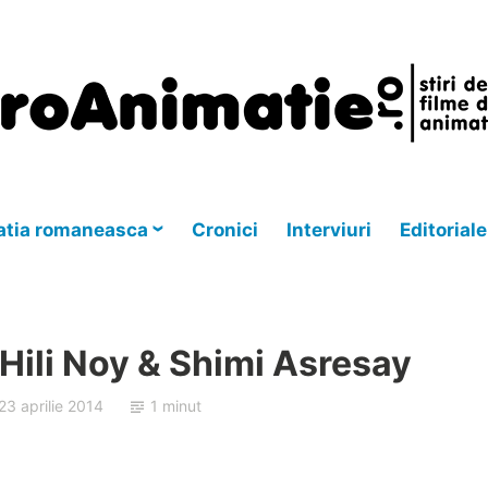
tia romaneasca
Cronici
Interviuri
Editoriale
 Hili Noy & Shimi Asresay
23 aprilie 2014
1 minut