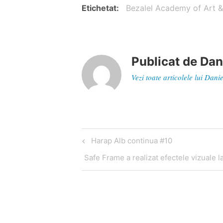
Etichetat
Bezalel Academy of Art &
Publicat de
Dan
Vezi toate articolele lui Dan
Navigare
Articol
Harap Alb continua #10
în
anterior
Articol
Safe Frame a realizat efectele vizuale l
articole
următor