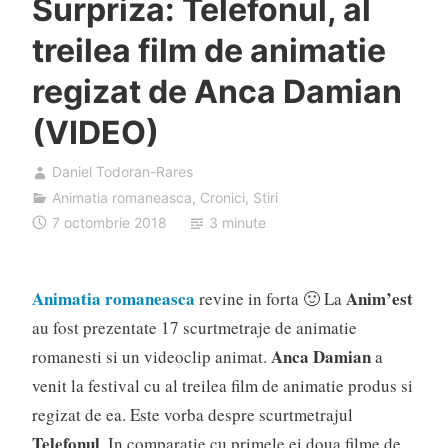
Surpriza: Telefonul, al
treilea film de animatie
regizat de Anca Damian
(VIDEO)
Daniel Todoran-Rares
Animatia romaneasca
,
Cronici
,
Stiri
7 octombrie 2018
3 minute
Animatia romaneasca
Anim’est
revine in forta 🙂 La
au fost prezentate 17 scurtmetraje de animatie
Anca Damian
romanesti si un videoclip animat.
a
venit la festival cu al treilea film de animatie produs si
regizat de ea. Este vorba despre scurtmetrajul
Telefonul
. In comparatie cu primele ei doua filme de