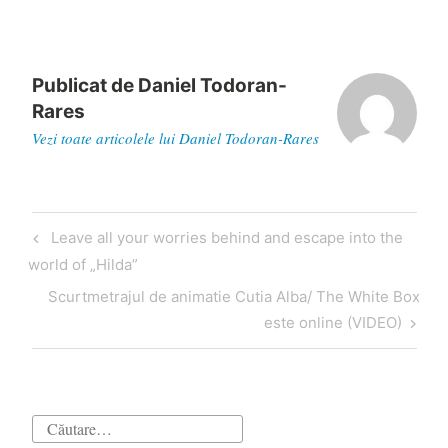
Publicat de
Daniel Todoran-
Rares
Vezi toate articolele lui Daniel Todoran-Rares
Navigare
Articol
Leave all your worries behind and escape into the
în
anterior
world of „Hilda”
articole
Articol
Scurtmetrajul de animatie Cutia Alba/ The White Box
următor
este online (VIDEO)
Caută