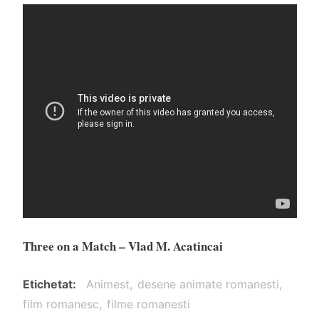
Three on a Match – Vlad M. Acatincai
Etichetat
Animest
desene animate romanesti
film romanesc
filme romanesti