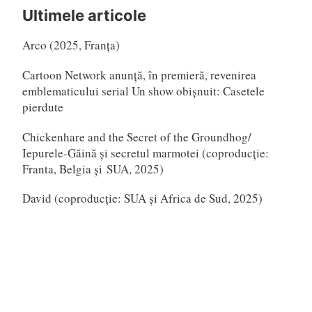
după:
Ultimele articole
Arco (2025, Franța)
Cartoon Network anunță, în premieră, revenirea
emblematicului serial Un show obișnuit: Casetele
pierdute
Chickenhare and the Secret of the Groundhog/
Iepurele-Găină și secretul marmotei (coproducție:
Franta, Belgia și SUA, 2025)
David (coproducție: SUA și Africa de Sud, 2025)
Hoppers/ Hopperi (Disney Pixar, 2026)
The Last Whale Singer/ Ultima balenă cântătoare
(coproducție: Germania, Cehia și Canada, 2025)
Animest SUPER elimină barierele senzoriale pentru