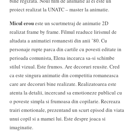
bine regizata. Noul film de animatie al ei este un
proiect realizat la UNATC – master la animatie.
Micul erou
este un scurtmetraj de animatie 2D
realizat frame by frame. Filmul readuce lirismul de
altadata a animatiei romanesti din anii ’80. Cu
personaje rupte parca din cartile cu povesti editate in
perioada comunista, Elena incearca sa-si schimbe
stilul vizual. Este frumos. Are decoruri reusite. Cred
ca este singura animatie din competitia romaneasca
care are decoruri bine realizate. Realizatoarea este
atenta la detalii, incercand sa emotioneze publicul cu
o poveste simpla si frumoasa din copilarie. Recreaza
trairi emotionale, prezentand un scurt episod din viata
unui copil si a mamei lui. Este despre joaca si
imaginatie.