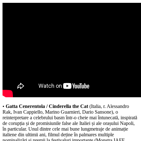
•
Gatta Cenerentola / Cinderella the Cat
(Italia, r. Alessandro
Rak, Ivan Cappiello, Marino Guarnieri, Dario Sansone), o
reinterpretare a celebrului basm într-o cheie mai întunecată, inspirată
de corupția și de promisiunile false ale Italiei și ale orașului Napoli,
în particular. Unul dintre cele mai bune lungmetraje de animație
italiene din ultimii ani, filmul deține în palmares multiple
nominalizări și premii la festivaluri importante (Monstra IAFF,