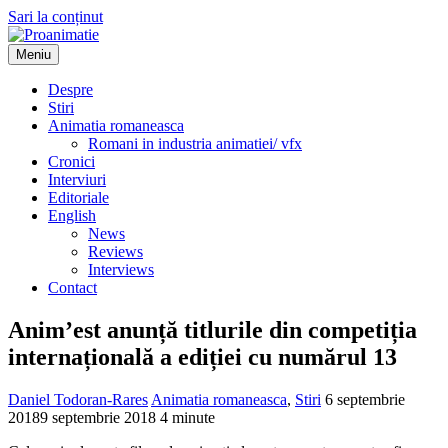
Sari la conținut
Meniu
Proanimatie
Stiri despre filme de animatie
Despre
Stiri
Animatia romaneasca
Romani in industria animatiei/ vfx
Cronici
Interviuri
Editoriale
English
News
Reviews
Interviews
Contact
Anim’est anunță titlurile din competiția
internațională a ediției cu numărul 13
Daniel Todoran-Rares
Animatia romaneasca
,
Stiri
6 septembrie
2018
9 septembrie 2018
4 minute