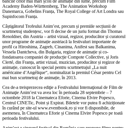
băncile celor mai mari școli de animație din lume, precum Film
Academy Baden-Württemberg, The Animation Workshop
Danemarca, Gobelins Franța, The Royal College of Art Londra sau
Supinfocom Franța.
Câștigătorul Trofeului Anim’est, precum și premiile secțiunii de
scurtmetraj studențesc, vor fi decise de un juriu format din Thomas
Renoldner, din Austria – artist vizual, regizor, producător și curatorul
unor programe de animație austriacă la festivaluri importante de
profil ca Hiroshima, Zagreb, Cinanima, Anifest sau Balkanima,
Vessela Dantcheva, din Bulgaria, regizor de animație și co-
fondatoarea companiei de producție Compote Collective, și Joris
Clerté, din Franța, artist vizual, muzician, producător și regizor de
animație, cunoscut în special pentru scurtmetrajul „La nuit
américaine d’Angélique“, nominalizat la premiul César pentru Cel
mai bun scurtmetraj de animație, în 2013.
Cea de-a treisprezecea ediţie a Festivalului Internaţional de Film de
Animaţie Anim’est va avea loc în perioada 28 septembrie – 7
octombrie 2018 la Cinemateca Eforie, Cinema Elvire Popesco,
Centrul CINETic, Point și Expirat. Biletele vor putea fi achiziționate
în curând pe site-ul www.eventbook.ro și vor fi disponibile, de
asemenea, în Cinemateca Eforie și Cinema Elvire Popesco pe toată
perioada festivalului.
Anim’est e singurul festival din România care propune filme pentru