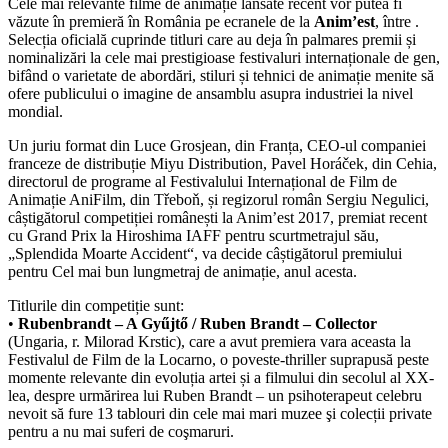
Cele mai relevante filme de animație lansate recent vor putea fi
văzute în premieră în România pe ecranele de la
Anim’est
, între .
Selecția oficială cuprinde titluri care au deja în palmares premii și
nominalizări la cele mai prestigioase festivaluri internaționale de gen,
bifând o varietate de abordări, stiluri și tehnici de animație menite să
ofere publicului o imagine de ansamblu asupra industriei la nivel
mondial.
Un juriu format din Luce Grosjean, din Franța, CEO-ul companiei
franceze de distribuție Miyu Distribution, Pavel Horáček, din Cehia,
directorul de programe al Festivalului Internațional de Film de
Animație AniFilm, din Třeboň, și regizorul român Sergiu Negulici,
câștigătorul competiției românești la Anim’est 2017, premiat recent
cu Grand Prix la Hiroshima IAFF pentru scurtmetrajul său,
„Splendida Moarte Accident“, va decide câștigătorul premiului
pentru Cel mai bun lungmetraj de animație, anul acesta.
Titlurile din competiție sunt:
•
Rubenbrandt – A Gyűjtő / Ruben Brandt – Collector
(Ungaria, r. Milorad Krstic), care a avut premiera vara aceasta la
Festivalul de Film de la Locarno, o poveste-thriller suprapusă peste
momente relevante din evoluția artei și a filmului din secolul al XX-
lea, despre urmărirea lui Ruben Brandt – un psihoterapeut celebru
nevoit să fure 13 tablouri din cele mai mari muzee şi colecții private
pentru a nu mai suferi de coşmaruri.