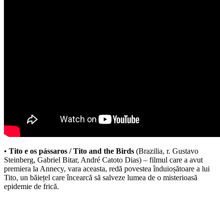
•
Tito e os pássaros / Tito and the Birds
(Brazilia, r. Gustavo
Steinberg, Gabriel Bitar, André Catoto Dias) – filmul care a avut
premiera la Annecy, vara aceasta, redă povestea înduioșătoare a lui
Tito, un băiețel care încearcă să salveze lumea de o misterioasă
epidemie de frică.