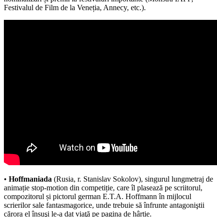
Festivalul de Film de la Veneția, Annecy, etc.).
•
Hoffmaniada
(Rusia, r. Stanislav Sokolov), singurul lungmetraj de
animație stop-motion din competiție, care îl plasează pe scriitorul,
compozitorul și pictorul german E.T.A. Hoffmann în mijlocul
scrierilor sale fantasmagorice, unde trebuie să înfrunte antagoniştii
cărora el însuşi le-a dat viaţă pe pagina de hârtie.