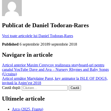
Publicat de
Daniel Todoran-Rares
Vezi toate articolele lui Daniel Todoran-Rares
Published
6 septembrie 2018
9 septembrie 2018
Navigare în articole
Articol anterior
Maxim Cerevcov realizeaza storyboard-uri pentru
canalul YouTube Dave and Ava – Nursery Rhymes and Baby Songs
(Ucraina)
Articol următor
Marjolaine Parot, key animator la ISLE OF DOGS,
invitată la Anim’est 2018
Caută după:
Ultimele articole
Arco (2025, Franța)