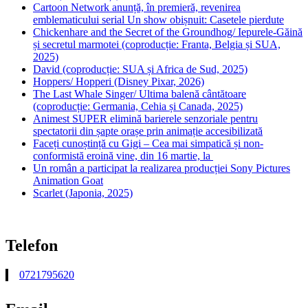
Cartoon Network anunță, în premieră, revenirea
emblematicului serial Un show obișnuit: Casetele pierdute
Chickenhare and the Secret of the Groundhog/ Iepurele-Găină
și secretul marmotei (coproducție: Franta, Belgia și SUA,
2025)
David (coproducție: SUA și Africa de Sud, 2025)
Hoppers/ Hopperi (Disney Pixar, 2026)
The Last Whale Singer/ Ultima balenă cântătoare
(coproducție: Germania, Cehia și Canada, 2025)
Animest SUPER elimină barierele senzoriale pentru
spectatorii din șapte orașe prin animație accesibilizată
Faceți cunoștință cu Gigi – Cea mai simpatică și non-
conformistă eroină vine, din 16 martie, la
Un român a participat la realizarea producției Sony Pictures
Animation Goat
Scarlet (Japonia, 2025)
Telefon
0721795620