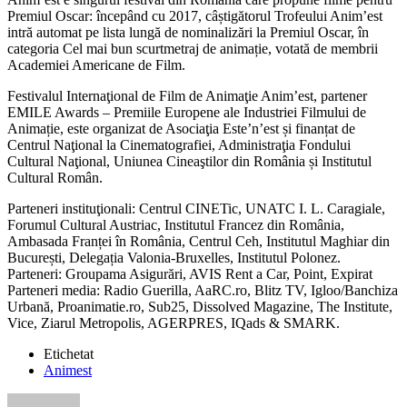
Premiul Oscar: începând cu 2017, câștigătorul Trofeului Anim’est
intră automat pe lista lungă de nominalizări la Premiul Oscar, în
categoria Cel mai bun scurtmetraj de animație, votată de membrii
Academiei Americane de Film.
Festivalul Internaţional de Film de Animaţie Anim’est, partener
EMILE Awards – Premiile Europene ale Industriei Filmului de
Animație, este organizat de Asociaţia Este’n’est și finanțat de
Centrul Naţional la Cinematografiei, Administraţia Fondului
Cultural Naţional, Uniunea Cineaştilor din România și Institutul
Cultural Român.
Parteneri instituţionali: Centrul CINETic, UNATC I. L. Caragiale,
Forumul Cultural Austriac, Institutul Francez din România,
Ambasada Franței în România, Centrul Ceh, Institutul Maghiar din
București, Delegația Valonia-Bruxelles, Institutul Polonez.
Parteneri: Groupama Asigurări, AVIS Rent a Car, Point, Expirat
Parteneri media: Radio Guerilla, AaRC.ro, Blitz TV, Igloo/Banchiza
Urbană, Proanimatie.ro, Sub25, Dissolved Magazine, The Institute,
Vice, Ziarul Metropolis, AGERPRES, IQads & SMARK.
Etichetat
Animest