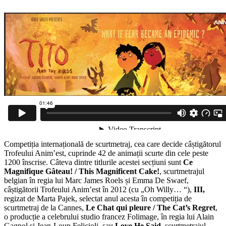
Competiția internațională de scurtmetraj, cea care decide câștigătorul
Trofeului Anim’est, cuprinde 42 de animații scurte din cele peste
1200 înscrise. Câteva dintre titlurile acestei secțiuni sunt
Ce
Magnifique Gâteau! / This Magnificent Cake!
, scurtmetrajul
belgian în regia lui Marc James Roels și Emma De Swaef,
câștigătorii Trofeului Anim’est în 2012 (cu „Oh Willy… “),
III,
regizat de Marta Pajek, selectat anul acesta în competiția de
scurtmetraj de la Cannes,
Le Chat qui pleure / The Cat’s Regret
,
o producție a celebrului studio francez Folimage, în regia lui Alain
Gagnol și Jean-Loup Felicioli, sau
Love He Said
, scurtmetrajul