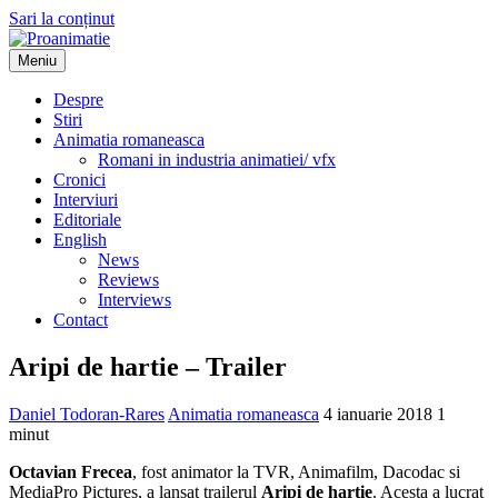
Sari la conținut
Meniu
Proanimatie
Stiri despre filme de animatie
Despre
Stiri
Animatia romaneasca
Romani in industria animatiei/ vfx
Cronici
Interviuri
Editoriale
English
News
Reviews
Interviews
Contact
Aripi de hartie – Trailer
Daniel Todoran-Rares
Animatia romaneasca
4 ianuarie 2018
1
minut
Octavian Frecea
, fost animator la TVR, Animafilm, Dacodac si
MediaPro Pictures, a lansat trailerul
Aripi de hartie
. Acesta a lucrat