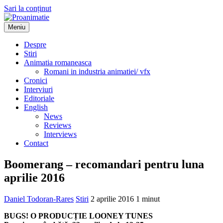
Sari la conținut
Meniu
Proanimatie
Stiri despre filme de animatie
Despre
Stiri
Animatia romaneasca
Romani in industria animatiei/ vfx
Cronici
Interviuri
Editoriale
English
News
Reviews
Interviews
Contact
Boomerang – recomandari pentru luna
aprilie 2016
Daniel Todoran-Rares
Stiri
2 aprilie 2016
1 minut
BUGS! O PRODUCȚIE LOONEY TUNES