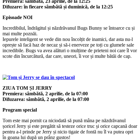
Premiera: sâmbătă, 23 aprilie, de la 12:25
Difuzare: în fiecare sâmbătă și duminică, de la 12:25
Episoade NOI
Incredibilul, îndrăgitul și năzdrăvanul Bugs Bunny se întoarce cu și
mai multe poznăi.
Iepurele inteligent se vede din nou încolțit de inamici, dar asta nu-l
oprește să facă haz de necaz și să-i enerveze pe toți cu glumele sale
incredibile. Bugs va avea alături o mulțime de prieteni noi care îl vor
scote din încurcătură, dar care, uneori, îi vor și multe bătăi de cap.
ZIUA TOM ȘI JERRY
Premiera: sâmbătă, 2 aprilie, de la 07:00
Difuzarea: sâmbătă, 2 aprilie, de la 07:00
Program special
Tom este mai pornit ca niciodată să pună mâna pe năzdrăvanul
șoricel Jerry și este pregătit să testeze orice truc și orice capcană doar
pentru a-l prinde pe Jerry și nicio tigaie de fontă nu îl va putea opri
în goana lui după un prânz gustos!