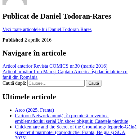
Publicat de
Daniel Todoran-Rares
Vezi toate articolele lui Daniel Todoran-Rares
Published
2 aprilie 2016
Navigare în articole
Articol anterior
Revista COMICS nr.30 (martie 2016)
Articol următor
Iron Man și Captain America își dau întalnire cu
fanii din România
Caută după:
Ultimele articole
Arco (2025, Franța)
Cartoon Network anunță, în premieră, revenirea
emblematicului serial Un show obișnuit: Casetele pierdute
Chickenhare and the Secret of the Groundhog/ Iepurele-Găină
și secretul marmotei (coproducție: Franta, Belgia și SUA,
2025)