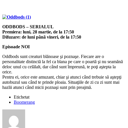
ODDBODS – SERIALUL
Premiera: luni, 28 martie, de la 17:50
Difuzare: de luni până vineri, de la 17:50
Episoade NOI
Oddbods sunt creaturi blănoase şi poznaşe. Fiecare are o
personalitate distinctă la fel ca blana pe care o poartă şi nu seamănă
deloc unul cu celălalt, dar când sunt împreună, te poţi aştepta la
orice.
Pentru ei, orice este amuzant, chiar şi atunci când trebuie să aştepţi
autobuzul sau când te prinde ploaia. Situaţiile de zi cu zi sunt mai
hazlii atunci când micii poznaşi sunt prin preajmă.
Etichetat
Boomerang