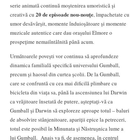
serie animată continuă moștenirea umoristică și
20 de episoade nou-nouțe
creativă cu
, împachetate cu
umor desăvârșit, momente înduioșătoare și momente
muzicale autentice care dau orașului Elmore o
prospețime nemaiîntâlnită până acum.
Următoarele povești vor continua să aprofundeze
dinamica familială specifică universului Gumball,
precum și haosul din curtea școlii. De la Gumball,
care se confruntă cu cea mai dificilă plimbare cu
bicicleta din viața sa, până la ascensiunea lui Darwin
ca vrăjitoare însetată de putere, așteptați-vă ca
Gumball și Darwin să exploreze aproape totul – baluri
de absolvire stânjenitoare, apariții epice la petreceri,
totul este posibil în Minunata și Năstrușnica lume a
lui Gumball. Anais va fi, de asemenea, în centrul