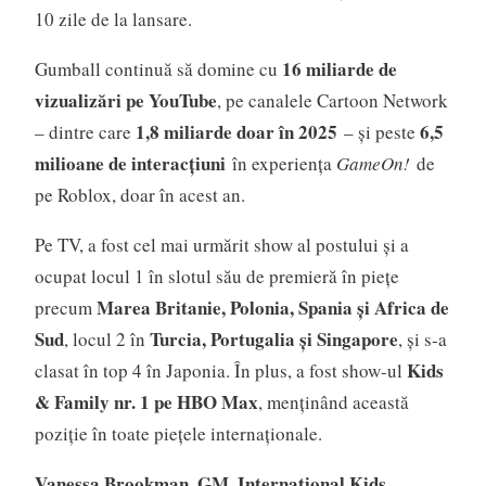
10 zile de la lansare.
16 miliarde de
Gumball continuă să domine cu
vizualizări pe YouTube
, pe canalele Cartoon Network
1,8 miliarde doar în 2025
6,5
– dintre care
– și peste
milioane de interacțiuni
în experiența
GameOn!
de
pe Roblox, doar în acest an.
Pe TV, a fost cel mai urmărit show al postului și a
ocupat locul 1 în slotul său de premieră în piețe
Marea Britanie, Polonia, Spania și Africa de
precum
Sud
Turcia, Portugalia și Singapore
, locul 2 în
, și s-a
Kids
clasat în top 4 în Japonia. În plus, a fost show-ul
& Family nr. 1 pe HBO Max
, menținând această
poziție în toate piețele internaționale.
Vanessa Brookman, GM, International Kids,