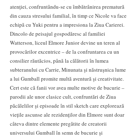
atenției, confruntându-se cu îmbătrânirea prematură
din cauza stresului familial, în timp ce Nicole va face
echipă cu Yuki pentru a impresiona la Ziua Carierei.
Dincolo de peisajul gospodăresc al familiei
Watterson, liceul Elmore Junior devine un teren al
provocărilor excentrice – de la confruntarea cu un
consilier răutăcios, până la călătorii în lumea
subteranului cu Carrie, Minunata și năstrușnica lume
a lui Gumball promite multă aventură și creativitate.
Cert este că fanii vor avea multe motive de bucurie –
parodii ale unor clasice cult, confruntări de Ziua
păcălelilor și episoade în stil sketch care explorează
viețile ascunse ale rezidenților din Elmore sunt doar
câteva dintre elemente pregătite de creatorii
universului Gumball în semn de bucurie și