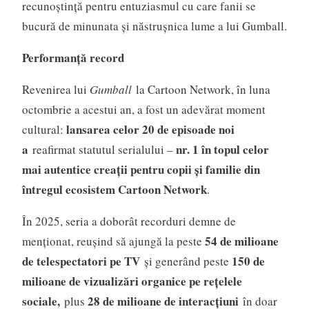
recunoștință pentru entuziasmul cu care fanii se
bucură de minunata și năstrușnica lume a lui Gumball.
Performanță record
Revenirea lui
Gumball
la Cartoon Network, în luna
octombrie a acestui an, a fost un adevărat moment
lansarea celor 20 de episoade noi
cultural:
a
nr. 1 în topul celor
reafirmat statutul serialului –
mai autentice creații pentru copii și familie din
întregul ecosistem Cartoon Network
.
În 2025, seria a doborât recorduri demne de
54 de milioane
menționat, reușind să ajungă la peste
de telespectatori pe TV
150 de
și generând peste
milioane de vizualizări organice pe rețelele
sociale,
28 de milioane de interacțiuni
plus
în doar