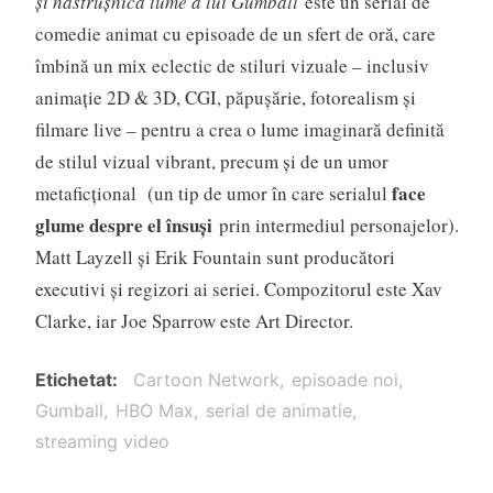
și năstrușnica lume a lui Gumball
este un serial de
comedie animat cu episoade de un sfert de oră, care
îmbină un mix eclectic de stiluri vizuale – inclusiv
animație 2D & 3D, CGI, păpușărie, fotorealism și
filmare live – pentru a crea o lume imaginară definită
de stilul vizual vibrant, precum și de un umor
face
metaficțional (un tip de umor în care serialul
glume despre el însuși
prin intermediul personajelor).
Matt Layzell și Erik Fountain sunt producători
executivi și regizori ai seriei. Compozitorul este Xav
Clarke, iar Joe Sparrow este Art Director.
Etichetat
Cartoon Network
episoade noi
Gumball
HBO Max
serial de animatie
streaming video