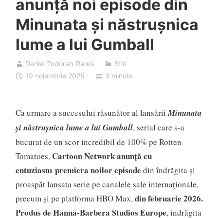
anunță noi episode din
Minunata și năstrușnica
lume a lui Gumball
Daniel Todoran-Rares
Stiri
19 noiembrie 2025
3 minute
Ca urmare a succesului răsunător al lansării
Minunata
și năstrușnica lume a lui Gumball
, serial care s-a
bucurat de un scor incredibil de 100% pe Rotten
Cartoon Network anunță cu
Tomatoes,
entuziasm
premiera noilor episode
din îndrăgita și
proaspăt lansata serie pe canalele sale internaționale,
din februarie 2026.
precum și pe platforma HBO Max,
Produs de Hanna-Barbera Studios Europe
, îndrăgita