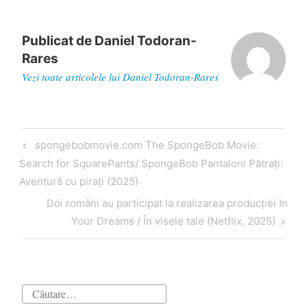
Publicat de
Daniel Todoran-
Rares
Vezi toate articolele lui Daniel Todoran-Rares
Navigare
Articol
spongebobmovie.com The SpongeBob Movie:
în
anterior
Search for SquarePants/ SpongeBob Pantaloni Pătrați:
articole
Aventură cu pirați (2025)
Articol
Doi români au participat la realizarea producției In
următor
Your Dreams / În visele tale (Netflix, 2025)
Caută