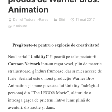
Animation
Daniel Todoran-Rares
Stiri
11 mai 2017
2 minute
Pregăteşte-te pentru o explozie de creativitate!
Unikitty!
Noul serial “
” îi poartă pe telespectatorii
Cartoon Network
într-un regat vesel, plin de materie
strălucitoare, gânduri frumoase, dar şi mici accese de
furie. Serialul este o nouă producţie Warner Bros.
Animation şi spune povestea lui Unikitty, îndrăgitul
personaj din “The LEGO® Movie”, alături de o
întreagă gaşcă de prieteni, într-o lume plină de
aventuri, distracţie şi dans.