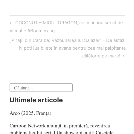
Navigare
Articol
COCONUT – MICUL DRAGON, cel mai nou serial de
în
anterior
animatie #Boomerang
articole
Articol
„Piraţii din Caraibe: Răzbunarea lui Salazar” – De astăzi
următor
îţi poţi lua bilete în avans pentru cea mai palpitantă
călătorie pe mare!
Caută
după:
Ultimele articole
Arco (2025, Franța)
Cartoon Network anunță, în premieră, revenirea
emblematicului serial Un show obișnuit: Casetele