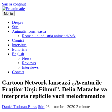
Sari la conținut
Meniu
Proanimatie
Stiri despre filme de animatie
Despre
Stiri
Animatia romaneasca
Romani in industria animatiei/ vfx
Cronici
Interviuri
Editoriale
English
News
Reviews
Interviews
Contact
Cartoon Network lansează „Aventurile
Fraților Urși: Filmul”. Delia Matache va
interpreta replicile vacii melodramatice
Daniel Todoran-Rares
Stiri
26 octombrie 2020
2 minute