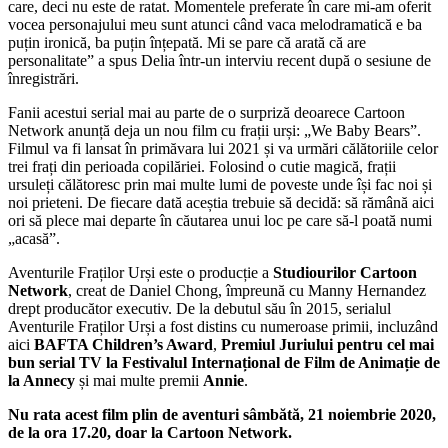
care, deci nu este de ratat. Momentele preferate în care mi-am oferit
vocea personajului meu sunt atunci când vaca melodramatică e ba
puțin ironică, ba puțin înțepată. Mi se pare că arată că are
personalitate” a spus Delia într-un interviu recent după o sesiune de
înregistrări.
Fanii acestui serial mai au parte de o surpriză deoarece Cartoon
Network anunță deja un nou film cu frații urși: „We Baby Bears”.
Filmul va fi lansat în primăvara lui 2021 și va urmări călătoriile celor
trei frați din perioada copilăriei. Folosind o cutie magică, frații
ursuleți călătoresc prin mai multe lumi de poveste unde își fac noi și
noi prieteni. De fiecare dată aceștia trebuie să decidă: să rămână aici
ori să plece mai departe în căutarea unui loc pe care să-l poată numi
„acasă”.
Aventurile Fraților Urși este o producție a
Studiourilor Cartoon
Network
, creat de Daniel Chong, împreună cu Manny Hernandez
drept producător executiv. De la debutul său în 2015, serialul
Aventurile Fraților Urși a fost distins cu numeroase primii, incluzând
aici
BAFTA Children’s Award
,
Premiul Juriului pentru cel mai
bun serial TV la Festivalul Internațional de Film de Animație de
la Annecy
și mai multe premii
Annie
.
Nu rata acest film plin de aventuri sâmbătă, 21 noiembrie 2020,
de la ora 17.20, doar la Cartoon Network.