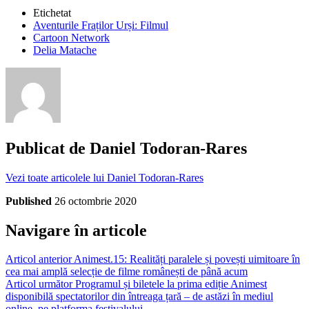
Etichetat
Aventurile Fraților Urși: Filmul
Cartoon Network
Delia Matache
Publicat de
Daniel Todoran-Rares
Vezi toate articolele lui Daniel Todoran-Rares
Published
26 octombrie 2020
Navigare în articole
Articol anterior
Animest.15: Realități paralele și povești uimitoare în
cea mai amplă selecție de filme românești de până acum
Articol următor
Programul și biletele la prima ediție Animest
disponibilă spectatorilor din întreaga țară – de astăzi în mediul
online, pe platforma festivalului