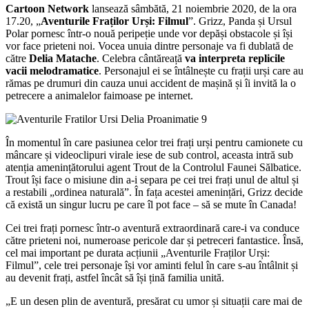
Cartoon Network
lansează sâmbătă, 21 noiembrie 2020, de la ora
17.20, „
Aventurile Fraților Urși: Filmul
”. Grizz, Panda și Ursul
Polar pornesc într-o nouă peripeție unde vor depăși obstacole și își
vor face prieteni noi. Vocea unuia dintre personaje va fi dublată de
către
Delia Matache
. Celebra cântăreață
va interpreta replicile
vacii melodramatice
. Personajul ei se întâlnește cu frații urși care au
rămas pe drumuri din cauza unui accident de mașină și îi invită la o
petrecere a animalelor faimoase pe internet.
În momentul în care pasiunea celor trei frați urși pentru camionete cu
mâncare și videoclipuri virale iese de sub control, aceasta intră sub
atenția amenințătorului agent Trout de la Controlul Faunei Sălbatice.
Trout își face o misiune din a-i separa pe cei trei frați unul de altul și
a restabili „ordinea naturală”. În fața acestei amenințări, Grizz decide
că există un singur lucru pe care îl pot face – să se mute în Canada!
Cei trei frați pornesc într-o aventură extraordinară care-i va conduce
către prieteni noi, numeroase pericole dar și petreceri fantastice. Însă,
cel mai important pe durata acțiunii „Aventurile Fraților Urși:
Filmul”, cele trei personaje își vor aminti felul în care s-au întâlnit și
au devenit frați, astfel încât să își țină familia unită.
„E un desen plin de aventură, presărat cu umor și situații care mai de