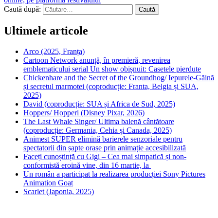
Caută după:
Ultimele articole
Arco (2025, Franța)
Cartoon Network anunță, în premieră, revenirea
emblematicului serial Un show obișnuit: Casetele pierdute
Chickenhare and the Secret of the Groundhog/ Iepurele-Găină
și secretul marmotei (coproducție: Franta, Belgia și SUA,
2025)
David (coproducție: SUA și Africa de Sud, 2025)
Hoppers/ Hopperi (Disney Pixar, 2026)
The Last Whale Singer/ Ultima balenă cântătoare
(coproducție: Germania, Cehia și Canada, 2025)
Animest SUPER elimină barierele senzoriale pentru
spectatorii din șapte orașe prin animație accesibilizată
Faceți cunoștință cu Gigi – Cea mai simpatică și non-
conformistă eroină vine, din 16 martie, la
Un român a participat la realizarea producției Sony Pictures
Animation Goat
Scarlet (Japonia, 2025)