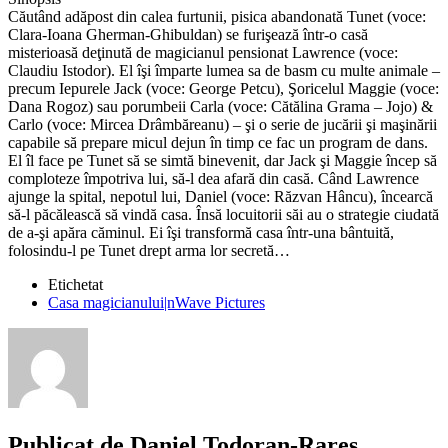
Căutând adăpost din calea furtunii, pisica abandonată Tunet (voce:
Clara-Ioana Gherman-Ghibuldan) se furişează într-o casă
misterioasă deţinută de magicianul pensionat Lawrence (voce:
Claudiu Istodor). El îşi împarte lumea sa de basm cu multe animale –
precum Iepurele Jack (voce: George Petcu), Şoricelul Maggie (voce:
Dana Rogoz) sau porumbeii Carla (voce: Cătălina Grama – Jojo) &
Carlo (voce: Mircea Drâmbăreanu) – şi o serie de jucării şi maşinării
capabile să prepare micul dejun în timp ce fac un program de dans.
El îl face pe Tunet să se simtă binevenit, dar Jack şi Maggie încep să
comploteze împotriva lui, să-l dea afară din casă. Când Lawrence
ajunge la spital, nepotul lui, Daniel (voce: Răzvan Hâncu), încearcă
să-l păcălească să vindă casa. Însă locuitorii săi au o strategie ciudată
de a-şi apăra căminul. Ei îşi transformă casa într-una bântuită,
folosindu-l pe Tunet drept arma lor secretă…
Etichetat
Casa magicianului|nWave Pictures
Publicat de
Daniel Todoran-Rares