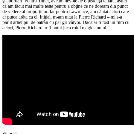
şi abordări. Pentru Tunet, aveam nevoie de o pisicuţă tânără, astfel
că am făcut mai multe teste pentru a obţine ce ne doream din punct
de vedere al proporţiilor. Iar pentru Lawrence, am căutat actori care
ar putea arăta ca el. Iniţial, m-am uitat la Pierre Richard – mi s-a
părut arhetipul de bătrân cu păr gri vâlvoi. Dacă ar fi fost un film cu
actori, Pierre Richard ar fi putut juca rolul magicianului.”
Sinopsis