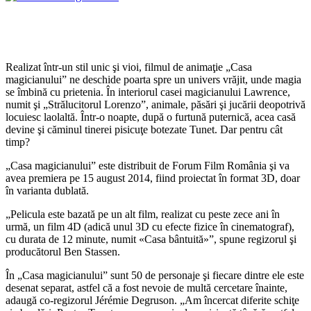
Realizat într-un stil unic şi vioi, filmul de animaţie „Casa
magicianului” ne deschide poarta spre un univers vrăjit, unde magia
se îmbină cu prietenia. În interiorul casei magicianului Lawrence,
numit şi „Strălucitorul Lorenzo”, animale, păsări şi jucării deopotrivă
locuiesc laolaltă. Într-o noapte, după o furtună puternică, acea casă
devine şi căminul tinerei pisicuţe botezate Tunet. Dar pentru cât
timp?
„Casa magicianului” este distribuit de Forum Film România şi va
avea premiera pe 15 august 2014, fiind proiectat în format 3D, doar
în varianta dublată.
„Pelicula este bazată pe un alt film, realizat cu peste zece ani în
urmă, un film 4D (adică unul 3D cu efecte fizice în cinematograf),
cu durata de 12 minute, numit «Casa bântuită»”, spune regizorul şi
producătorul Ben Stassen.
În „Casa magicianului” sunt 50 de personaje şi fiecare dintre ele este
desenat separat, astfel că a fost nevoie de multă cercetare înainte,
adaugă co-regizorul Jérémie Degruson. „Am încercat diferite schiţe