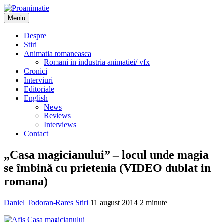
Sari
la
Meniu
Proanimatie
Stiri despre filme de animatie
conținut
Despre
Stiri
Animatia romaneasca
Romani in industria animatiei/ vfx
Cronici
Interviuri
Editoriale
English
News
Reviews
Interviews
Contact
„Casa magicianului” – locul unde magia
se îmbină cu prietenia (VIDEO dublat in
romana)
Daniel Todoran-Rares
Stiri
11 august 2014
2 minute