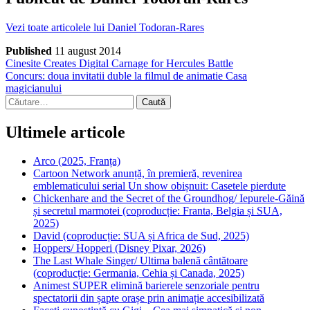
Vezi toate articolele lui Daniel Todoran-Rares
Published
11 august 2014
Navigare
Articol
Cinesite Creates Digital Carnage for Hercules Battle
anterior
Articol
Concurs: doua invitatii duble la filmul de animatie Casa
în
următor
magicianului
articole
Caută
după:
Ultimele articole
Arco (2025, Franța)
Cartoon Network anunță, în premieră, revenirea
emblematicului serial Un show obișnuit: Casetele pierdute
Chickenhare and the Secret of the Groundhog/ Iepurele-Găină
și secretul marmotei (coproducție: Franta, Belgia și SUA,
2025)
David (coproducție: SUA și Africa de Sud, 2025)
Hoppers/ Hopperi (Disney Pixar, 2026)
The Last Whale Singer/ Ultima balenă cântătoare
(coproducție: Germania, Cehia și Canada, 2025)
Animest SUPER elimină barierele senzoriale pentru
spectatorii din șapte orașe prin animație accesibilizată