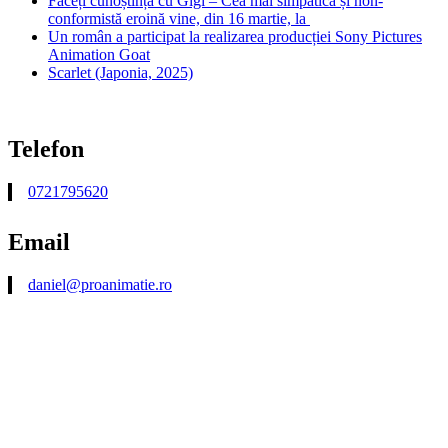
Faceți cunoștință cu Gigi – Cea mai simpatică și non-
conformistă eroină vine, din 16 martie, la
Un român a participat la realizarea producției Sony Pictures
Animation Goat
Scarlet (Japonia, 2025)
Telefon
0721795620
Email
daniel@proanimatie.ro