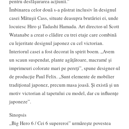
pentru desfăşurarea acţiunii.”
Îmbinarea celor două s-a păstrat inclusiv în designul
casei Mătuşii Cass, situate deasupra brutăriei ei, unde
locuiesc Hiro şi Tadashi Hamada. Art director-ul Scott
Watanabe a creat o clădire cu trei etaje care combină
cu lejeritate designul japonez cu cel victorian.
Interiorul casei a fost decorat în spirit boem. „Avem
un scaun suspendat, plante agăţătoare, macramé şi
imprimeuri colorate mari pe pereţi”, spune designer-ul
de producţie Paul Felix. „Sunt elemente de mobilier
tradiţional japonez, precum masa joasă. Şi există şi un
motiv victorian al tapetului cu model, dar cu influenţe
japoneze”.
Sinopsis
„Big Hero 6 / Cei 6 supereroi” urmăreşte povestea