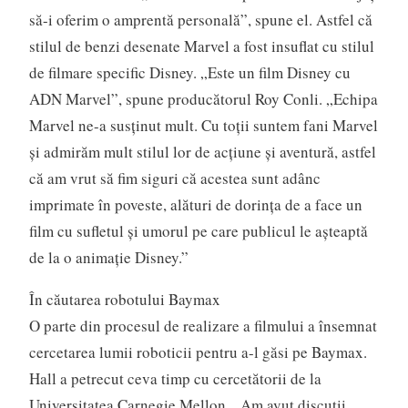
să-i oferim o amprentă personală”, spune el. Astfel că
stilul de benzi desenate Marvel a fost insuflat cu stilul
de filmare specific Disney. „Este un film Disney cu
ADN Marvel”, spune producătorul Roy Conli. „Echipa
Marvel ne-a susţinut mult. Cu toţii suntem fani Marvel
şi admirăm mult stilul lor de acţiune şi aventură, astfel
că am vrut să fim siguri că acestea sunt adânc
imprimate în poveste, alături de dorinţa de a face un
film cu sufletul şi umorul pe care publicul le aşteaptă
de la o animaţie Disney.”
În căutarea robotului Baymax
O parte din procesul de realizare a filmului a însemnat
cercetarea lumii roboticii pentru a-l găsi pe Baymax.
Hall a petrecut ceva timp cu cercetătorii de la
Universitatea Carnegie Mellon. „Am avut discuţii