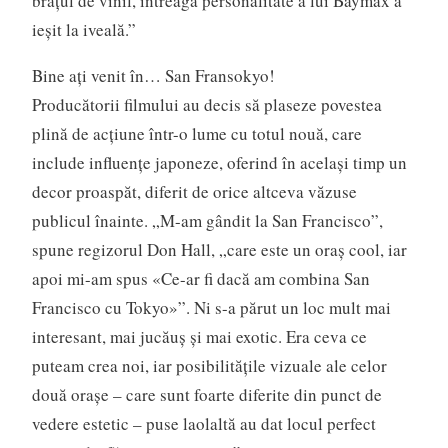
braţul de vinil, întreaga personalitate a lui Baymax a
ieşit la iveală.”
Bine aţi venit în… San Fransokyo!
Producătorii filmului au decis să plaseze povestea
plină de acţiune într-o lume cu totul nouă, care
include influenţe japoneze, oferind în acelaşi timp un
decor proaspăt, diferit de orice altceva văzuse
publicul înainte. „M-am gândit la San Francisco”,
spune regizorul Don Hall, „care este un oraş cool, iar
apoi mi-am spus «Ce-ar fi dacă am combina San
Francisco cu Tokyo»”. Ni s-a părut un loc mult mai
interesant, mai jucăuş şi mai exotic. Era ceva ce
puteam crea noi, iar posibilităţile vizuale ale celor
două oraşe – care sunt foarte diferite din punct de
vedere estetic – puse laolaltă au dat locul perfect