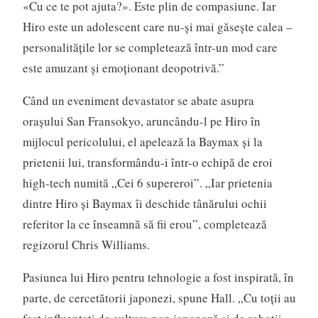
«Cu ce te pot ajuta?». Este plin de compasiune. Iar
Hiro este un adolescent care nu-şi mai găseşte calea –
personalităţile lor se completează într-un mod care
este amuzant şi emoţionant deopotrivă.”
Când un eveniment devastator se abate asupra
oraşului San Fransokyo, aruncându-l pe Hiro în
mijlocul pericolului, el apelează la Baymax şi la
prietenii lui, transformându-i într-o echipă de eroi
high-tech numită „Cei 6 supereroi”. „Iar prietenia
dintre Hiro şi Baymax îi deschide tânărului ochii
referitor la ce înseamnă să fii erou”, completează
regizorul Chris Williams.
Pasiunea lui Hiro pentru tehnologie a fost inspirată, în
parte, de cercetătorii japonezi, spune Hall. „Cu toţii au