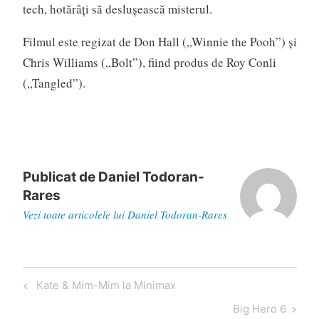
tech, hotărâţi să desluşească misterul.
Filmul este regizat de Don Hall („Winnie the Pooh”) şi
Chris Williams („Bolt”), fiind produs de Roy Conli
(„Tangled”).
Publicat de
Daniel Todoran-
Rares
Vezi toate articolele lui Daniel Todoran-Rares
Navigare
Articol
Kate & Mim-Mim la Minimax
în
anterior
Articol
Big Hero 6
articole