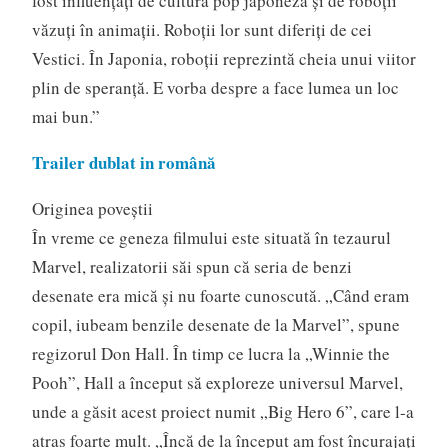
fost influenţaţi de cultura pop japoneză şi de roboţii
văzuţi în animaţii. Roboţii lor sunt diferiţi de cei
Vestici. În Japonia, roboţii reprezintă cheia unui viitor
plin de speranţă. E vorba despre a face lumea un loc
mai bun.”
Trailer dublat in română
Originea poveştii
În vreme ce geneza filmului este situată în tezaurul
Marvel, realizatorii săi spun că seria de benzi
desenate era mică şi nu foarte cunoscută. „Când eram
copil, iubeam benzile desenate de la Marvel”, spune
regizorul Don Hall. În timp ce lucra la „Winnie the
Pooh”, Hall a început să exploreze universul Marvel,
unde a găsit acest proiect numit „Big Hero 6”, care l-a
atras foarte mult. „Încă de la început am fost încurajaţi