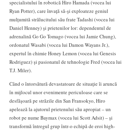
specialistului în robotică Hiro Hamada (vocea lui
Ryan Potter), care învaţă să-şi exploateze geniul
mulţumită strălucitului său frate Tadashi (vocea lui
Daniel Henney) şi prietenilor lor: dependentul de
adrenalină Go Go Tomago (vocea lui Jamie Chung),
ordonatul Wasabi (vocea lui Damon Wayans Jr.),
expertul în chimie Honey Lemon (vocea lui Genesis
Rodriguez) şi pasionatul de tehnologie Fred (vocea lui
T.J. Miler).
Când o întorsătură devastatoare de situaţie îi aruncă
în mijlocul unor evenimente periculoase care se
desfăşoară pe străzile din San Fransokyo, Hiro
apelează la ajutorul prietenului său apropiat – un
robot pe nume Baymax (vocea lui Scott Adsit) – şi
transformă întregul grup într-o echipă de eroi high-