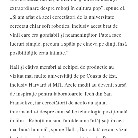
extraordinare despre roboţi în cultura pop”, spune el.
„Şi am aflat că acei cercetători de la universitate
cercetau chiar soft robotics, inclusiv acest braţ de
vinil care era gonflabil şi neameninţător. Putea face
lucruri simple, precum a spăla pe cineva pe dinţi, însă
posibilităţile erau infinite.”
Hall şi câţiva membri ai echipei de producţie au
vizitat mai multe universităţi de pe Coasta de Est,
inclusiv Harvard şi MIT. Acele medii au devenit sursă
de inspiraţie pentru laboratoarele Tech din San
Fransokyo, iar cercetătorii de acolo au ajutat
informându-i despre cum să fie tehnologia poziţionată
în film. „Roboţii nu sunt întotdeauna înfăţişaţi în cea
mai bună lumină”, spune Hall. „Dar odată ce am văzut