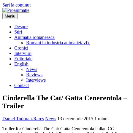
Sari la conținut
Meniu
Proanimatie
Stiri despre filme de animatie
Despre
Stiri
Animatia romaneasca
Romani in industria animatiei/ vfx
Cronici
Interviuri
Editoriale
English
News
Reviews
Interviews
Contact
Cinderella The Cat/ Gatta Cenerentola –
Trailer
Daniel Todoran-Rares
News
13 decembrie 2015
1 minut
Trailer for Cinderella The Cat/ Gatta Cenerentola italian CG