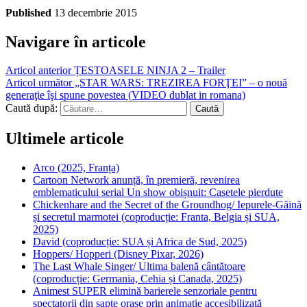
Published
13 decembrie 2015
Navigare în articole
Articol anterior
ȚESTOASELE NINJA 2 – Trailer
Articol următor
„STAR WARS: TREZIREA FORŢEI” – o nouă
generaţie îşi spune povestea (VIDEO dublat in romana)
Caută după:
Ultimele articole
Arco (2025, Franța)
Cartoon Network anunță, în premieră, revenirea
emblematicului serial Un show obișnuit: Casetele pierdute
Chickenhare and the Secret of the Groundhog/ Iepurele-Găină
și secretul marmotei (coproducție: Franta, Belgia și SUA,
2025)
David (coproducție: SUA și Africa de Sud, 2025)
Hoppers/ Hopperi (Disney Pixar, 2026)
The Last Whale Singer/ Ultima balenă cântătoare
(coproducție: Germania, Cehia și Canada, 2025)
Animest SUPER elimină barierele senzoriale pentru
spectatorii din șapte orașe prin animație accesibilizată