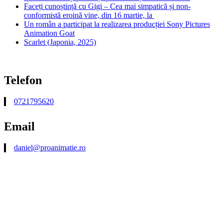
Faceți cunoștință cu Gigi – Cea mai simpatică și non-
conformistă eroină vine, din 16 martie, la
Un român a participat la realizarea producției Sony Pictures
Animation Goat
Scarlet (Japonia, 2025)
Telefon
0721795620
Email
daniel@proanimatie.ro