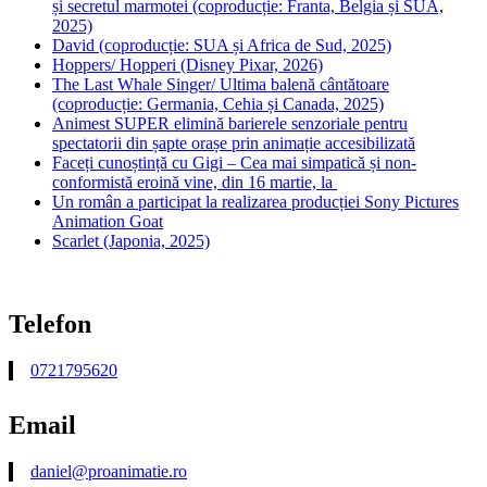
și secretul marmotei (coproducție: Franta, Belgia și SUA,
2025)
David (coproducție: SUA și Africa de Sud, 2025)
Hoppers/ Hopperi (Disney Pixar, 2026)
The Last Whale Singer/ Ultima balenă cântătoare
(coproducție: Germania, Cehia și Canada, 2025)
Animest SUPER elimină barierele senzoriale pentru
spectatorii din șapte orașe prin animație accesibilizată
Faceți cunoștință cu Gigi – Cea mai simpatică și non-
conformistă eroină vine, din 16 martie, la
Un român a participat la realizarea producției Sony Pictures
Animation Goat
Scarlet (Japonia, 2025)
Telefon
0721795620
Email
daniel@proanimatie.ro