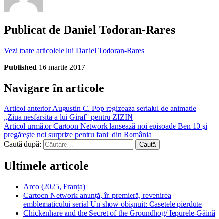
Publicat de
Daniel Todoran-Rares
Vezi toate articolele lui Daniel Todoran-Rares
Published
16 martie 2017
Navigare în articole
Articol anterior
Augustin C. Pop regizeaza serialul de animatie
„Ziua nesfarsita a lui Giraf” pentru ZIZIN
Articol următor
Cartoon Network lansează noi episoade Ben 10 şi
pregăteşte noi surprize pentru fanii din România
Caută după:
Ultimele articole
Arco (2025, Franța)
Cartoon Network anunță, în premieră, revenirea
emblematicului serial Un show obișnuit: Casetele pierdute
Chickenhare and the Secret of the Groundhog/ Iepurele-Găină