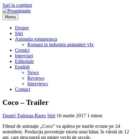
Sari la conținut
Meniu
Proanimatie
Stiri despre filme de animatie
Despre
Stiri
Animatia romaneasca
Romani in industria animatiei/ vfx
Cronici
Interviuri
Editoriale
English
News
Reviews
Interviews
Contact
Coco – Trailer
Daniel Todoran-Rares
Stiri
16 martie 2017
1 minut
Filmul de animaţie „Coco” va apărea pe marile ecrane pe 24
noiembrie. Producția povesteşte istoria unui băiat, în vârstă de 12
ani, care descoperă un mister vechi de secole.