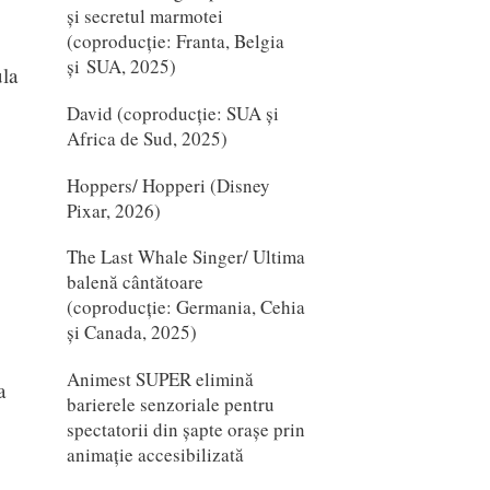
și secretul marmotei
(coproducție: Franta, Belgia
și SUA, 2025)
la
David (coproducție: SUA și
Africa de Sud, 2025)
Hoppers/ Hopperi (Disney
Pixar, 2026)
The Last Whale Singer/ Ultima
balenă cântătoare
(coproducție: Germania, Cehia
și Canada, 2025)
Animest SUPER elimină
a
barierele senzoriale pentru
spectatorii din șapte orașe prin
animație accesibilizată