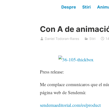
Despre
Stiri
Anima
Con A de animació
Daniel Todoran-Rares
Stiri
14
Press release:
Me complace comunicaros que el núme
página web de Sendemà:
sendemaeditorial.com/es/product