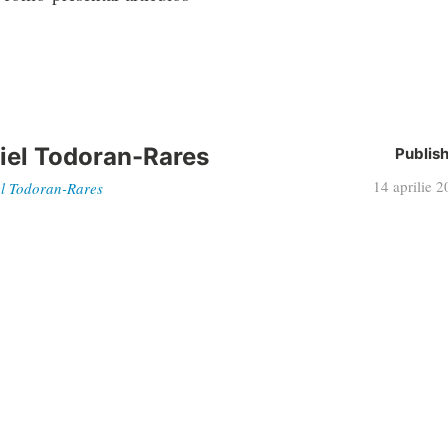
iel Todoran-Rares
Publis
14 aprilie 
iel Todoran-Rares
Articol
Recomandări Disney Channel de Pașt
următor