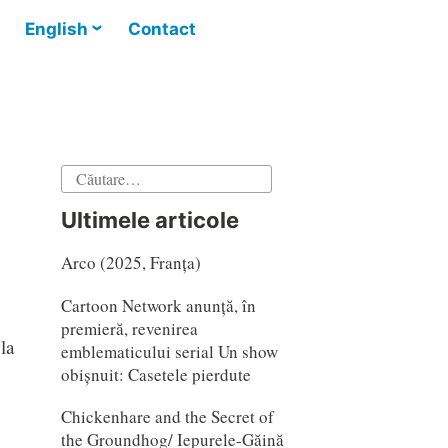
English
Contact
Caută
după:
Ultimele articole
Arco (2025, Franța)
Cartoon Network anunță, în
premieră, revenirea
la
emblematicului serial Un show
obișnuit: Casetele pierdute
Chickenhare and the Secret of
the Groundhog/ Iepurele-Găină