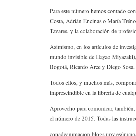
Para este número hemos contado con 
Costa, Adrián Encinas o María Tréno
Tavares, y la colaboración de profesi
Asimismo, en los artículos de invest
mundo invisible de Hayao Miyazaki)
Bogotá, Ricardo Arce y Diego Sosa.
Todos ellos, y muchos más, componen
imprescindible en la librería de cual
Aprovecho para comunicar, también, qu
el número de 2015. Todas las instrucc
conadeanimacion.blogs.upv.es/inicio/