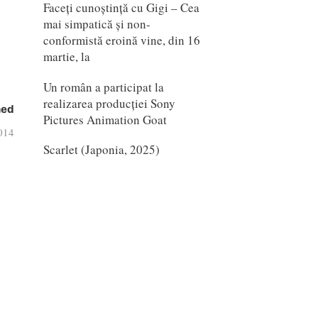
Faceți cunoștință cu Gigi – Cea
mai simpatică și non-
conformistă eroină vine, din 16
martie, la
Un român a participat la
realizarea producției Sony
hed
Pictures Animation Goat
2014
Scarlet (Japonia, 2025)
e