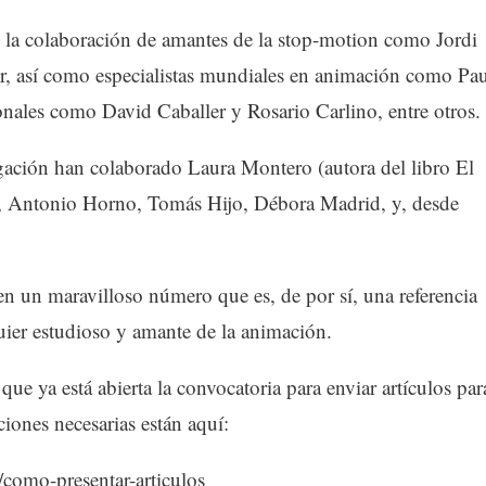
la colaboración de amantes de la stop-motion como Jordi
r, así como especialistas mundiales en animación como Pau
onales como David Caballer y Rosario Carlino, entre otros.
igación han colaborado Laura Montero (autora del libro El
, Antonio Horno, Tomás Hijo, Débora Madrid, y, desde
 un maravilloso número que es, de por sí, una referencia
quier estudioso y amante de la animación.
e ya está abierta la convocatoria para enviar artículos par
iones necesarias están aquí:
como-presentar-articulos