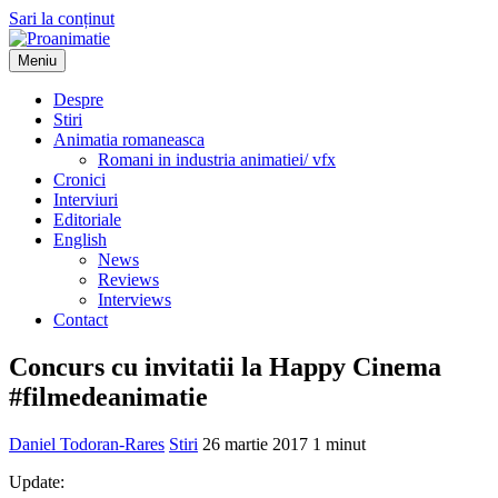
Sari la conținut
Meniu
Proanimatie
Stiri despre filme de animatie
Despre
Stiri
Animatia romaneasca
Romani in industria animatiei/ vfx
Cronici
Interviuri
Editoriale
English
News
Reviews
Interviews
Contact
Concurs cu invitatii la Happy Cinema
#filmedeanimatie
Daniel Todoran-Rares
Stiri
26 martie 2017
1 minut
Update: