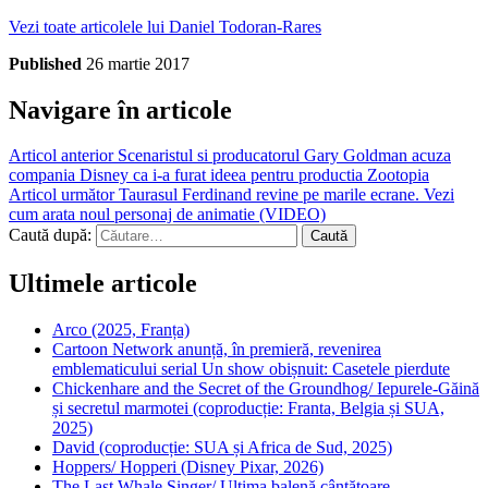
Vezi toate articolele lui Daniel Todoran-Rares
Published
26 martie 2017
Navigare în articole
Articol anterior
Scenaristul si producatorul Gary Goldman acuza
compania Disney ca i-a furat ideea pentru productia Zootopia
Articol următor
Taurasul Ferdinand revine pe marile ecrane. Vezi
cum arata noul personaj de animatie (VIDEO)
Caută după:
Ultimele articole
Arco (2025, Franța)
Cartoon Network anunță, în premieră, revenirea
emblematicului serial Un show obișnuit: Casetele pierdute
Chickenhare and the Secret of the Groundhog/ Iepurele-Găină
și secretul marmotei (coproducție: Franta, Belgia și SUA,
2025)
David (coproducție: SUA și Africa de Sud, 2025)
Hoppers/ Hopperi (Disney Pixar, 2026)
The Last Whale Singer/ Ultima balenă cântătoare