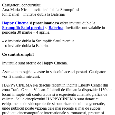
Castigatorii concursului:
Ana-Maria Nica – invitatie dubla la Strumpfii si
Ion Daniel – invitatie dubla la Balerina
Happy Cinema
si
proanimatie.ro
ofera invitatii duble la
Strumpfii: Satul pierdut
si
Balerina
. Invitatile sunt valabile in
perioada 30 martie – 4 aprilie.
– o invitatie dubla la Strumpfii: Satul pierdut
– o invitatie dubla la Balerina
Ce sunt strumpfii?
Invitatiile sunt oferite de Happy Cinema.
Asteptam mesajele voastre in subsolul acestei postari. Castigatorii
vor fi anuntati miercuri.
HAPPYCINEMA s-a deschis recent in incinta Liberty Center din
zona Trafic Greu – Vulcan. Iubitorii de film au la dispozitie 1150 de
locuri in sapte sali confortabile si o experienta cinematografica de
calitate. Salile cineplexului HAPPYCINEMA sunt dotate cu
echipamente de videoproiectie si sonorizare de ultima generatie,
unde publicul poate viziona cele mai recente si mai de succes
productii cinematografice internationale si romanesti, precum si