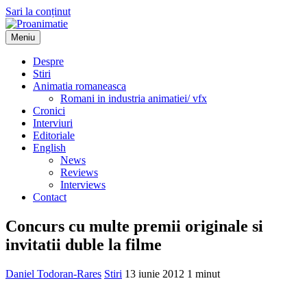
Sari la conținut
Meniu
Proanimatie
Stiri despre filme de animatie
Despre
Stiri
Animatia romaneasca
Romani in industria animatiei/ vfx
Cronici
Interviuri
Editoriale
English
News
Reviews
Interviews
Contact
Concurs cu multe premii originale si
invitatii duble la filme
Daniel Todoran-Rares
Stiri
13 iunie 2012
1 minut