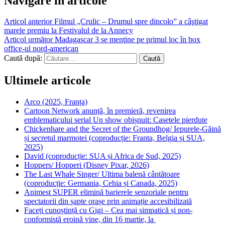
Navigare în articole
Articol anterior
Filmul „Crulic – Drumul spre dincolo” a câştigat
marele premiu la Festivalul de la Annecy
Articol următor
Madagascar 3 se menţine pe primul loc în box
office-ul nord-american
Caută după:
Ultimele articole
Arco (2025, Franța)
Cartoon Network anunță, în premieră, revenirea
emblematicului serial Un show obișnuit: Casetele pierdute
Chickenhare and the Secret of the Groundhog/ Iepurele-Găină
și secretul marmotei (coproducție: Franta, Belgia și SUA,
2025)
David (coproducție: SUA și Africa de Sud, 2025)
Hoppers/ Hopperi (Disney Pixar, 2026)
The Last Whale Singer/ Ultima balenă cântătoare
(coproducție: Germania, Cehia și Canada, 2025)
Animest SUPER elimină barierele senzoriale pentru
spectatorii din șapte orașe prin animație accesibilizată
Faceți cunoștință cu Gigi – Cea mai simpatică și non-
conformistă eroină vine, din 16 martie, la