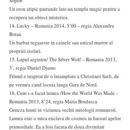
Sopon
Un erou atipic patrunde într-un templu magic pentru a
recupera un obiect misterios.
14. Lucky – Romania 2014, 5’00 – regia Alexandra
Botau
Un barbat regaseste in cainele sau unicul martor al
propriei izolari.
15. Lupul argintiu/ The Silver Wolf – Romania 2013,
3’, regia Daniel Djamo
Filmul e inspirat de o întamplare a Christinei Sarli, de
pe vremea cand locuia langa Gara de Nord.
16. Cum s-a facut lumea /How the World Was Made –
Romania 2013, 8’24, regia Maria Brudasca
Geneza lumii in viziunea vechii mitologii romanesti.
Lumea este o mica enclava de cosmos in haosul apelor
primordiale. Ea a fost facuta de doua divinitati