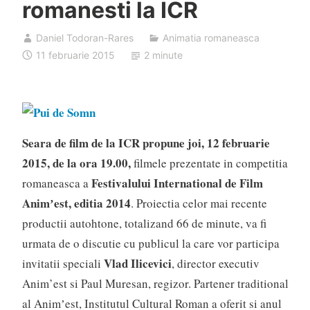
romanesti la ICR
Daniel Todoran-Rares
Animatia romaneasca
11 februarie 2015
2 minute
Seara de film de la ICR propune joi, 12 februarie
2015, de la ora 19.00,
filmele prezentate in competitia
Festivalului International de Film
romaneasca a
Animʼest, editia 2014
. Proiectia celor mai recente
productii autohtone, totalizand 66 de minute, va fi
urmata de o discutie cu publicul la care vor participa
Vlad Ilicevici
invitatii speciali
, director executiv
Anim’est si Paul Muresan, regizor. Partener traditional
al Animʼest, Institutul Cultural Roman a oferit si anul