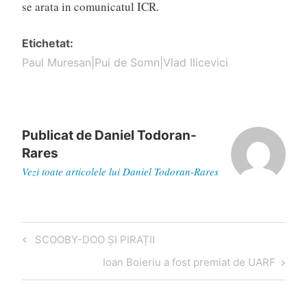
se arata in comunicatul ICR.
Etichetat
Paul Muresan|Pui de Somn|Vlad Ilicevici
Publicat de
Daniel Todoran-
Rares
Vezi toate articolele lui Daniel Todoran-Rares
Navigare
Articol
SCOOBY-DOO ȘI PIRAȚII
în
anterior
Articol
Ioan Boieriu a fost premiat de UARF
articole
următor