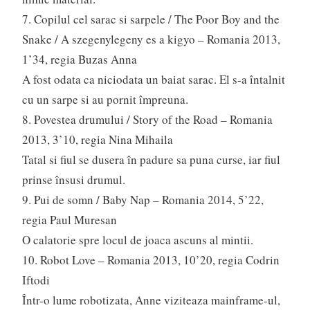
7. Copilul cel sarac si sarpele / The Poor Boy and the
Snake / A szegenylegeny es a kigyo – Romania 2013,
1’34, regia Buzas Anna
A fost odata ca niciodata un baiat sarac. El s-a întalnit
cu un sarpe si au pornit împreuna.
8. Povestea drumului / Story of the Road – Romania
2013, 3’10, regia Nina Mihaila
Tatal si fiul se dusera în padure sa puna curse, iar fiul
prinse însusi drumul.
9. Pui de somn / Baby Nap – Romania 2014, 5’22,
regia Paul Muresan
O calatorie spre locul de joaca ascuns al mintii.
10. Robot Love – Romania 2013, 10’20, regia Codrin
Iftodi
Într-o lume robotizata, Anne viziteaza mainframe-ul,