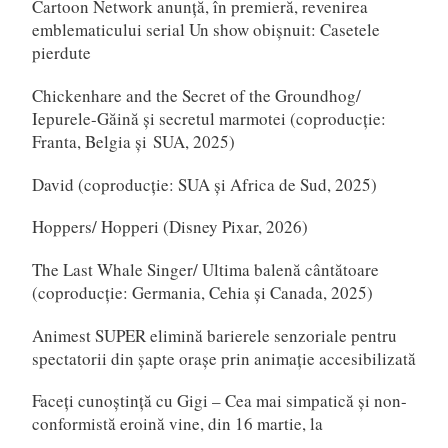
Cartoon Network anunță, în premieră, revenirea
emblematicului serial Un show obișnuit: Casetele
pierdute
Chickenhare and the Secret of the Groundhog/
Iepurele-Găină și secretul marmotei (coproducție:
Franta, Belgia și SUA, 2025)
David (coproducție: SUA și Africa de Sud, 2025)
Hoppers/ Hopperi (Disney Pixar, 2026)
The Last Whale Singer/ Ultima balenă cântătoare
(coproducție: Germania, Cehia și Canada, 2025)
Animest SUPER elimină barierele senzoriale pentru
spectatorii din șapte orașe prin animație accesibilizată
Faceți cunoștință cu Gigi – Cea mai simpatică și non-
conformistă eroină vine, din 16 martie, la