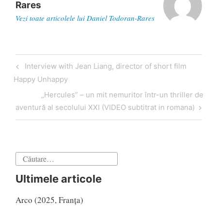
Rares
Vezi toate articolele lui Daniel Todoran-Rares
Navigare
Articol
Interview with Jean Liang, director of short film
în
anterior
Happy Unhappy
articole
Articol
„Hercules” – un mit nemuritor într-un thriller de
următor
aventură al secolului XXI (VIDEO subtitrat in romana)
Caută
după:
Ultimele articole
Arco (2025, Franța)