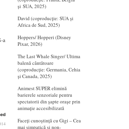
și SUA, 2025)
David (coproducție: SUA și
Africa de Sud, 2025)
Hoppers/ Hopperi (Disney
S-a
Pixar, 2026)
The Last Whale Singer/ Ultima
balenă cântătoare
(coproducție: Germania, Cehia
și Canada, 2025)
Animest SUPER elimină
barierele senzoriale pentru
spectatorii din șapte orașe prin
animație accesibilizată
hed
Faceți cunoștință cu Gigi – Cea
2014
mai simpatică și non-