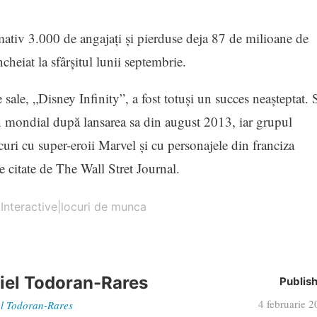
mativ 3.000 de angajaţi şi pierduse deja 87 de milioane de
ncheiat la sfârşitul lunii septembrie.
 sale, „Disney Infinity”, a fost totuşi un succes neaşteptat. 
n mondial după lansarea sa din august 2013, iar grupul
curi cu super-eroii Marvel şi cu personajele din franciza
e citate de The Wall Stret Journal.
Interactive|locuri de munca
iel Todoran-Rares
Publis
4 februarie 
iel Todoran-Rares