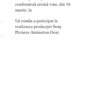
conformistă eroină vine, din 16
martie, la
Un român a participat la
realizarea producției Sony
Pictures Animation Goat
”
Scarlet (Japonia, 2025)
mail
daniel@proanimatie.ro