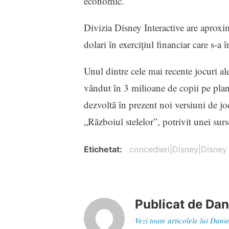
economic.
Divizia Disney Interactive are aproxi
dolari în exerciţiul financiar care s-a î
Unul dintre cele mai recente jocuri ale
vândut în 3 milioane de copii pe pla
dezvoltă în prezent noi versiuni de jo
„Războiul stelelor”, potrivit unei surs
Etichetat
concedieri|Disney|Disney 
Publicat de
Dan
Vezi toate articolele lui Dan