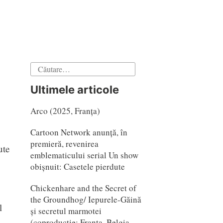
Caută
după:
Ultimele articole
Arco (2025, Franța)
Cartoon Network anunță, în
premieră, revenirea
ute
emblematicului serial Un show
obișnuit: Casetele pierdute
Chickenhare and the Secret of
the Groundhog/ Iepurele-Găină
l
și secretul marmotei
(coproducție: Franta, Belgia