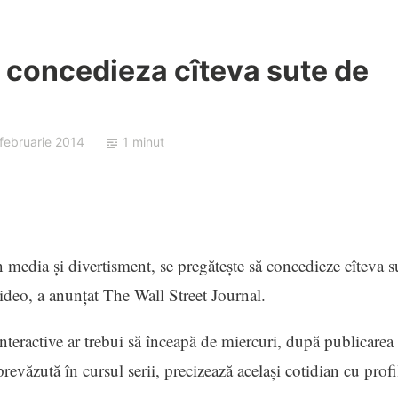
e concedieza cîteva sute de
februarie 2014
1 minut
media şi divertisment, se pregăteşte să concedieze cîteva s
ideo, a anunţat The Wall Street Journal.
nteractive ar trebui să înceapă de miercuri, după publicarea
prevăzută în cursul serii, precizează acelaşi cotidian cu profi