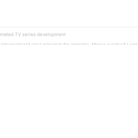
nimated TV series development
interpretează rolul principal din animaţia „Marea aventură Lego
Telefon
E
0721795620