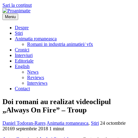
Sari la conținut
Meniu
Proanimatie
Stiri despre filme de animatie
Despre
Stiri
Animatia romaneasca
Romani in industria animatiei/ vfx
Cronici
Interviuri
Editoriale
English
News
Reviews
Interviews
Contact
Doi romani au realizat videoclipul
„Always On Fire” – Troup
Daniel Todoran-Rares
Animatia romaneasca
,
Stiri
24 octombrie
2016
9 septembrie 2018
1 minut