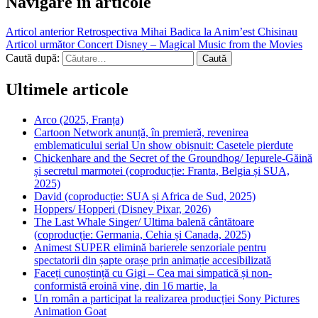
Navigare în articole
Articol anterior
Retrospectiva Mihai Badica la Anim’est Chisinau
Articol următor
Concert Disney – Magical Music from the Movies
Caută după:
Ultimele articole
Arco (2025, Franța)
Cartoon Network anunță, în premieră, revenirea
emblematicului serial Un show obișnuit: Casetele pierdute
Chickenhare and the Secret of the Groundhog/ Iepurele-Găină
și secretul marmotei (coproducție: Franta, Belgia și SUA,
2025)
David (coproducție: SUA și Africa de Sud, 2025)
Hoppers/ Hopperi (Disney Pixar, 2026)
The Last Whale Singer/ Ultima balenă cântătoare
(coproducție: Germania, Cehia și Canada, 2025)
Animest SUPER elimină barierele senzoriale pentru
spectatorii din șapte orașe prin animație accesibilizată
Faceți cunoștință cu Gigi – Cea mai simpatică și non-
conformistă eroină vine, din 16 martie, la
Un român a participat la realizarea producției Sony Pictures
Animation Goat