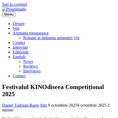
Sari la conținut
Meniu
Proanimatie
Stiri despre filme de animatie
Despre
Stiri
Animatia romaneasca
Romani in industria animatiei/ vfx
Cronici
Interviuri
Editoriale
English
News
Reviews
Interviews
Contact
Festivalul KINOdiseea Competițional
2025
Daniel Todoran-Rares
Stiri
9 octombrie 2025
9 octombrie 2025
2
minute