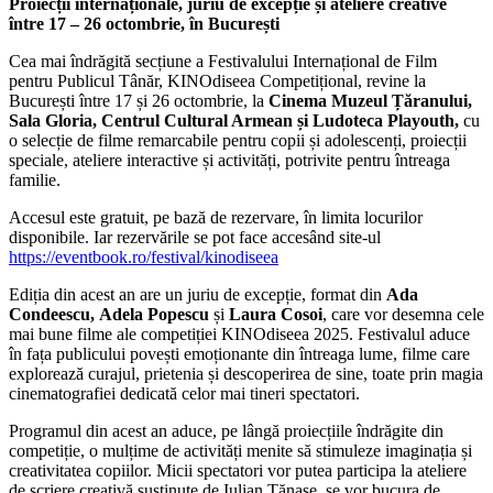
Proiecții internaționale, juriu de excepție și ateliere creative
între 17 – 26 octombrie, în București
Cea mai îndrăgită secțiune a Festivalului Internațional de Film
pentru Publicul Tânăr, KINOdiseea Competițional, revine la
București între 17 și 26 octombrie, la
Cinema Muzeul Țăranului,
Sala Gloria, Centrul Cultural Armean și Ludoteca Playouth,
cu
o selecție de filme remarcabile pentru copii și adolescenți, proiecții
speciale, ateliere interactive și activități, potrivite pentru întreaga
familie.
Accesul este gratuit, pe bază de rezervare, în limita locurilor
disponibile. Iar rezervările se pot face accesând site-ul
https://eventbook.ro/festival/kinodiseea
Ediția din acest an are un juriu de excepție, format din
Ada
Condeescu,
Adela Popescu
și
Laura Cosoi
, care vor desemna cele
mai bune filme ale competiției KINOdiseea 2025. Festivalul aduce
în fața publicului povești emoționante din întreaga lume, filme care
explorează curajul, prietenia și descoperirea de sine, toate prin magia
cinematografiei dedicată celor mai tineri spectatori.
Programul din acest an aduce, pe lângă proiecțiile îndrăgite din
competiție, o mulțime de activități menite să stimuleze imaginația și
creativitatea copiilor. Micii spectatori vor putea participa la ateliere
de scriere creativă susținute de Iulian Tănase, se vor bucura de