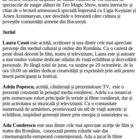
spectacole de magie alături de Teo Magic Show, teatru interactiv și
chiar de o lectură armenească specială împreună cu Ligia Keșișian și
Arsen Arzumanyan, care deschide o fereastră către cultura și
poveștile comunității armene din București.
Juriul
Laura Cosoi
este actriță, scriitoare și una dintre cele mai apreciate
prezențe din mediul cultural și online din România. Cu o carieră de
peste două decenii în film, teatru și televiziune, Laura este și autoare
a mai multor volume dedicate stilului de viață echilibrat și dezvoltării
personale. Pe lângă rolul de jurat, va susține pe 20 octombrie, de la
ora 18:00 un atelier dedicat creativității și exprimării prin artă pentru
tinerii participanți la festival.
Adela Popescu,
actriță, cântăreață și prezentatoare TV, este o
prezență constantă în peisajul media românesc. Adela s-a remarcat
prin numeroase roluri principale în seriale și filme românești, dar și
prin activitatea sa muzicală și televiziunii. Cu o comunitate
numeroasă de urmăritori, promovează un stil de viață autentic și
echilibrat, inspirând generații tinere prin energia și naturalețea sa.
Ada Condeescu
este una dintre cele mai apreciate actrițe de film și
teatru din România, cunoscută pentru rolurile sale din
cinematografia europeană contemporană. Ada a jucat în filme