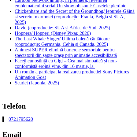
Cartoon Network anunță, în premieră, revenirea
emblematicului serial Un show obișnuit: Casetele pierdute
Chickenhare and the Secret of the Groundhog/ Iepurele-Găină
și secretul marmotei (coproducție: Franta, Belgia și SUA,
2025)
David (coproducție: SUA și Africa de Sud, 2025)
Hoppers/ Hopperi (Disney Pixar, 2026)
The Last Whale Singer/ Ultima balenă cântătoare
(coproducție: Germania, Cehia și Canada, 2025)
Animest SUPER elimină barierele senzoriale pentru
spectatorii din șapte orașe prin animație accesibilizată
Faceți cunoștință cu Gigi – Cea mai simpatică și non-
conformistă eroină vine, din 16 martie, la
Un român a participat la realizarea producției Sony Pictures
Animation Goat
Scarlet (Japonia, 2025)
Telefon
0721795620
Email