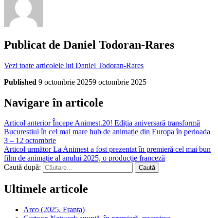
Publicat de
Daniel Todoran-Rares
Vezi toate articolele lui Daniel Todoran-Rares
Published
9 octombrie 2025
9 octombrie 2025
Navigare în articole
Articol anterior
Începe Animest.20! Ediția aniversară transformă
Bucureștiul în cel mai mare hub de animație din Europa în perioada
3 – 12 octombrie
Articol următor
La Animest a fost prezentat în premieră cel mai bun
film de animație al anului 2025, o producție franceză
Caută după:
Ultimele articole
Arco (2025, Franța)