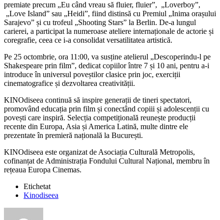
premiate precum „Eu când vreau să fluier, fluier”, „Loverboy”,
„Love Island” sau „Heidi”, fiind distinsă cu Premiul „Inima orașului
Sarajevo” și cu trofeul „Shooting Stars” la Berlin. De-a lungul
carierei, a participat la numeroase ateliere internaționale de actorie și
coregrafie, ceea ce i-a consolidat versatilitatea artistică.
Pe 25 octombrie, ora 11:00, va susține atelierul „Descoperindu-l pe
Shakespeare prin film”, dedicat copiilor între 7 și 10 ani, pentru a-i
introduce în universul poveștilor clasice prin joc, exerciții
cinematografice și dezvoltarea creativității.
KINOdiseea continuă să inspire generații de tineri spectatori,
promovând educația prin film și conectând copiii și adolescenții cu
povești care inspiră. Selecția competițională reunește producții
recente din Europa, Asia și America Latină, multe dintre ele
prezentate în premieră națională la București.
KINOdiseea este organizat de Asociația Culturală Metropolis,
cofinanțat de Administrația Fondului Cultural Național, membru în
rețeaua Europa Cinemas.
Etichetat
Kinodiseea