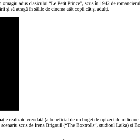
 un omagiu adus clasicului “Le Petit Prince”, scris în 1942 de romancier
i și să atragă în sălile de cinema atât copii cât și adulți.
ție realizate vreodată (a beneficiat de un buget de optzeci de milioane 
scenariu scris de Irena Brignull (“The Boxtrolls”, studioul Laika) și Bob