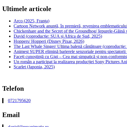
Ultimele articole
Arco (2025, Franța)
Cartoon Network anunță, în premieră, revenirea emblematicului
Chickenhare and the Secret of the Groundhog/ Iepurele-Găină ș
David (coproducție: SUA și Africa de Sud, 2025)
Hoppers/ Hopperi (Disney Pixar, 2026)
The Last Whale Singer/ Ultima balenă cântătoare (coproducție
Animest SUPER elimină barierele senzoriale pentru spectatorii d
Faceți cunoștință cu Gigi – Cea mai simpatică și non-conformist
Un român a participat la realizarea producției Sony Pictures A
Scarlet (Japonia, 2025)
Telefon
0721795620
Email
daniel@proanimatie.ro