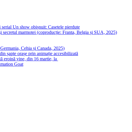
 serial Un show obișnuit: Casetele pierdute
i secretul marmotei (coproducție: Franta, Belgia și SUA, 2025)
: Germania, Cehia și Canada, 2025)
in șapte orașe prin animație accesibilizată
ă eroină vine, din 16 martie, la
nimation Goat