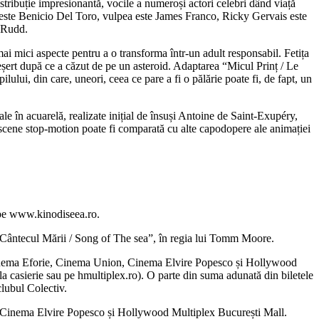
tribuție impresionantă, vocile a numeroși actori celebri dând viață
rt este Benicio Del Toro, vulpea este James Franco, Ricky Gervais este
l Rudd.
mai mici aspecte pentru a o transforma într-un adult responsabil. Fetița
deșert după ce a căzut de pe un asteroid. Adaptarea “Micul Prinț / Le
ului, din care, uneori, ceea ce pare a fi o pălărie poate fi, de fapt, un
le în acuarelă, realizate inițial de însuși Antoine de Saint-Exupéry,
e scene stop-motion poate fi comparată cu alte capodopere ale animației
l pe www.kinodiseea.ro.
 “Cântecul Mării / Song of The sea”, în regia lui Tomm Moore.
ie: Cinema Eforie, Cinema Union, Cinema Elvire Popesco și Hollywood
a casierie sau pe hmultiplex.ro). O parte din suma adunată din biletele
clubul Colectiv.
n, Cinema Elvire Popesco și Hollywood Multiplex București Mall.