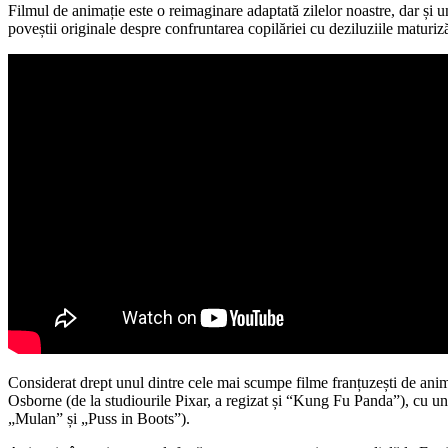
Filmul de animație este o reimaginare adaptată zilelor noastre, dar și
poveștii originale despre confruntarea copilăriei cu deziluziile maturizări
Considerat drept unul dintre cele mai scumpe filme franțuzești de anima
Osborne (de la studiourile Pixar, a regizat și “Kung Fu Panda”), cu un 
„Mulan” și „Puss in Boots”).