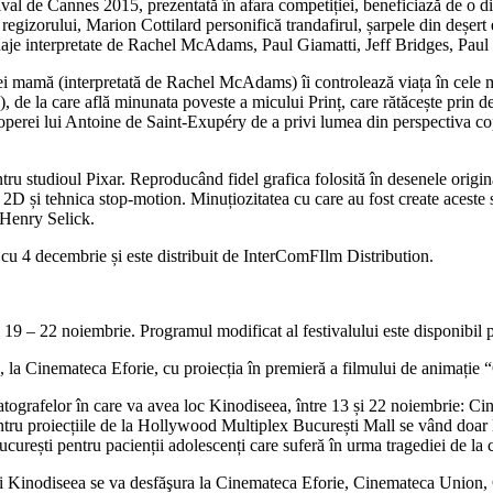
val de Cannes 2015, prezentată în afara competiției, beneficiază de o dis
 regizorului, Marion Cottilard personifică trandafirul, șarpele din deșe
sonaje interpretate de Rachel McAdams, Paul Giamatti, Jeff Bridges, Pau
cărei mamă (interpretată de Rachel McAdams) îi controlează viața în cele 
), de la care află minunata poveste a micului Prinț, care rătăcește prin 
 operei lui Antoine de Saint-Exupéry de a privi lumea din perspectiva copil
ru studioul Pixar. Reproducând fidel grafica folosită în desenele origina
lă 2D și tehnica stop-motion. Minuțiozitatea cu care au fost create acest
 Henry Selick.
 cu 4 decembrie și este distribuit de InterComFIlm Distribution.
a 19 – 22 noiembrie. Programul modificat al festivalului este disponibi
, la Cinemateca Eforie, cu proiecția în premieră a filmului de animație
 cinematografelor în care va avea loc Kinodiseea, între 13 și 22 noiembr
ntru proiecțiile de la Hollywood Multiplex București Mall se vând doar l
curești pentru pacienții adolescenți care suferă în urma tragediei de la 
opii Kinodiseea se va desfăşura la Cinemateca Eforie, Cinemateca Unio