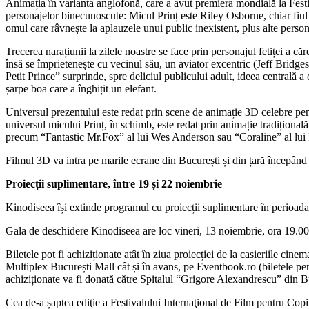
Animația în varianta anglofonă, care a avut premiera mondială la Festi
personajelor binecunoscute: Micul Prinț este Riley Osborne, chiar fiul
omul care râvnește la aplauzele unui public inexistent, plus alte per
Trecerea narațiunii la zilele noastre se face prin personajul fetiței a 
însă se împrietenește cu vecinul său, un aviator excentric (Jeff Bridges
Petit Prince” surprinde, spre deliciul publicului adult, ideea centrală a
șarpe boa care a înghițit un elefant.
Universul prezentului este redat prin scene de animație 3D celebre pent
universul micului Prinț, în schimb, este redat prin animație tradiționa
precum “Fantastic Mr.Fox” al lui Wes Anderson sau “Coraline” al lui
Filmul 3D va intra pe marile ecrane din București și din țară începând
Proiecții suplimentare, între 19 și 22 noiembrie
Kinodiseea își extinde programul cu proiecții suplimentare în perioad
Gala de deschidere Kinodiseea are loc vineri, 13 noiembrie, ora 19.00
Biletele pot fi achiziționate atât în ziua proiecției de la casieriile
Multiplex București Mall cât și în avans, pe Eventbook.ro (biletele pe
achiziționate va fi donată către Spitalul “Grigore Alexandrescu” din Bu
Cea de-a șaptea ediţie a Festivalului Internaţional de Film pentru C