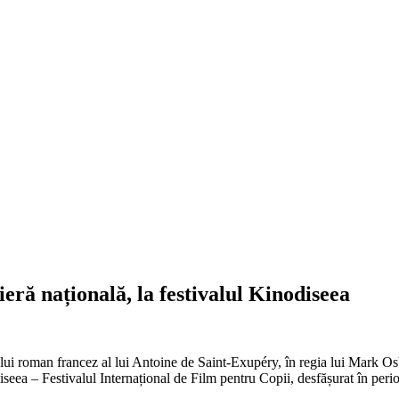
eră națională, la festivalul Kinodiseea
rului roman francez al lui Antoine de Saint-Exupéry, în regia lui Mark O
iseea – Festivalul Internațional de Film pentru Copii, desfășurat în per