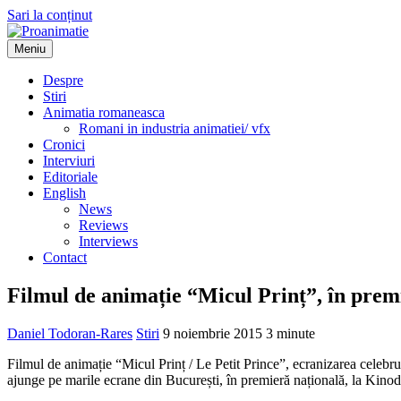
Sari la conținut
Meniu
Proanimatie
Stiri despre filme de animatie
Despre
Stiri
Animatia romaneasca
Romani in industria animatiei/ vfx
Cronici
Interviuri
Editoriale
English
News
Reviews
Interviews
Contact
Filmul de animație “Micul Prinț”, în premi
Daniel Todoran-Rares
Stiri
9 noiembrie 2015
3 minute
Filmul de animație “Micul Prinț / Le Petit Prince”, ecranizarea celeb
ajunge pe marile ecrane din București, în premieră națională, la Kinod