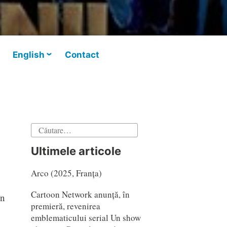
English
Contact
Caută
după:
Ultimele articole
Arco (2025, Franța)
Cartoon Network anunță, în
în
premieră, revenirea
emblematicului serial Un show