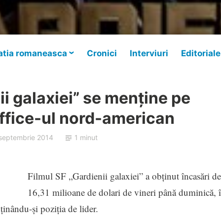
tia romaneasca
Cronici
Interviuri
Editoriale
ii galaxiei” se menţine pe
office-ul nord-american
 septembrie 2014
1 minut
Filmul SF „Gardienii galaxiei” a obţinut încasări de
16,31 milioane de dolari de vineri până duminică, 
nându-şi poziţia de lider.