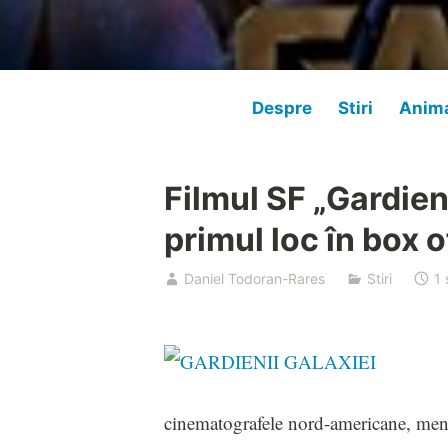
Despre
Stiri
Anima
Filmul SF „Gardien
primul loc în box 
Daniel Todoran-Rares
Stiri
1
cinematografele nord-americane, menţi