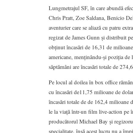
Lungmetrajul SF, în care abundă efectel
Chris Pratt, Zoe Saldana, Benicio De
aventurier care se aliază cu patru extr
regizat de James Gunn şi distribuit p
obţinut încasări de 16,31 de milioane
americane, menţinându-şi poziţia de li
săptămâni are încasări totale de 274,6
Pe locul al doilea în box office rămâ
cu încasări de11,75 milioane de dola
încasări totale de de 162,4 milioane 
le la viaţă într-un film live-action pe
producătorul Michael Bay şi regizorul
specialitate, însă acest lucru nu a îm