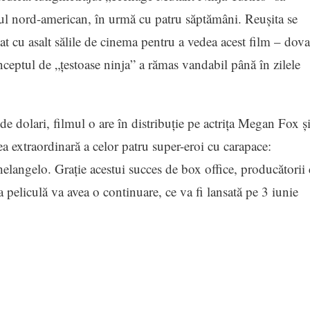
ul nord-american, în urmă cu patru săptămâni. Reuşita se
uat cu asalt sălile de cinema pentru a vedea acest film – dov
onceptul de „ţestoase ninja” a rămas vandabil până în zilele
 dolari, filmul o are în distribuţie pe actriţa Megan Fox ş
ea extraordinară a celor patru super-eroi cu carapace:
langelo. Graţie acestui succes de box office, producătorii
peliculă va avea o continuare, ce va fi lansată pe 3 iunie