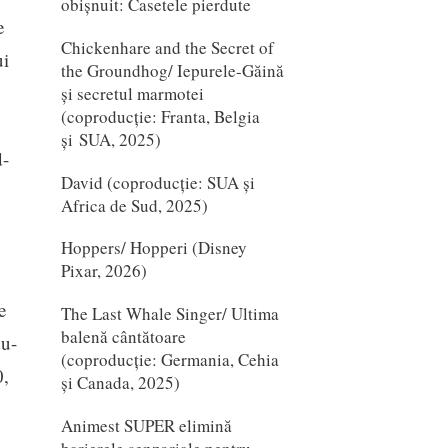
obișnuit: Casetele pierdute
e
Chickenhare and the Secret of
ui
the Groundhog/ Iepurele-Găină
și secretul marmotei
(coproducție: Franta, Belgia
și SUA, 2025)
d-
David (coproducție: SUA și
Africa de Sud, 2025)
Hoppers/ Hopperi (Disney
Pixar, 2026)
e
The Last Whale Singer/ Ultima
balenă cântătoare
du-
(coproducție: Germania, Cehia
0,
și Canada, 2025)
Animest SUPER elimină