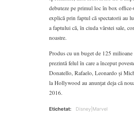
debuteze pe primul loc în box office-
explică prin faptul că spectatorii au l
a faptului că, în ciuda vârstei sale, c
noastre.
Produs cu un buget de 125 milioane de
prezintă felul în care a început povest
Donatello, Rafaelo, Leonardo şi Miche
la Hollywood au anunţat deja că noua 
2016.
Etichetat
Disney|Marvel