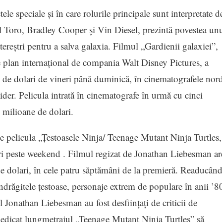
e speciale şi în care rolurile principale sunt interpretate d
l Toro, Bradley Cooper şi Vin Diesel, prezintă povestea un
atereştri pentru a salva galaxia. Filmul „Gardienii galaxiei”,
e plan internaţional de compania Walt Disney Pictures, a
 de dolari de vineri până duminică, în cinematografele nor
der. Pelicula intrată în cinematografe în urmă cu cinci
 milioane de dolari.
ne pelicula „Ţestoasele Ninja/ Teenage Mutant Ninja Turtles,
ri peste weekend . Filmul regizat de Jonathan Liebesman ar
de dolari, în cele patru săptămâni de la premieră. Readucân
 îndrăgitele ţestoase, personaje extrem de populare în anii ’8
 Jonathan Liebesman au fost desfiinţaţi de criticii de
piedicat lungmetrajul „Teenage Mutant Ninja Turtles” să