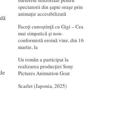
barierele senzoriale pentru
spectatorii din șapte orașe prin
animație accesibilizată
adă
Faceți cunoștință cu Gigi – Cea
mai simpatică și non-
conformistă eroină vine, din 16
martie, la
i
Un român a participat la
realizarea producției Sony
 de
Pictures Animation Goat
Scarlet (Japonia, 2025)