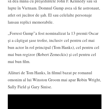
să dea mâna cu președintele John F. Kennedy sau să
lupte în Vietnam. Domnul Gump avea să fie astronaut,
atlet ori jucător de șah. El sau celelalte personaje
lansau replici memorabile.
„Forrest Gump”a fost nominalizat la 13 premii Oscar
şi a câştigat şase trofee, inclusiv cel pentru cel mai
bun actor în rol principal (Tom Hanks), cel pentru cel
mai bun regizor (Robert Zemeckis) şi cel pentru cel
mai bun film.
Alături de Tom Hanks, în filmul bazat pe romanul
omonim al lui Winston Groom mai apar Robin Wright,
Sally Field şi Gary Sinise.