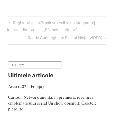
Navigare
Articol
Regizorul Josh Trank va realiza un lungmetraj
în
anterior
inspirat din franciza „Războiul stelelor”
articole
Articol
Randy Cunningham: Baiatul Ninja (VIDEO)
următor
Caută
după:
Ultimele articole
Arco (2025, Franța)
Cartoon Network anunță, în premieră, revenirea
emblematicului serial Un show obișnuit: Casetele
pierdute