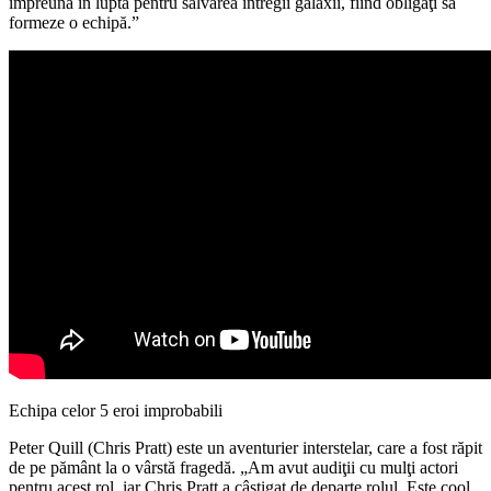
împreună în lupta pentru salvarea întregii galaxii, fiind obligaţi să
formeze o echipă.”
Echipa celor 5 eroi improbabili
Peter Quill (Chris Pratt) este un aventurier interstelar, care a fost răpit
de pe pământ la o vârstă fragedă. „Am avut audiţii cu mulţi actori
pentru acest rol, iar Chris Pratt a câştigat de departe rolul. Este cool,