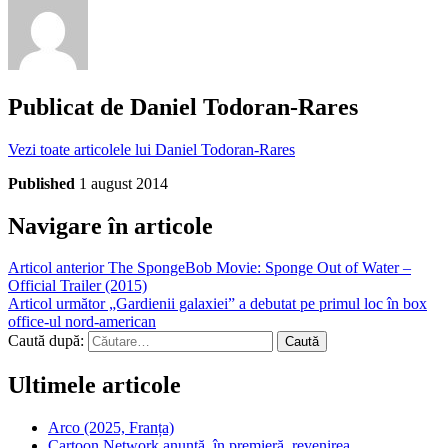
Publicat de
Daniel Todoran-Rares
Vezi toate articolele lui Daniel Todoran-Rares
Published
1 august 2014
Navigare în articole
Articol anterior
The SpongeBob Movie: Sponge Out of Water –
Official Trailer (2015)
Articol următor
„Gardienii galaxiei” a debutat pe primul loc în box
office-ul nord-american
Caută după:
Ultimele articole
Arco (2025, Franța)
Cartoon Network anunță, în premieră, revenirea