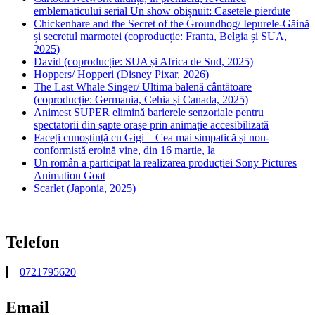
emblematicului serial Un show obișnuit: Casetele pierdute
Chickenhare and the Secret of the Groundhog/ Iepurele-Găină
și secretul marmotei (coproducție: Franta, Belgia și SUA,
2025)
David (coproducție: SUA și Africa de Sud, 2025)
Hoppers/ Hopperi (Disney Pixar, 2026)
The Last Whale Singer/ Ultima balenă cântătoare
(coproducție: Germania, Cehia și Canada, 2025)
Animest SUPER elimină barierele senzoriale pentru
spectatorii din șapte orașe prin animație accesibilizată
Faceți cunoștință cu Gigi – Cea mai simpatică și non-
conformistă eroină vine, din 16 martie, la
Un român a participat la realizarea producției Sony Pictures
Animation Goat
Scarlet (Japonia, 2025)
Telefon
0721795620
Email