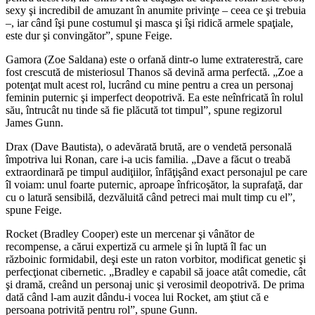
sexy şi incredibil de amuzant în anumite privinţe – ceea ce şi trebuia
–, iar când îşi pune costumul şi masca şi îşi ridică armele spaţiale,
este dur şi convingător”, spune Feige.
Gamora (Zoe Saldana) este o orfană dintr-o lume extraterestră, care
fost crescută de misteriosul Thanos să devină arma perfectă. „Zoe a
potenţat mult acest rol, lucrând cu mine pentru a crea un personaj
feminin puternic şi imperfect deopotrivă. Ea este neînfricată în rolul
său, întrucât nu tinde să fie plăcută tot timpul”, spune regizorul
James Gunn.
Drax (Dave Bautista), o adevărată brută, are o vendetă personală
împotriva lui Ronan, care i-a ucis familia. „Dave a făcut o treabă
extraordinară pe timpul audiţiilor, înfăţişând exact personajul pe care
îl voiam: unul foarte puternic, aproape înfricoşător, la suprafaţă, dar
cu o latură sensibilă, dezvăluită când petreci mai mult timp cu el”,
spune Feige.
Rocket (Bradley Cooper) este un mercenar şi vânător de
recompense, a cărui expertiză cu armele şi în luptă îl fac un
războinic formidabil, deşi este un raton vorbitor, modificat genetic şi
perfecţionat cibernetic. „Bradley e capabil să joace atât comedie, cât
şi dramă, creând un personaj unic şi verosimil deopotrivă. De prima
dată când l-am auzit dându-i vocea lui Rocket, am ştiut că e
persoana potrivită pentru rol”, spune Gunn.