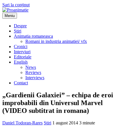
Sari la conținut
Meniu
Proanimatie
Stiri despre filme de animatie
Despre
Stiri
Animatia romaneasca
Romani in industria animatiei/ vfx
Cronici
Interviuri
Editoriale
English
News
Reviews
Interviews
Contact
„Gardienii Galaxiei” – echipa de eroi
improbabili din Universul Marvel
(VIDEO subtitrat in romana)
Daniel Todoran-Rares
Stiri
1 august 2014
3 minute