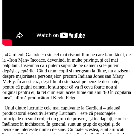
„«Gardienii Galaxiei» este cel mai riscant film pe care l-am făcut, de
la «Iron Man» încoace, devenind, în multe privinţe, şi cel mai
palpitant. Înseamnă că-i putem suprinde pe oameni şi le putem
depăşi aşteptările. Când eram copil şi mergeam la filme, nu auzisem
despre majoritatea personajelor, precum Indiana Jones sau Marty
McFly. În acest caz, deşi filmul este bazat pe benzile desenate,
pentru că puţini oameni le ştiu sper că va fi ceva foarte nou şi
original pentru ei, la fel cum erau acele filme din anii ’80 în copilăria
mea”, afirmă producătorul Kevin Feige.
„Unul dintre lucrurile cele mai captivante la Gardieni – adaugă
producătorul executiv Jeremy Latcham – este că personajele
principale nu sunt eroi, ci un grup de proscrişi şi inadaptaţi, care se
întâlnesc în închisoare. În general, sunt un grup de egoişti şi de
persoane interesate numai de sine. Cu toate acestea, sunt aruncaţi