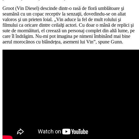
Groot (Vin Diesel) descinde dintr-o rasă de floră umblătoare şi
seamănă cu un copac receptiv la senzaţii, dovedindu-se on aliat
valoros şi un prieten loial. „Vin aduce la fel de mult rolului şi
filmului ca oricare dintre ceilalţi actori. Cu doar o mână de replici şi
sute de mormăituri, el creează un personaj complet din altă lume, pe
care îl îndrăgim. Nu-mi pot imagina pe nimeni îmbinând mai bine
aerul morocănos cu blândeţea, asemeni lui Vin”, spune Gunn.