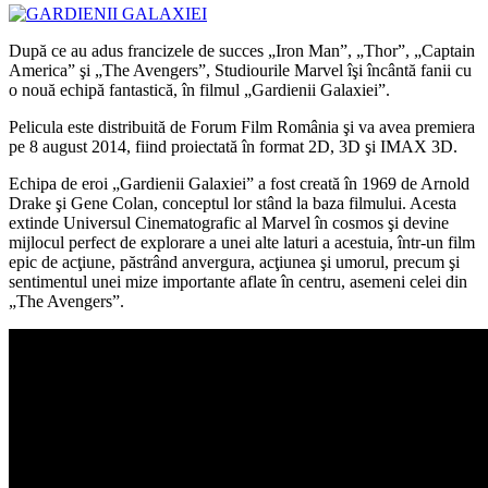
După ce au adus francizele de succes „Iron Man”, „Thor”, „Captain
America” şi „The Avengers”, Studiourile Marvel îşi încântă fanii cu
o nouă echipă fantastică, în filmul „Gardienii Galaxiei”.
Pelicula este distribuită de Forum Film România şi va avea premiera
pe 8 august 2014, fiind proiectată în format 2D, 3D şi IMAX 3D.
Echipa de eroi „Gardienii Galaxiei” a fost creată în 1969 de Arnold
Drake şi Gene Colan, conceptul lor stând la baza filmului. Acesta
extinde Universul Cinematografic al Marvel în cosmos şi devine
mijlocul perfect de explorare a unei alte laturi a acestuia, într-un film
epic de acţiune, păstrând anvergura, acţiunea şi umorul, precum şi
sentimentul unei mize importante aflate în centru, asemeni celei din
„The Avengers”.