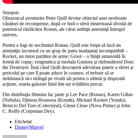
Sinopsis
Obraznicul aventurier Peter Quill devine obiectul unei neobosite
vânători de recompense, după ce fură o sferă misterioasă râvnită de
puternicul răufăcător Ronan, ale cărui ambiţii ameninţă întregul
univers.
Pentru a fugi de neclintitul Ronan, Quill este forţat să facă un
armistiţiu incomod cu un grup de patru inadaptaţi incompatibili –
Rocket, un raton purtător de arme; Groot – o fiinţă umanoidă în
formă de copac; enigmatica şi mortala Gamora şi răzbunătorul Drax
the Destroyer. Însă când Quill descoperă adevărata putere a sferei şi
pericolul pe care îl poate aduce în cosmos, el trebuie să se
străduiască să-i strângă pe rivalii săi pentru o ultimă şi disperată
acţiune, soarta galaxiei fiind într-un echilibru precar.
Din distribuţia filmului fac parte şi Lee Pace (Ronan), Karen Gillan
(Nebula), Djimon Hounsou (Korath), Michael Rooker (Yondu),
Benicio Del Toro (Colectorul), Glenn Close (Nova Prime) şi John
C. Reilly (Corpsman Dey).
Etichetat
Disney|Marvel