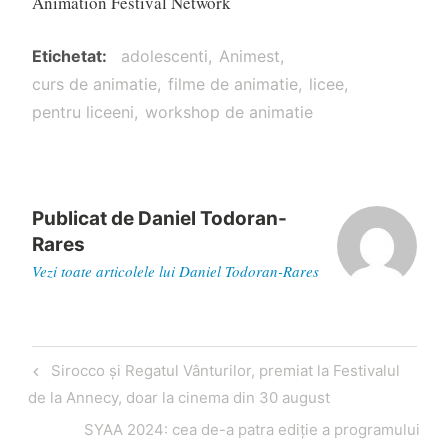
Animation Festival Network
Etichetat
adolescenti
Animest
curs de animatie
filme de animatie
licee
pentru liceeni
workshop de animatie
Publicat de
Daniel Todoran-
Rares
Vezi toate articolele lui Daniel Todoran-Rares
Navigare
Articol
Sirocco și Regatul Vânturilor, premiat la Festivalul
în
anterior
de la Annecy, doar la cinema din 30 august
articole
Articol
SYAA 2024: cea de-a patra ediție a programului