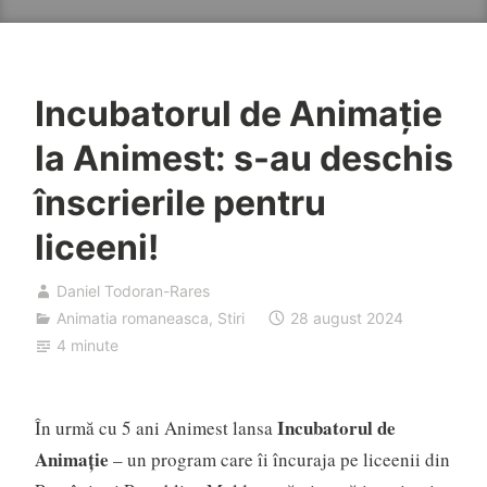
Incubatorul de Animație
la Animest: s-au deschis
înscrierile pentru
liceeni!
Daniel Todoran-Rares
Animatia romaneasca
,
Stiri
28 august 2024
4 minute
Incubatorul de
În urmă cu 5 ani Animest lansa
Animație
– un program care îi încuraja pe liceenii din