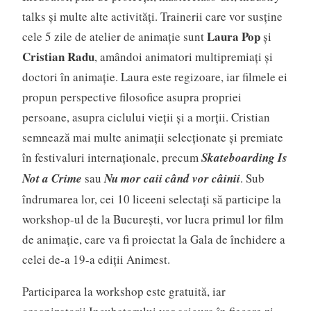
talks și multe alte activități. Trainerii care vor susține
Laura Pop
cele 5 zile de atelier de animație sunt
și
Cristian Radu
, amândoi animatori multipremiați și
doctori în animație. Laura este regizoare, iar filmele ei
propun perspective filosofice asupra propriei
persoane, asupra ciclului vieții și a morții. Cristian
semnează mai multe animații selecționate și premiate
în festivaluri internaționale, precum
Skateboarding Is
Not a Crime
sau
Nu mor caii când vor câinii
. Sub
îndrumarea lor, cei 10 liceeni selectați să participe la
workshop-ul de la București, vor lucra primul lor film
de animație, care va fi proiectat la Gala de închidere a
celei de-a 19-a ediții Animest.
Participarea la workshop este gratuită, iar