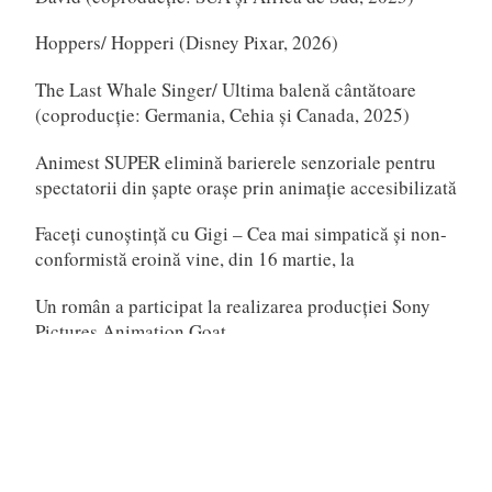
Hoppers/ Hopperi (Disney Pixar, 2026)
The Last Whale Singer/ Ultima balenă cântătoare
(coproducție: Germania, Cehia și Canada, 2025)
Animest SUPER elimină barierele senzoriale pentru
spectatorii din șapte orașe prin animație accesibilizată
Faceți cunoștință cu Gigi – Cea mai simpatică și non-
conformistă eroină vine, din 16 martie, la
Un român a participat la realizarea producției Sony
Pictures Animation Goat
Scarlet (Japonia, 2025)