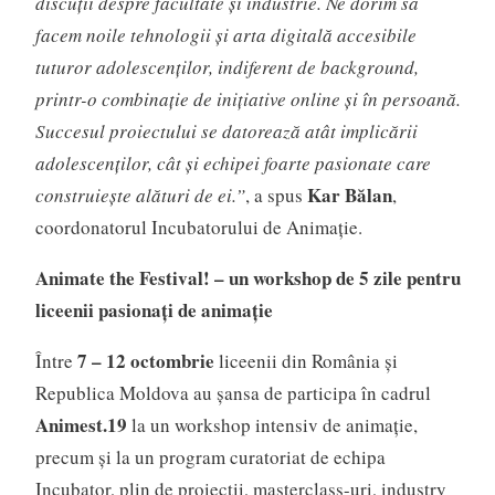
discuții despre facultate și industrie. Ne dorim să
facem noile tehnologii și arta digitală accesibile
tuturor adolescenților, indiferent de background,
printr-o combinație de inițiative online și în persoană.
Succesul proiectului se datorează atât implicării
adolescenților, cât și echipei foarte pasionate care
Kar Bălan
construiește alături de ei.”
, a spus
,
coordonatorul Incubatorului de Animație.
Animate the Festival! – un workshop de 5 zile pentru
liceenii pasionați de animație
7 – 12 octombrie
Între
liceenii din România și
Republica Moldova au șansa de participa în cadrul
Animest.19
la un workshop intensiv de animație,
precum și la un program curatoriat de echipa
Incubator, plin de proiecții, masterclass-uri, industry