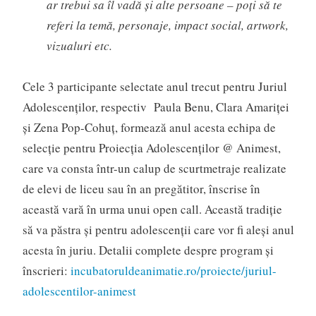
ar trebui sa îl vadă și alte persoane – poți să te
referi la temă, personaje, impact social, artwork,
vizualuri etc.
Cele 3 participante selectate anul trecut pentru Juriul
Adolescenților, respectiv Paula Benu, Clara Amariței
și Zena Pop-Cohuț, formează anul acesta echipa de
selecție pentru Proiecția Adolescenților @ Animest,
care va consta într-un calup de scurtmetraje realizate
de elevi de liceu sau în an pregătitor, înscrise în
această vară în urma unui open call. Această tradiție
să va păstra și pentru adolescenții care vor fi aleși anul
acesta în juriu. Detalii complete despre program și
înscrieri:
incubatoruldeanimatie.ro/proiecte/juriul-
adolescentilor-animest