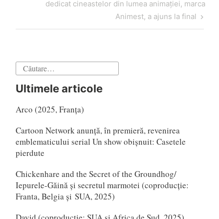
următor
dedicat cineastelor din lumea animației, marca
Animest, a ajuns la final
Caută
după:
Ultimele articole
Arco (2025, Franța)
Cartoon Network anunță, în premieră, revenirea
emblematicului serial Un show obișnuit: Casetele
pierdute
Chickenhare and the Secret of the Groundhog/
Iepurele-Găină și secretul marmotei (coproducție:
Franta, Belgia și SUA, 2025)
David (coproducție: SUA și Africa de Sud, 2025)