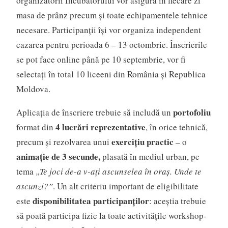
organizatorii Incubatorului vor asigura în fiecare zi
masa de prânz precum și toate echipamentele tehnice
necesare. Participanții își vor organiza independent
cazarea pentru perioada 6 – 13 octombrie. Înscrierile
se pot face online până pe 10 septembrie, vor fi
selectați în total 10 liceeni din România și Republica
Moldova.
portofoliu
Aplicația de înscriere trebuie să includă un
4 lucrări reprezentative
format din
, în orice tehnică,
exercițiu practic
precum și rezolvarea unui
– o
animație de 3 secunde,
plasată în mediul urban, pe
tema
„Te joci de-a v-ați ascunselea în oraș. Unde te
ascunzi?”
. Un alt criteriu important de eligibilitate
disponibilitatea participanților
este
: aceștia trebuie
să poată participa fizic la toate activitățile workshop-