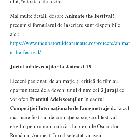
ului, în toate cele 5 zile.
Animate the Festival!
Mai multe detalii despre
,
precum și formularul de înscriere sunt disponibile
aici:
https://www.incubatoruldeanimatie.ro/proiecte/animat
e-the-festival/
Juriul Adolescenților la Animest.19
Liceeni pasionați de animație și critică de film au
3 jurați
oportunitatea de a deveni unul dintre cei
ce
Premiul Adolescenților
vor oferi
în cadrul
Competiției Internaționale de Lungmetraje
de la cel
mai mare festival de animație și singurul festival
eligibil pentru nominalizări la premiile Oscar din
România, Animest. Juriul selectat va avea