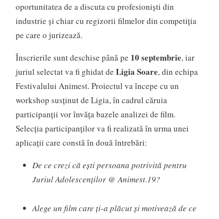
oportunitatea de a discuta cu profesioniști din
industrie și chiar cu regizorii filmelor din competiția
pe care o jurizează.
10 septembrie
Înscrierile sunt deschise până pe
, iar
Ligia Soare
juriul selectat va fi ghidat de
, din echipa
Festivalului Animest. Proiectul va începe cu un
workshop susținut de Ligia, în cadrul căruia
participanții vor învăța bazele analizei de film.
Selecția participanților va fi realizată în urma unei
aplicații care constă în două întrebări:
De ce crezi că ești persoana potrivită pentru
Juriul Adolescenților @ Animest.19?
Alege un film care ți-a plăcut și motivează de ce