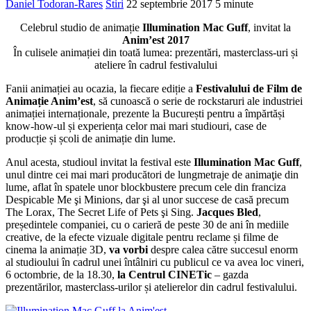
Daniel Todoran-Rares
Stiri
22 septembrie 2017
5 minute
Celebrul studio de animație
Illumination Mac Guff
, invitat la
Anim’est 2017
În culisele animației din toată lumea: prezentări, masterclass-uri și
ateliere în cadrul festivalului
Fanii animației au ocazia, la fiecare ediție a
Festivalului de Film de
Animație Anim’est
, să cunoască o serie de rockstaruri ale industriei
animației internaționale, prezente la București pentru a împărtăși
know-how-ul și experiența celor mai mari studiouri, case de
producție și școli de animație din lume.
Anul acesta, studioul invitat la festival este
Illumination Mac Guff
,
unul dintre cei mai mari producători de lungmetraje de animaţie din
lume, aflat în spatele unor blockbustere precum cele din franciza
Despicable Me şi Minions, dar şi al unor succese de casă precum
The Lorax, The Secret Life of Pets şi Sing.
Jacques Bled
,
președintele companiei, cu o carieră de peste 30 de ani în mediile
creative, de la efecte vizuale digitale pentru reclame și filme de
cinema la animație 3D,
va vorbi
despre calea către succesul enorm
al studioului în cadrul unei întâlniri cu publicul ce va avea loc vineri,
6 octombrie, de la 18.30,
la Centrul CINETic
– gazda
prezentărilor, masterclass-urilor și atelierelor din cadrul festivalului.