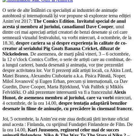
O serie de alte întâlniri cu specialiști ai industriei de animație
autohtonă și internațională își vor propune să exploreze tema ediției
Anim’est 2017:
The Comics Edition
.
Invitatul special de anul
acesta și membru al juriului, canadianul Dave Cooper
, unul
dintre cei mai apreciați artiști creatori de benzi desenate și cel care
semnează vizualul festivalului, va vorbi miercuri, 4 octombrie, de la
18.30,
despre cariera sa și despre experiența în calitate de co-
creator al serialului Pig Goats Banana Cricket, difuzat de
Nickelodeon
. De asemenea, de marți până vineri, 3 – 6 octombrie,
la 12 o’clock Comics Coffee, o serie de artiști care au combinat, de-
a lungul carierei, banda desenată și animația, vor ține prezentări
despre activitatea lor. Vor fi prezenți atât artiști locali, ca Akira Lord,
Matei Branea, Alexandru Ciubotariu a.k.a. Pisica Pătrată, Noper,
Miloš Jovanović și Eugen Erhan, precum și internaționali, ca Dav
Guedin, Dave Cooper, Maria Björklund, Vuk Palibrk și Miklós
Felvidéki. O altă prezentare interesantă va fi a francezului
Alexis
Hunot, de asemenea membru al juriului, care va vorbi
miercuri,
4 octombrie, de la ora 14.00,
despre tentația adaptării benzilor
desenate în filme de animație, cu precădere în cinemaul francez
.
Joi, 5 octombrie, la Anim’est este ziua dedicată țării invitate oficial
anul acesta : Finlanda, cu sprijinul Fundaţiei Finlandeze de Film. De
la ora 14.00,
Kari Juusonen, regizorul celor mai de succes
animații finlandeze, Niko & The Way To The Stars și Niko 2 –