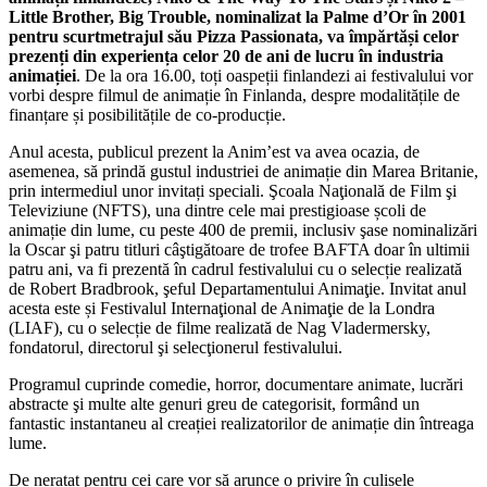
Little Brother, Big Trouble, nominalizat la Palme d’Or în 2001
pentru scurtmetrajul său Pizza Passionata, va împărtăși celor
prezenți din experiența celor 20 de ani de lucru în industria
animației
. De la ora 16.00, toți oaspeții finlandezi ai festivalului vor
vorbi despre filmul de animație în Finlanda, despre modalitățile de
finanțare și posibilitățile de co-producție.
Anul acesta, publicul prezent la Anim’est va avea ocazia, de
asemenea, să prindă gustul industriei de animație din Marea Britanie,
prin intermediul unor invitați speciali. Şcoala Naţională de Film şi
Televiziune (NFTS), una dintre cele mai prestigioase școli de
animație din lume, cu peste 400 de premii, inclusiv şase nominalizări
la Oscar şi patru titluri câştigătoare de trofee BAFTA doar în ultimii
patru ani, va fi prezentă în cadrul festivalului cu o selecție realizată
de Robert Bradbrook, şeful Departamentului Animaţie. Invitat anul
acesta este și Festivalul Internaţional de Animaţie de la Londra
(LIAF), cu o selecție de filme realizată de Nag Vladermersky,
fondatorul, directorul şi selecţionerul festivalului.
Programul cuprinde comedie, horror, documentare animate, lucrări
abstracte şi multe alte genuri greu de categorisit, formând un
fantastic instantaneu al creației realizatorilor de animație din întreaga
lume.
De neratat pentru cei care vor să arunce o privire în culisele