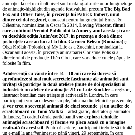
animației la cel mai înalt nivel sunt making-of-urile unor lungmetraje
de animație-highlight din agenda festivalului, precum
The Big Bad
Fox and Other Tales, în prezența lui Patrick Imbert, unul
dintre cei doi regizori
, cunoscut pentru lungmetrajul Ernest &
Célestine, nominalizat la Oscar în 2014,
Loving Vincent, filmul
care a obținut Premiul Publicului la Annecy anul acesta și care
va deschide ediția Anim’est 2017, în prezența a două dintre
pictorițele care au lucrat la film
:
Carmen Belean (România)
și
Olga Królak (Polonia), și My Life as a Zucchini, nominalizat la
Oscar anul acesta, în prezența animatoarei Christine Polis și a
directorului de producţie Théo Ciret, care vor aduce cu ele păpușile
folosite în film.
Adolescenții cu vârste între 14 – 18 ani care își doresc să
aprofundeze și mai mult secretele fascinante ale animației sunt
invitați să participe la două ateliere ținute de doi specialiști ai
industriei: un atelier de animaţie 2D cu Luiz Stockler
– regizor şi
ilustrator brazilian care trăieşte şi activează în Londra, în care
participanții vor face desene simple, într-una din tehnicile prezentate,
şi
vor crea o secvenţă animată de cinci secunde
, și
un atelier de
scratchboard cu Tomi Malkki
– artist grafic, ilustrator şi animator
finlandez, în cadrul căruia participanții
vor explora tehnicile
animaţiei scratchboard şi fiecare va pleca acasă cu o imagine
realizată în acest stil
. Pentru înscriere, participanții trebuie să trimită
un e-mail la ana@animest.ro până vineri, 29 septembrie, în care