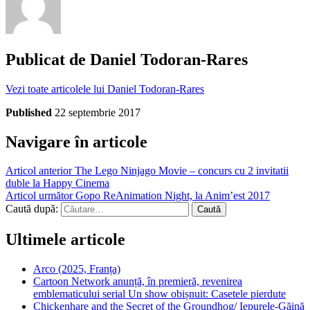
Publicat de
Daniel Todoran-Rares
Vezi toate articolele lui Daniel Todoran-Rares
Published
22 septembrie 2017
Navigare în articole
Articol anterior
The Lego Ninjago Movie – concurs cu 2 invitatii
duble la Happy Cinema
Articol următor
Gopo ReAnimation Night, la Anim’est 2017
Caută după:
Ultimele articole
Arco (2025, Franța)
Cartoon Network anunță, în premieră, revenirea
emblematicului serial Un show obișnuit: Casetele pierdute
Chickenhare and the Secret of the Groundhog/ Iepurele-Găină