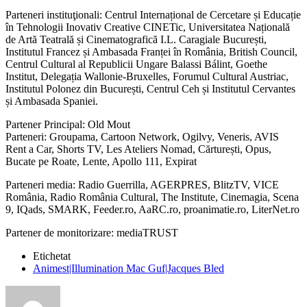
Parteneri instituţionali: Centrul Internațional de Cercetare și Educație
în Tehnologii Inovativ Creative CINETic, Universitatea Națională
de Artă Teatrală și Cinematografică I.L. Caragiale București,
Institutul Francez și Ambasada Franței în România, British Council,
Centrul Cultural al Republicii Ungare Balassi Bálint, Goethe
Institut, Delegația Wallonie-Bruxelles, Forumul Cultural Austriac,
Institutul Polonez din București, Centrul Ceh și Institutul Cervantes
și Ambasada Spaniei.
Partener Principal: Old Mout
Parteneri: Groupama, Cartoon Network, Ogilvy, Veneris, AVIS
Rent a Car, Shorts TV, Les Ateliers Nomad, Cărturești, Opus,
Bucate pe Roate, Lente, Apollo 111, Expirat
Parteneri media: Radio Guerrilla, AGERPRES, BlitzTV, VICE
România, Radio România Cultural, The Institute, Cinemagia, Scena
9, IQads, SMARK, Feeder.ro, AaRC.ro, proanimatie.ro, LiterNet.ro
Partener de monitorizare: mediaTRUST
Etichetat
Animest|Illumination Mac Guf|Jacques Bled