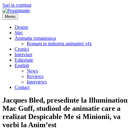
Sari la conținut
Meniu
Proanimatie
Stiri despre filme de animatie
Despre
Stiri
Animatia romaneasca
Romani in industria animatiei/ vfx
Cronici
Interviuri
Editoriale
English
News
Reviews
Interviews
Contact
Jacques Bled, presedinte la Illumination
Mac Guff, studioul de animatie care a
realizat Despicable Me si Minionii, va
vorbi la Anim’est