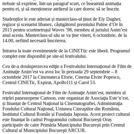
trebuie să exprime, într-un paragraf scurt, ce înseamnă animația
pentru ei, și să menționeze atelierul la care doresc să se înscrie.
Studenților le este adresat și masterclass-ul ținut de Ely Dagher,
regizor și scenarist libanez, câștigătorul premiului Palme d’Or în
2015 pentru scurtmetrajul Waves ’98, membru al juriului Anim’est
anul acesta. Masterclass-ul său se va ține vineri, 6 octombrie, de la
14.00, nefiind necesară înscrierea.
Intrarea la toate evenimentele de la CINETtic este liberă. Programul
complet este disponibil pe site-ul festivalului.
Cea de-a douăsprezecea ediţie a Festivalului Internaţional de Film de
Animaţie Anim’est va avea loc în perioada 29 septembrie – 8
octombrie 2017 la Cinemateca Eforie, Cinema Elvire Popesco,
Centrul CINETic, Expirat, Apollo111 și Carol 53.
Festivalul Internaţional de Film de Animaţie Anim’est, membru al
reţelei paneuropene Cartoon, este organizat de Asociaţia Este’n’est,
și finanțat de Centrul Naţional la Cinematografiei, Administraţia
Fondului Cultural Naţional, Uniunea Cineaştilor din România,
Institutul Cultural Român și Fundația Japonia. Acest proiect cultural
este finanțat în cadrul Programului cultural București Oraș
participativ de catre Primăria Municipiului București prin Centrul
Cultural al Municipiului Bucureşti ARCUB.