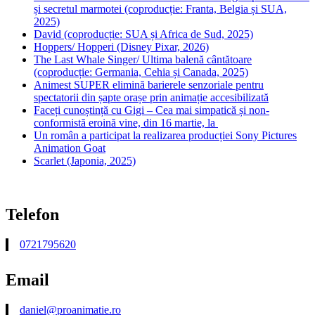
și secretul marmotei (coproducție: Franta, Belgia și SUA,
2025)
David (coproducție: SUA și Africa de Sud, 2025)
Hoppers/ Hopperi (Disney Pixar, 2026)
The Last Whale Singer/ Ultima balenă cântătoare
(coproducție: Germania, Cehia și Canada, 2025)
Animest SUPER elimină barierele senzoriale pentru
spectatorii din șapte orașe prin animație accesibilizată
Faceți cunoștință cu Gigi – Cea mai simpatică și non-
conformistă eroină vine, din 16 martie, la
Un român a participat la realizarea producției Sony Pictures
Animation Goat
Scarlet (Japonia, 2025)
Telefon
0721795620
Email
daniel@proanimatie.ro