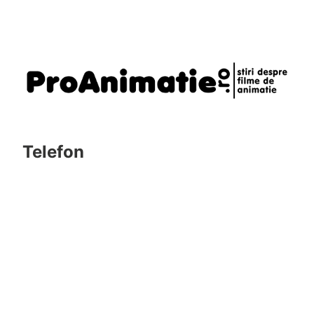
Telefon
0721795620
Email
daniel@proanimatie.ro