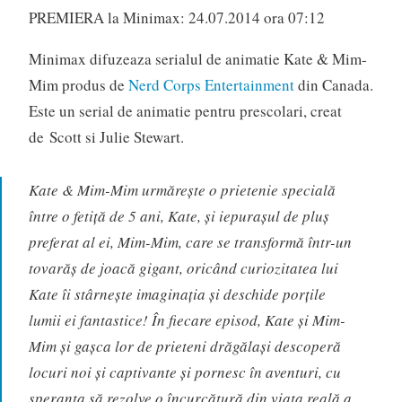
PREMIERA la Minimax: 24.07.2014 ora 07:12
Minimax difuzeaza serialul de animatie Kate & Mim-
Mim produs de
Nerd Corps Entertainment
din Canada.
Este un serial de animatie pentru prescolari, creat
de Scott si Julie Stewart.
Kate & Mim-Mim urmăreşte o prietenie specială
între o fetiţă de 5 ani, Kate, şi iepuraşul de pluş
preferat al ei, Mim-Mim, care se transformă într-un
tovarăş de joacă gigant, oricând curiozitatea lui
Kate îi stârneşte imaginaţia şi deschide porţile
lumii ei fantastice! În fiecare episod, Kate şi Mim-
Mim şi gaşca lor de prieteni drăgălaşi descoperă
locuri noi şi captivante şi pornesc în aventuri, cu
speranţa să rezolve o încurcătură din viaţa reală a