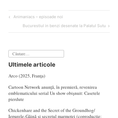
Navigare
Articol
Animaniacs – episoade noi
în
anterior
Articol
Bucurestiul in benzi desenate la Palatul Sutu
articole
următor
Caută
după:
Ultimele articole
Arco (2025, Franța)
Cartoon Network anunță, în premieră, revenirea
emblematicului serial Un show obișnuit: Casetele
pierdute
Chickenhare and the Secret of the Groundhog/
Iepurele-Găină și secretul marmotei (coproducție: