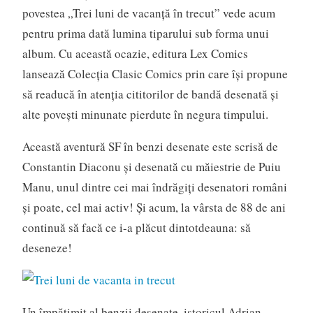
povestea „Trei luni de vacanță în trecut” vede acum
pentru prima dată lumina tiparului sub forma unui
album. Cu această ocazie, editura Lex Comics
lansează Colecția Clasic Comics prin care își propune
să readucă în atenția cititorilor de bandă desenată și
alte povești minunate pierdute în negura timpului.
Această aventură SF în benzi desenate este scrisă de
Constantin Diaconu și desenată cu măiestrie de Puiu
Manu, unul dintre cei mai îndrăgiți desenatori români
și poate, cel mai activ! Și acum, la vârsta de 88 de ani
continuă să facă ce i-a plăcut dintotdeauna: să
deseneze!
Un împătimit al benzii desenate, istoricul Adrian