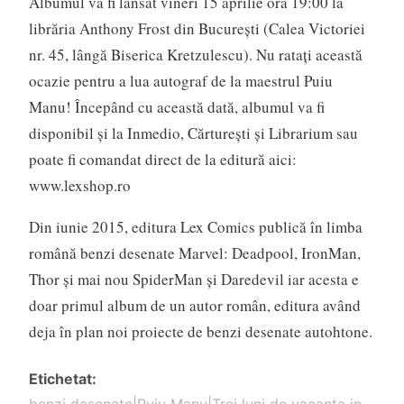
Albumul va fi lansat vineri 15 aprilie ora 19:00 la
librăria Anthony Frost din București (Calea Victoriei
nr. 45, lângă Biserica Kretzulescu). Nu ratați această
ocazie pentru a lua autograf de la maestrul Puiu
Manu! Începând cu această dată, albumul va fi
disponibil și la Inmedio, Cărturești și Librarium sau
poate fi comandat direct de la editură aici:
www.lexshop.ro
Din iunie 2015, editura Lex Comics publică în limba
română benzi desenate Marvel: Deadpool, IronMan,
Thor și mai nou SpiderMan și Daredevil iar acesta e
doar primul album de un autor român, editura având
deja în plan noi proiecte de benzi desenate autohtone.
Etichetat