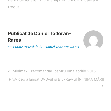
benzi desenate|Puiu Manu|Trei luni de vacanta in
trecut
Publicat de
Daniel Todoran-
Rares
Vezi toate articolele lui Daniel Todoran-Rares
Navigare
Articol
Minimax – recomandari pentru luna aprilie 2016
în
anterior
Articol
ProVideo a lansat DVD-ul si Blu-Ray-ul ÎN INIMA MĂRII
articole
următor