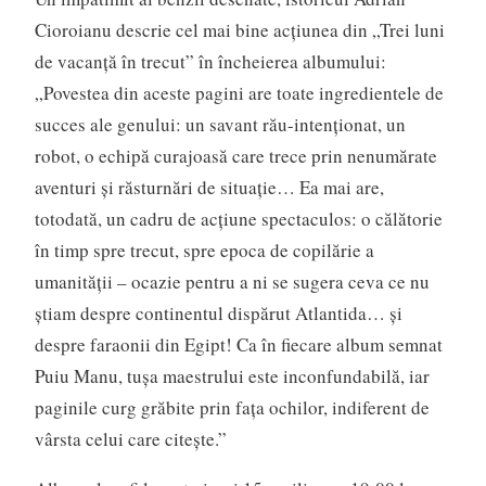
Cioroianu descrie cel mai bine acțiunea din „Trei luni
de vacanță în trecut” în încheierea albumului:
„Povestea din aceste pagini are toate ingredientele de
succes ale genului: un savant rău-intenționat, un
robot, o echipă curajoasă care trece prin nenumărate
aventuri și răsturnări de situație… Ea mai are,
totodată, un cadru de acțiune spectaculos: o călătorie
în timp spre trecut, spre epoca de copilărie a
umanității – ocazie pentru a ni se sugera ceva ce nu
știam despre continentul dispărut Atlantida… și
despre faraonii din Egipt! Ca în fiecare album semnat
Puiu Manu, tușa maestrului este inconfundabilă, iar
paginile curg grăbite prin fața ochilor, indiferent de
vârsta celui care citește.”