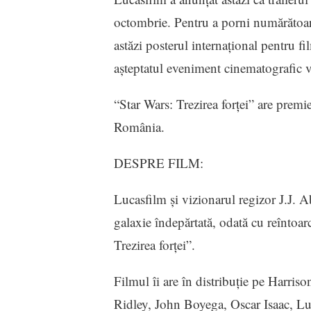
octombrie. Pentru a porni numărătoare
astăzi posterul internaţional pentru fi
aşteptatul eveniment cinematografic 
“Star Wars: Trezirea forţei” are prem
România.
DESPRE FILM:
Lucasfilm şi vizionarul regizor J.J. A
galaxie îndepărtată, odată cu reîntoar
Trezirea forţei”.
Filmul îi are în distribuţie pe Harri
Ridley, John Boyega, Oscar Isaac, 