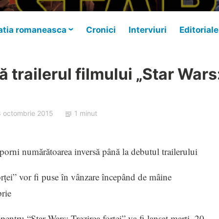
tia romaneasca
Cronici
Interviuri
Editoriale
 trailerul filmului „Star Wars
8 octombrie 2015
1 minut
a porni numărătoarea inversă până la debutul trailerului
orţei” vor fi puse în vânzare începând de mâine
brie
 pentru “Star Wars: Trezirea forţei” va fi lansat marţi, 20