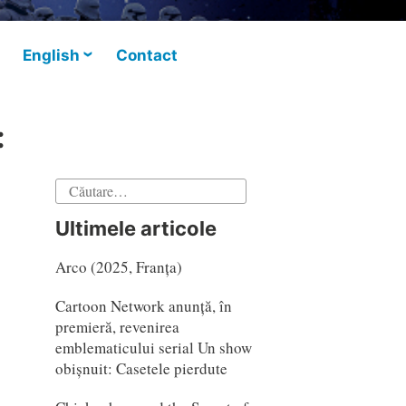
English
Contact
:
Caută
după:
Ultimele articole
Arco (2025, Franța)
Cartoon Network anunță, în
premieră, revenirea
emblematicului serial Un show
obișnuit: Casetele pierdute