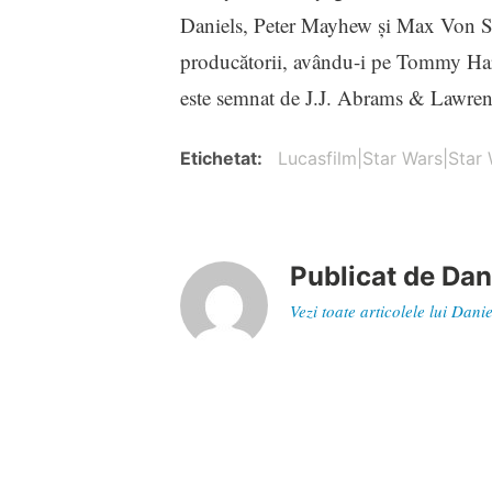
Daniels, Peter Mayhew şi Max Von S
producătorii, avându-i pe Tommy Harp
este semnat de J.J. Abrams & Lawren
Etichetat
Lucasfilm|Star Wars|Star W
Publicat de
Dan
Vezi toate articolele lui Dan
Navigare
Articol
Au aparut scenele de animatie sterse
în
anterior
Artic
Concu