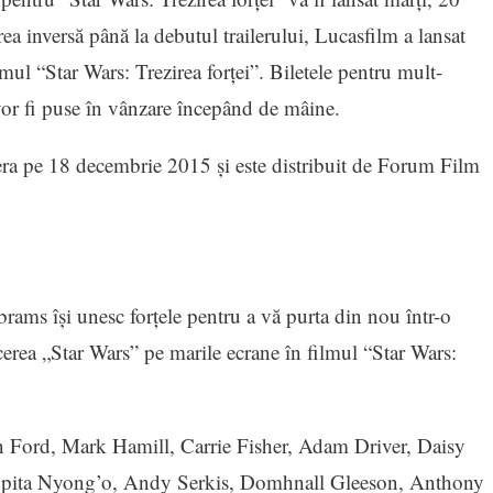
a inversă până la debutul trailerului, Lucasfilm a lansat
lmul “Star Wars: Trezirea forţei”. Biletele pentru mult-
vor fi puse în vânzare începând de mâine.
iera pe 18 decembrie 2015 şi este distribuit de Forum Film
brams îşi unesc forţele pentru a vă purta din nou într-o
cerea „Star Wars” pe marile ecrane în filmul “Star Wars:
son Ford, Mark Hamill, Carrie Fisher, Adam Driver, Daisy
Lupita Nyong’o, Andy Serkis, Domhnall Gleeson, Anthony