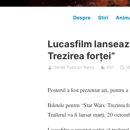
Despre
Stiri
Anima
Lucasfilm lansează
Trezirea forţei”
Daniel Todoran-Rares
Stiri
1
Posterul a fost prezentat azi, pentru 
Biletele pentru “Star Wars: Trezirea f
Trailerul va fi lansat marţi, 20 octom
Lucasfilm a anunţat astăzi că trailerul