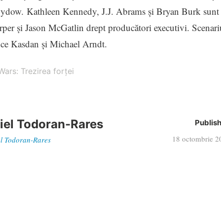
ydow. Kathleen Kennedy, J.J. Abrams şi Bryan Burk sunt
er şi Jason McGatlin drept producători executivi. Scenari
ce Kasdan şi Michael Arndt.
ars: Trezirea forţei
iel Todoran-Rares
Publis
18 octombrie 2
iel Todoran-Rares
 din Monty Python and the Holy Grail
ol
rs: doua invitatii duble la filmul Pan: Aventuri in Tara de Nicaier