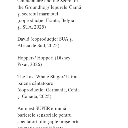
Chickenhare and the Secret of
the Groundhog/ Iepurele-Găină
și secretul marmotei
(coproducție: Franta, Belgia
și SUA, 2025)
David (coproducție: SUA și
Africa de Sud, 2025)
Hoppers/ Hopperi (Disney
Pixar, 2026)
The Last Whale Singer/ Ultima
balenă cântătoare
(coproducție: Germania, Cehia
și Canada, 2025)
Animest SUPER elimină
barierele senzoriale pentru
spectatorii din șapte orașe prin
animație accesibilizată