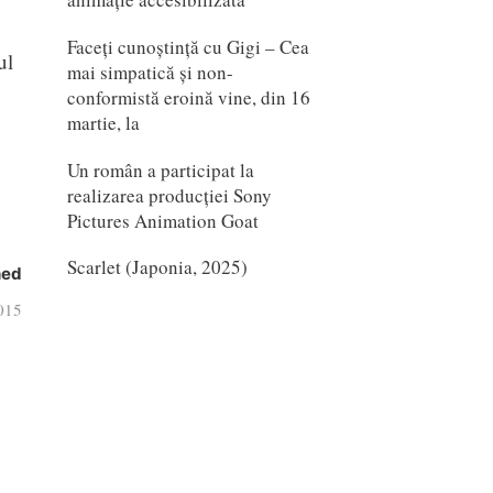
Faceți cunoștință cu Gigi – Cea
ul
mai simpatică și non-
conformistă eroină vine, din 16
martie, la
Un român a participat la
realizarea producției Sony
Pictures Animation Goat
Scarlet (Japonia, 2025)
hed
015
i