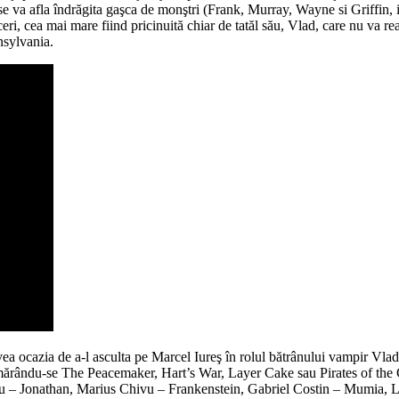
ra se va afla îndrăgita gaşca de monştri (Frank, Murray, Wayne si Griffin,
i, cea mai mare fiind pricinuită chiar de tatăl său, Vlad, care nu va reac
nsylvania.
ea ocazia de a-l asculta pe Marcel Iureş în rolul bătrânului vampir Vlad, t
umărându-se The Peacemaker, Hart’s War, Layer Cake sau Pirates of the 
 – Jonathan, Marius Chivu – Frankenstein, Gabriel Costin – Mumia, Lu