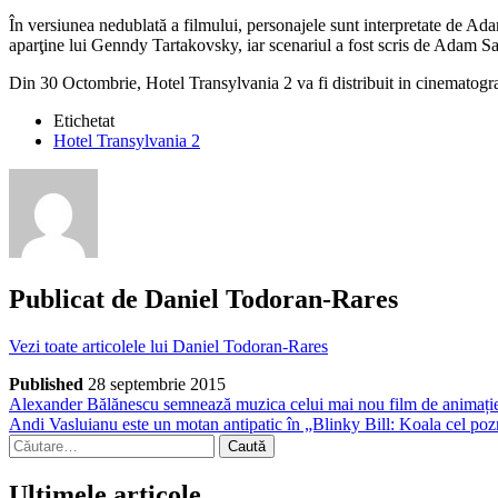
În versiunea nedublată a filmului, personajele sunt interpretate d
aparţine lui Genndy Tartakovsky, iar scenariul a fost scris de Adam S
Din 30 Octombrie, Hotel Transylvania 2 va fi distribuit in cinematog
Etichetat
Hotel Transylvania 2
Publicat de
Daniel Todoran-Rares
Vezi toate articolele lui Daniel Todoran-Rares
Published
28 septembrie 2015
Navigare
Articol
Alexander Bălănescu semnează muzica celui mai nou film de animaț
anterior
Articol
Andi Vasluianu este un motan antipatic în „Blinky Bill: Koala cel p
în
următor
Caută
articole
după:
Ultimele articole