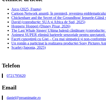
Arco (2025, Franța)
Cartoon Network anunță, în premieră, revenirea emblematicului
Chickenhare and the Secret of the Groundhog/ Iepurele-Găină ș
David (coproducție: SUA și Africa de Sud, 2025)
Hoppers/ Hopperi (Disney Pixar, 2026)
The Last Whale Singer/ Ultima balenă cântătoare (coproducție
Animest SUPER elimină barierele senzoriale pentru spectatorii d
Faceți cunoștință cu Gigi – Cea mai simpatică și non-conformist
Un român a participat la realizarea producției Sony Pictures A
Scarlet (Japonia, 2025)
Telefon
0721795620
Email
daniel@proanimatie.ro