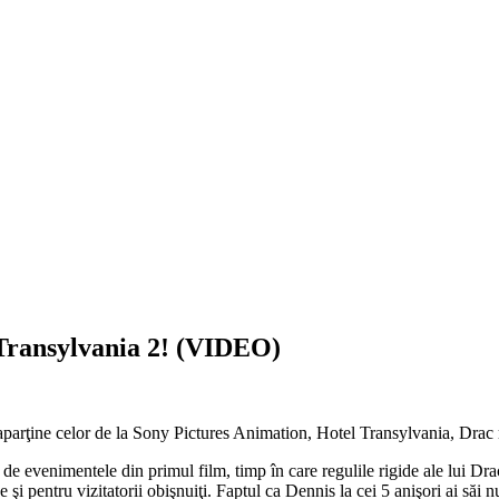
 Transylvania 2! (VIDEO)
 aparţine celor de la Sony Pictures Animation, Hotel Transylvania, Drac
ă de evenimentele din primul film, timp în care regulile rigide ale lui D
e şi pentru vizitatorii obişnuiţi. Faptul ca Dennis la cei 5 anişori ai săi