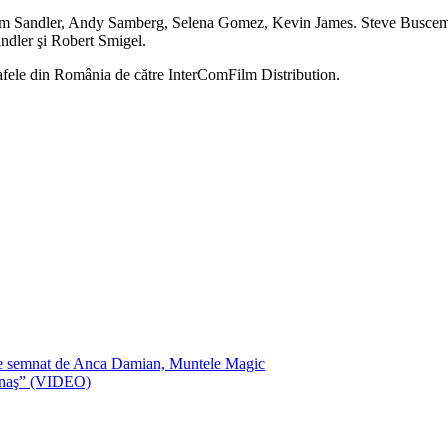
e Adam Sandler, Andy Samberg, Selena Gomez, Kevin James. Steve Busc
andler şi Robert Smigel.
rafele din România de către InterComFilm Distribution.
ie semnat de Anca Damian, Muntele Magic
oznaş” (VIDEO)