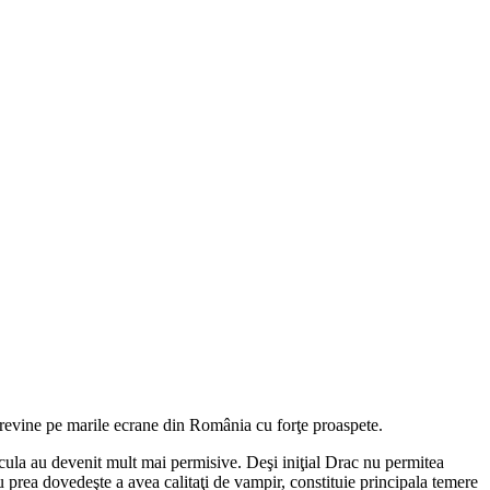
 revine pe marile ecrane din România cu forţe proaspete.
racula au devenit mult mai permisive. Deşi iniţial Drac nu permitea
 nu prea dovedeşte a avea calitaţi de vampir, constituie principala temere