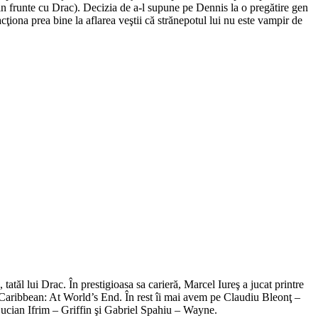
 in frunte cu Drac). Decizia de a-l supune pe Dennis la o pregătire gen
ţiona prea bine la aflarea veştii că strănepotul lui nu este vampir de
atăl lui Drac. În prestigioasa sa carieră, Marcel Iureş a jucat printre
Caribbean: At World’s End. În rest îi mai avem pe Claudiu Bleonţ –
cian Ifrim – Griffin şi Gabriel Spahiu – Wayne.