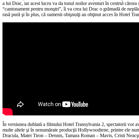
a lui Drac, iar acest lucru va da tonul noilor aventuri în centrul căro
“cantonament pentru monştri”, îi va crea lui Drac o grămadă de neplăcer
rasă pură şi în plus, că oamenii obişnuiţi au obţinut acces în Hotel Tra
În versiunea dublată a filmului Hotel Transylvania 2, spectatorii vor av
multe altele şi în nenumărate producţii Hollywoodiene, printre ele n
Dracula, Matei Tiron – Dennis, Tamara Roman – Mavis, Cristi Neacşu