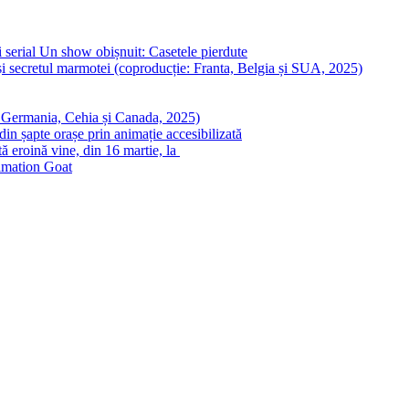
 serial Un show obișnuit: Casetele pierdute
i secretul marmotei (coproducție: Franta, Belgia și SUA, 2025)
: Germania, Cehia și Canada, 2025)
in șapte orașe prin animație accesibilizată
ă eroină vine, din 16 martie, la
nimation Goat