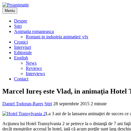
Sari
la
Meniu
Proanimatie
Stiri despre filme de animatie
conținut
Despre
Stiri
Animatia romaneasca
Romani in industria animatiei/ vfx
Cronici
Interviuri
Editoriale
English
News
Reviews
Interviews
Contact
Marcel Iureş este Vlad, in animaţia Hotel
Daniel Todoran-Rares
Stiri
28 septembrie 2015
2 minute
La 3 ani de la lansarea animaţiei de succes ce
Acţiunea lui Hotel Transylvania 2 se petrece la o distanţă de 7 ani faţ
decât monştrilor accesul în hotel, iată că acum porţile sunt larg deschis