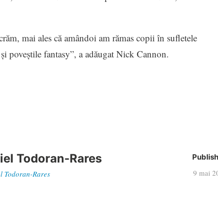
lucrăm, mai ales că amândoi am rămas copii în sufletele
 şi poveştile fantasy”, a adăugat Nick Cannon.
iel Todoran-Rares
Publis
9 mai 2
iel Todoran-Rares