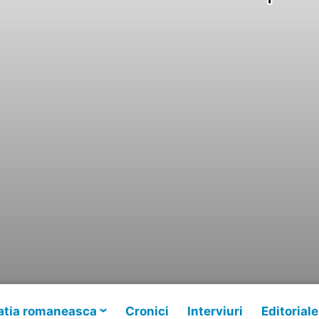
tia romaneasca
Cronici
Interviuri
Editoriale