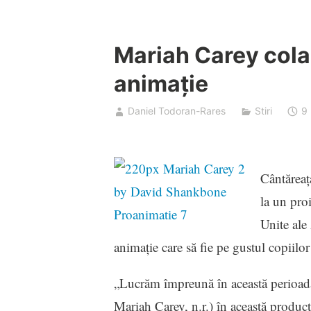
Mariah Carey cola
animaţie
Daniel Todoran-Rares
Stiri
9
Cântăreaţ
la un proi
Unite ale 
animaţie care să fie pe gustul copiil
„Lucrăm împreună în această perioadă 
Mariah Carey, n.r.) în această prod