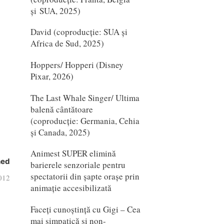
și SUA, 2025)
David (coproducție: SUA și
Africa de Sud, 2025)
Hoppers/ Hopperi (Disney
Pixar, 2026)
The Last Whale Singer/ Ultima
balenă cântătoare
(coproducție: Germania, Cehia
și Canada, 2025)
Animest SUPER elimină
hed
barierele senzoriale pentru
spectatorii din șapte orașe prin
012
animație accesibilizată
Faceți cunoștință cu Gigi – Cea
mai simpatică și non-