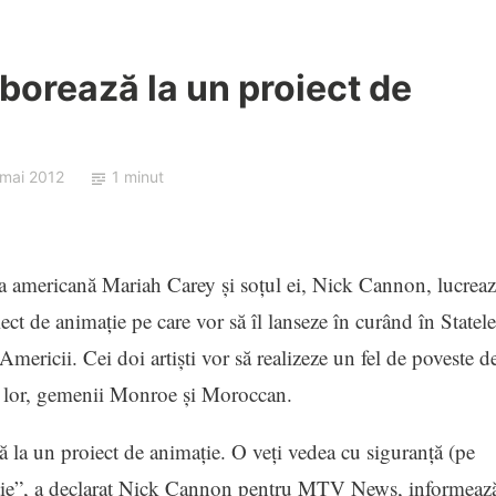
borează la un proiect de
 mai 2012
1 minut
a americană Mariah Carey şi soţul ei, Nick Cannon, lucreaz
ect de animaţie pe care vor să îl lanseze în curând în Statele
Americii. Cei doi artişti vor să realizeze un fel de poveste d
or lor, gemenii Monroe şi Moroccan.
la un proiect de animaţie. O veţi vedea cu siguranţă (pe
ucţie”, a declarat Nick Cannon pentru MTV News, informeaz