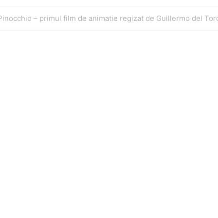
Articol
Pinocchio – primul film de animatie regizat de Guillermo del Tor
următor
Telefon
E
0721795620