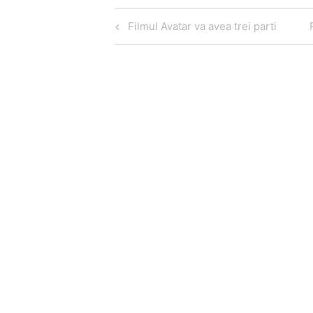
Navigare
Articol
Filmul Avatar va avea trei parti
în
anterior
articole