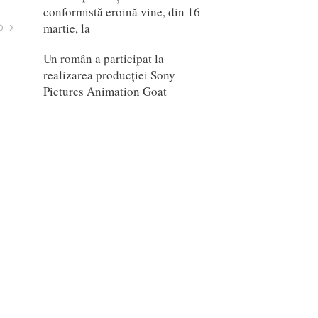
conformistă eroină vine, din 16
o
martie, la
Un român a participat la
realizarea producției Sony
Pictures Animation Goat
Scarlet (Japonia, 2025)
mail
daniel@proanimatie.ro