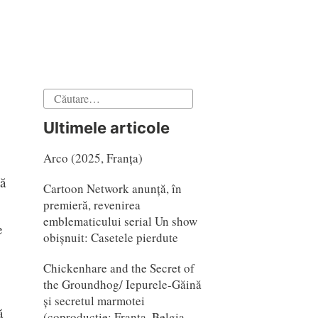
Caută
după:
Ultimele articole
Arco (2025, Franța)
ă
Cartoon Network anunță, în
premieră, revenirea
emblematicului serial Un show
e
obișnuit: Casetele pierdute
Chickenhare and the Secret of
the Groundhog/ Iepurele-Găină
și secretul marmotei
ă
(coproducție: Franta, Belgia