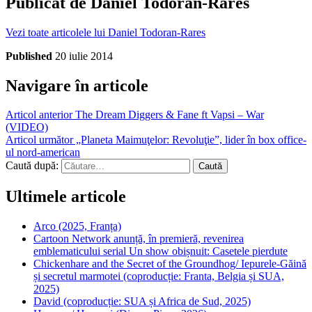
Publicat de
Daniel Todoran-Rares
Vezi toate articolele lui Daniel Todoran-Rares
Published
20 iulie 2014
Navigare în articole
Articol anterior
The Dream Diggers & Fane ft Vapsi – War
(VIDEO)
Articol următor
„Planeta Maimuţelor: Revoluţie”, lider în box office-
ul nord-american
Caută după:
Ultimele articole
Arco (2025, Franța)
Cartoon Network anunță, în premieră, revenirea
emblematicului serial Un show obișnuit: Casetele pierdute
Chickenhare and the Secret of the Groundhog/ Iepurele-Găină
și secretul marmotei (coproducție: Franta, Belgia și SUA,
2025)
David (coproducție: SUA și Africa de Sud, 2025)