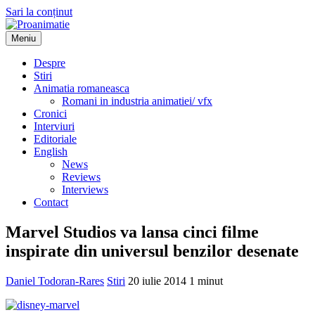
Sari la conținut
Meniu
Proanimatie
Stiri despre filme de animatie
Despre
Stiri
Animatia romaneasca
Romani in industria animatiei/ vfx
Cronici
Interviuri
Editoriale
English
News
Reviews
Interviews
Contact
Marvel Studios va lansa cinci filme
inspirate din universul benzilor desenate
Daniel Todoran-Rares
Stiri
20 iulie 2014
1 minut