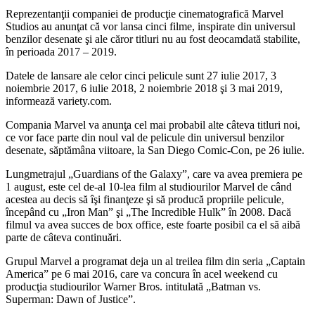
Reprezentanţii companiei de producţie cinematografică Marvel
Studios au anunţat că vor lansa cinci filme, inspirate din universul
benzilor desenate şi ale căror titluri nu au fost deocamdată stabilite,
în perioada 2017 – 2019.
Datele de lansare ale celor cinci pelicule sunt 27 iulie 2017, 3
noiembrie 2017, 6 iulie 2018, 2 noiembrie 2018 şi 3 mai 2019,
informează variety.com.
Compania Marvel va anunţa cel mai probabil alte câteva titluri noi,
ce vor face parte din noul val de pelicule din universul benzilor
desenate, săptămâna viitoare, la San Diego Comic-Con, pe 26 iulie.
Lungmetrajul „Guardians of the Galaxy”, care va avea premiera pe
1 august, este cel de-al 10-lea film al studiourilor Marvel de când
acestea au decis să îşi finanţeze şi să producă propriile pelicule,
începând cu „Iron Man” şi „The Incredible Hulk” în 2008. Dacă
filmul va avea succes de box office, este foarte posibil ca el să aibă
parte de câteva continuări.
Grupul Marvel a programat deja un al treilea film din seria „Captain
America” pe 6 mai 2016, care va concura în acel weekend cu
producţia studiourilor Warner Bros. intitulată „Batman vs.
Superman: Dawn of Justice”.