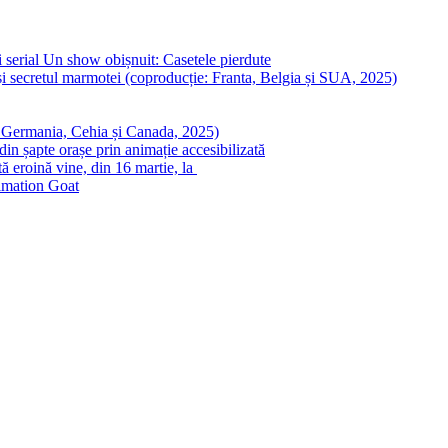
 serial Un show obișnuit: Casetele pierdute
i secretul marmotei (coproducție: Franta, Belgia și SUA, 2025)
: Germania, Cehia și Canada, 2025)
in șapte orașe prin animație accesibilizată
ă eroină vine, din 16 martie, la
nimation Goat