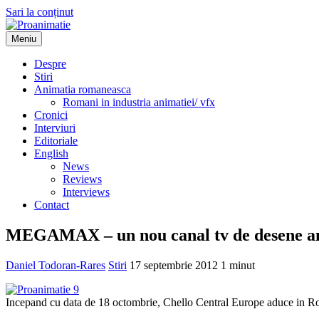
Sari la conținut
Meniu
Proanimatie
Stiri despre filme de animatie
Despre
Stiri
Animatia romaneasca
Romani in industria animatiei/ vfx
Cronici
Interviuri
Editoriale
English
News
Reviews
Interviews
Contact
MEGAMAX – un nou canal tv de desene a
Daniel Todoran-Rares
Stiri
17 septembrie 2012
1 minut
Incepand cu data de 18 octombrie, Chello Central Europe aduce in Ro