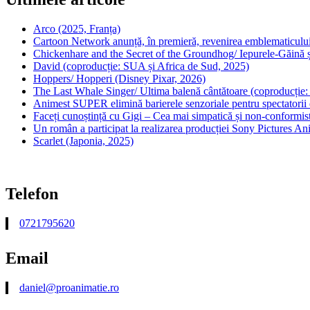
Arco (2025, Franța)
Cartoon Network anunță, în premieră, revenirea emblematicului
Chickenhare and the Secret of the Groundhog/ Iepurele-Găină ș
David (coproducție: SUA și Africa de Sud, 2025)
Hoppers/ Hopperi (Disney Pixar, 2026)
The Last Whale Singer/ Ultima balenă cântătoare (coproducție
Animest SUPER elimină barierele senzoriale pentru spectatorii d
Faceți cunoștință cu Gigi – Cea mai simpatică și non-conformist
Un român a participat la realizarea producției Sony Pictures A
Scarlet (Japonia, 2025)
Telefon
0721795620
Email
daniel@proanimatie.ro