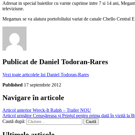
Adresat in special baietilor cu varste cuprinse intre 7 si 14 ani, Mega
televiziune.
Megamax se va alatura portofoliului variat de canale Chello Central E
Publicat de
Daniel Todoran-Rares
Vezi toate articolele lui Daniel Todoran-Rares
Published
17 septembrie 2012
Navigare în articole
Articol anterior
Wreck-It Ralph – Trailer NOU
Articol următor
Cenușăreasa și Prințul pentru prima dată în vizită la B
Caută după:
Ultimele articole