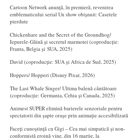
Cartoon Network anunță, în premieră, revenirea
emblematicului serial Un show obișnuit: Casetele
pierdute
Chickenhare and the Secret of the Groundhog/
Iepurele-Găină și secretul marmotei (coproducție:
Franta, Belgia și SUA, 2025)
David (coproducție: SUA și Africa de Sud, 2025)
Hoppers/ Hopperi (Disney Pixar, 2026)
The Last Whale Singer/ Ultima balenă cântătoare
(coproducție: Germania, Cehia și Canada, 2025)
Animest SUPER elimină barierele senzoriale pentru
spectatorii din șapte orașe prin animație accesibilizată
Faceți cunoștință cu Gigi – Cea mai simpatică și non-
conformistă eroină vine, din 16 martie, la