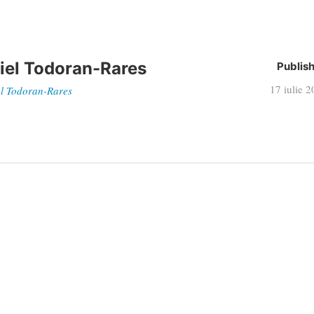
iel Todoran-Rares
Publis
17 iulie 
iel Todoran-Rares
f short film Happy Unhappy
 thriller de aventură al secolului XXI (VIDEO subtitrat in romana
Telefon
E