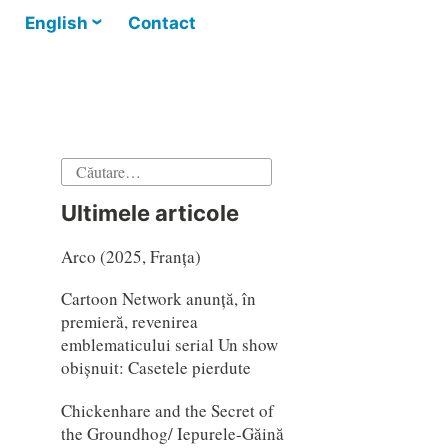
English
Contact
Caută
după:
Ultimele articole
Arco (2025, Franța)
Cartoon Network anunță, în
premieră, revenirea
emblematicului serial Un show
obișnuit: Casetele pierdute
Chickenhare and the Secret of
the Groundhog/ Iepurele-Găină