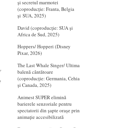
și secretul marmotei
(coproducție: Franta, Belgia
și SUA, 2025)
David (coproducție: SUA și
Africa de Sud, 2025)
Hoppers/ Hopperi (Disney
Pixar, 2026)
The Last Whale Singer/ Ultima
f
balenă cântătoare
(coproducție: Germania, Cehia
e
și Canada, 2025)
Animest SUPER elimină
barierele senzoriale pentru
spectatorii din șapte orașe prin
animație accesibilizată