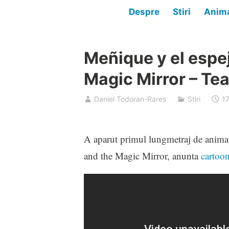
Despre
Stiri
Anima
Meñique y el espe
Magic Mirror – Te
Daniel Todoran-Rares
Stiri
17
A aparut primul lungmetraj de anima
and the Magic Mirror, anunta
cartoo