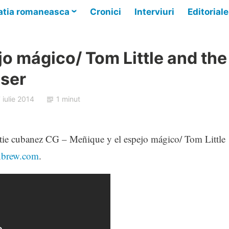
tia romaneasca
Cronici
Interviuri
Editoriale
jo mágico/ Tom Little and the
aser
 iulie 2014
1 minut
tie cubanez CG – Meñique y el espejo mágico/ Tom Little
nbrew.com
.