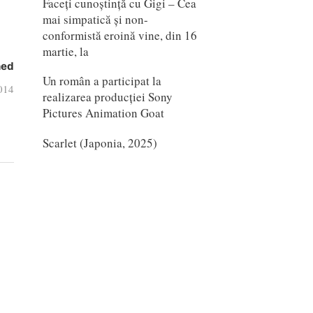
Faceți cunoștință cu Gigi – Cea
mai simpatică și non-
conformistă eroină vine, din 16
martie, la
hed
Un român a participat la
2014
realizarea producției Sony
Pictures Animation Goat
Scarlet (Japonia, 2025)
)
mail