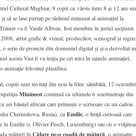
trul Cultural Maghiar, 9 copii cu vârste între 8 și 12 ani su
i și să se lase purtați pe târâmul minunat al animației la
rainer va fi Vasile Alboiu, fost membru în juriul secţiunii
008, artist grafic & vizual, producător, scenograf şi regizo
, o serie de proiecte din domeniul digital şi şi-a dezvoltat u
ul acesta Vasi îi va iniţia pe cei mici în tainele animaţiei,
e animație folosind plastilina.
al, copiii sunt invitaţi din nou la film: sâmbătă, 12 octombri
Minimest
mpetiția
continuă cu ultimele 6 scurtmetraje din
 cu un băiețel african care primește o scrisoare cu un cadou
Emilie
asha Chernishova, Rusia), cu
, o fetiță curioasă care
ie în Emilie (r. Olivier Pesch, Luxemburg) sau cu o vrăjitoa
Călare pe-o coadă de mătură
oada măturii în
, o animaţie