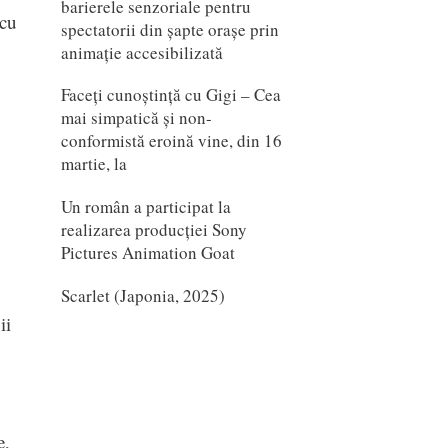
barierele senzoriale pentru
 cu
spectatorii din șapte orașe prin
animație accesibilizată
Faceți cunoștință cu Gigi – Cea
mai simpatică și non-
conformistă eroină vine, din 16
martie, la
Un român a participat la
realizarea producției Sony
Pictures Animation Goat
Scarlet (Japonia, 2025)
ii
e,