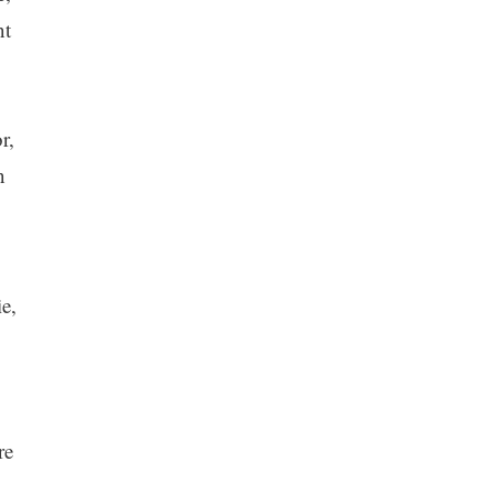
nt
r,
n
e,
re