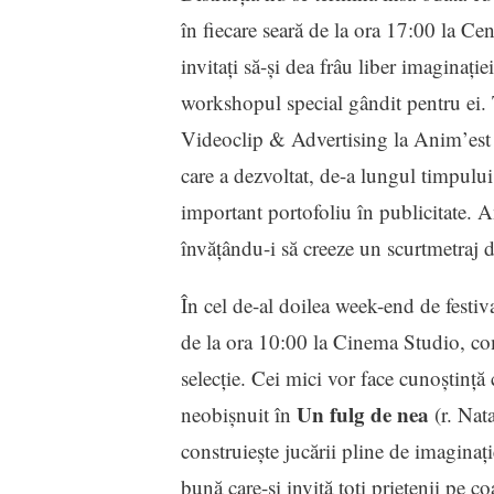
în fiecare seară de la ora 17:00 la Cen
invitați să-și dea frâu liber imaginație
workshopul special gândit pentru ei. T
Videoclip & Advertising la Anim’est 2
care a dezvoltat, de-a lungul timpului
important portofoliu în publicitate. An
învăţându-i să creeze un scurtmetraj d
În cel de-al doilea week-end de festiv
de la ora 10:00 la Cinema Studio, co
selecție. Cei mici vor face cunoștință
Un fulg de nea
neobișnuit în
(r. Nat
construiește jucării pline de imaginaț
bună care-şi invită toţi prietenii pe c