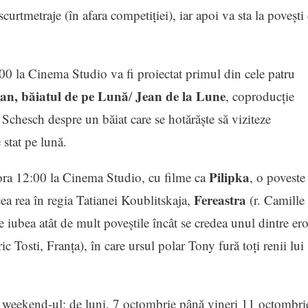
 scurtmetraje (în afara competiției), iar apoi va sta la povești
0 la Cinema Studio va fi proiectat primul din cele patru
an, băiatul de pe Lună
Jean de la Lune
/
, coproducţie
Schesch despre un băiat care se hotărăşte să viziteze
 stat pe lună.
Pilipka
ora 12:00 la Cinema Studio, cu filme ca
, o poveste
Fereastra
a rea în regia Tatianei Koublitskaja,
(r. Camille
e iubea atât de mult poveștile încât se credea unul dintre ero
 Tosti, Franța), în care ursul polar Tony fură toți renii lui
u weekend-ul: de luni, 7 octombrie până vineri 11 octombri