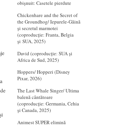
obișnuit: Casetele pierdute
Chickenhare and the Secret of
the Groundhog/ Iepurele-Găină
și secretul marmotei
(coproducție: Franta, Belgia
și SUA, 2025)
je
David (coproducție: SUA și
Africa de Sud, 2025)
Hoppers/ Hopperi (Disney
Pixar, 2026)
la
 de
The Last Whale Singer/ Ultima
balenă cântătoare
(coproducție: Germania, Cehia
și Canada, 2025)
și
Animest SUPER elimină