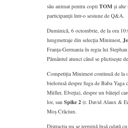
TOM
său animat pentru copii
și alte
participanții într-o sesiune de Q&A.
Duminică, 6 octombrie, de la ora 10:0
Je
lungmetraje din selecția Minimest,
Franţa-Germania în regia lui Stephan 
Pământul atunci când se plictiseşte de
Competiţia Minimest continuă de la 
bielorusă despre fuga de Baba Yaga ce
Müller, Elveția), despre un băiețel car
Spike 2
lor, sau
(r. David Alaux & Eric
Moș Crăciun.
Distracţia nu se termină însă odată c