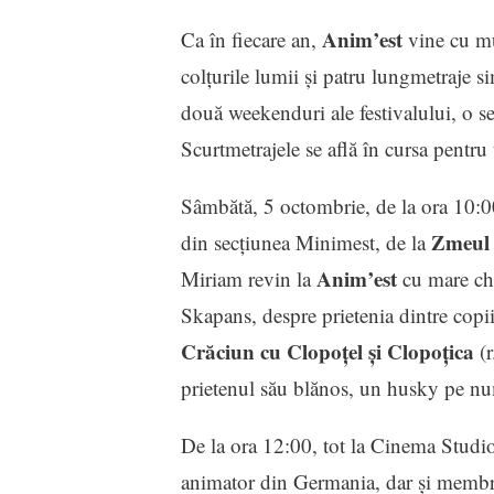
Anim’est
Ca în fiecare an,
vine cu mul
colţurile lumii și patru lungmetraje sim
două weekenduri ale festivalului, o se
Scurtmetrajele se află în cursa pentru
Sâmbătă, 5 octombrie, de la ora 10:00
Zmeul 
din secțiunea Minimest, de la
Anim’est
Miriam revin la
cu mare che
Skapans, despre prietenia dintre copii 
Crăciun cu Clopoţel şi Clopoţica
(r
prietenul său blănos, un husky pe n
De la ora 12:00, tot la Cinema Studio
animator din Germania, dar și membru 