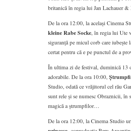
britanică în regia lui Jan Lachauer 
De la ora 12:00, la același Cinema 
kleine Rabe Socke
, în regia lui Ut
siguranță pe micul corb care iubește l
certat pentru că e pe punctul de a pr
În ultima zi de festival, duminică 13
Ştrumpfi
adorabile. De la ora 10:00,
Studio, odată ce vrăjitorul cel rău Ga
sunt rele şi se numesc Obraznicii, în 
magică a ştrumpfilor…
De la ora 12:00, la Cinema Studio 
princesa
, coproducție Peru-Argentina