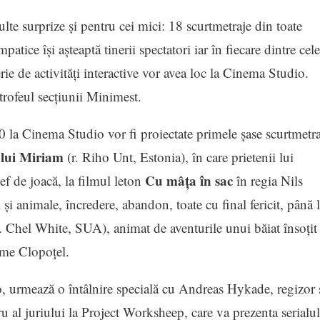
te surprize și pentru cei mici: 18 scurtmetraje din toate
patice își așteaptă tinerii spectatori iar în fiecare dintre cele
rie de activități interactive vor avea loc la Cinema Studio.
 trofeul secțiunii Minimest.
 la Cinema Studio vor fi proiectate primele șase scurtmetra
lui Miriam
(r. Riho Unt, Estonia), în care prietenii lui
Cu mâța în sac
f de joacă, la filmul leton
în regia Nils
și animale, încredere, abandon, toate cu final fericit, până 
. Chel White, SUA), animat de aventurile unui băiat însoțit
ume Clopoțel.
, urmează o întâlnire specială cu Andreas Hykade, regizor 
al juriului la Project Worksheep, care va prezenta serialul