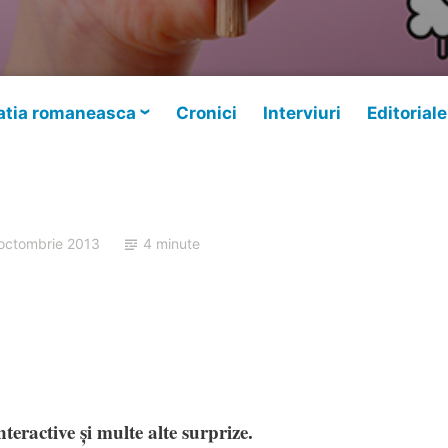
tia romaneasca
Cronici
Interviuri
Editoriale
 octombrie 2013
4 minute
teractive și multe alte surprize.