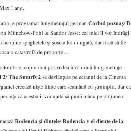
& Max Lang.
Corbul poznaș
D
Studio, e programat lungmetrajul german
/
e von Münchow-Pohl & Sandor Jesse: cei mici îl vor îndrăgi
a nebunie spaghetele și șoseta lui dungată, dar riscă să fie
ovoca o catastrofă de proporții…
 octombrie, copiii mai pot vedea încă două lung-metraje
i 2
The Smurfs 2
/
se dezlănţuie pe ecranul de la Cinema
rgamel creează nişte fiinţe care seamănă cu ştrumpfii, dar ca
speranţa că aceştia îi vor ajuta să pună mâna pe poţiunea
Rodencia și dintele
Rodencia y el diente de la
urmează
/
 în regia lui David Bisbano câștigătoare a Premiului