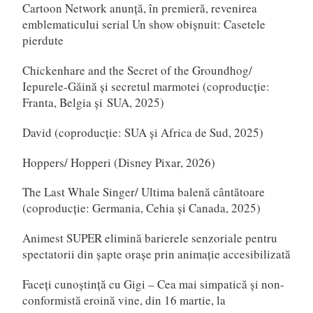
Cartoon Network anunță, în premieră, revenirea
emblematicului serial Un show obișnuit: Casetele
pierdute
Chickenhare and the Secret of the Groundhog/
Iepurele-Găină și secretul marmotei (coproducție:
Franta, Belgia și SUA, 2025)
David (coproducție: SUA și Africa de Sud, 2025)
Hoppers/ Hopperi (Disney Pixar, 2026)
The Last Whale Singer/ Ultima balenă cântătoare
(coproducție: Germania, Cehia și Canada, 2025)
Animest SUPER elimină barierele senzoriale pentru
spectatorii din șapte orașe prin animație accesibilizată
Faceți cunoștință cu Gigi – Cea mai simpatică și non-
conformistă eroină vine, din 16 martie, la