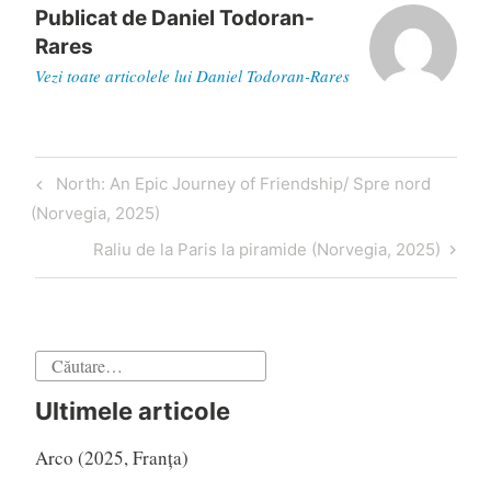
Publicat de
Daniel Todoran-
Rares
Vezi toate articolele lui Daniel Todoran-Rares
Navigare
Articol
North: An Epic Journey of Friendship/ Spre nord
în
anterior
(Norvegia, 2025)
articole
Articol
Raliu de la Paris la piramide (Norvegia, 2025)
următor
Caută
după:
Ultimele articole
Arco (2025, Franța)