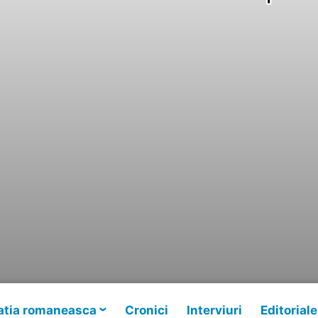
tia romaneasca
Cronici
Interviuri
Editoriale