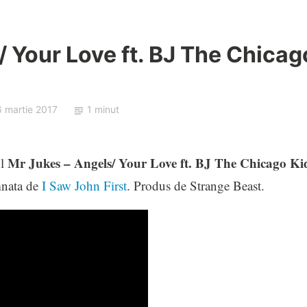
/ Your Love ft. BJ The Chicag
6 martie 2017
1 minut
Mr Jukes – Angels/ Your Love ft. BJ The Chicago Ki
ul
mnata de
I Saw John First
. Produs de Strange Beast.