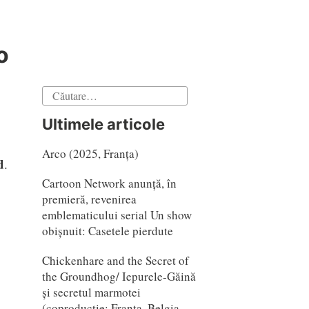
o
Caută
după:
Ultimele articole
Arco (2025, Franța)
d
.
Cartoon Network anunță, în
premieră, revenirea
emblematicului serial Un show
obișnuit: Casetele pierdute
Chickenhare and the Secret of
the Groundhog/ Iepurele-Găină
și secretul marmotei
(coproducție: Franta, Belgia