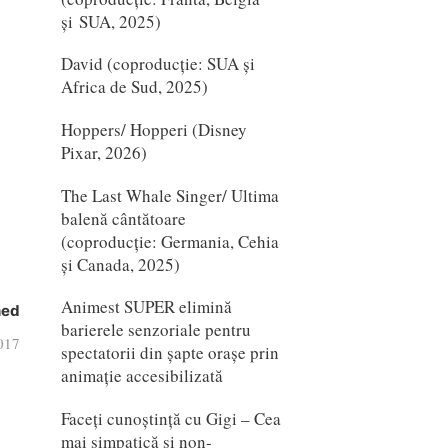
și SUA, 2025)
David (coproducție: SUA și
Africa de Sud, 2025)
Hoppers/ Hopperi (Disney
Pixar, 2026)
The Last Whale Singer/ Ultima
balenă cântătoare
(coproducție: Germania, Cehia
și Canada, 2025)
Animest SUPER elimină
hed
barierele senzoriale pentru
017
spectatorii din șapte orașe prin
animație accesibilizată
Faceți cunoștință cu Gigi – Cea
mai simpatică și non-