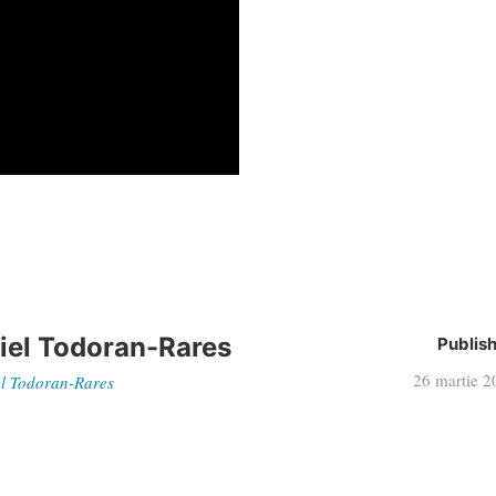
iel Todoran-Rares
Publis
26 martie 2
iel Todoran-Rares