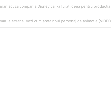
dman acuza compania Disney ca i-a furat ideea pentru productia
marile ecrane. Vezi cum arata noul personaj de animatie (VIDEO
Telefon
E
0721795620