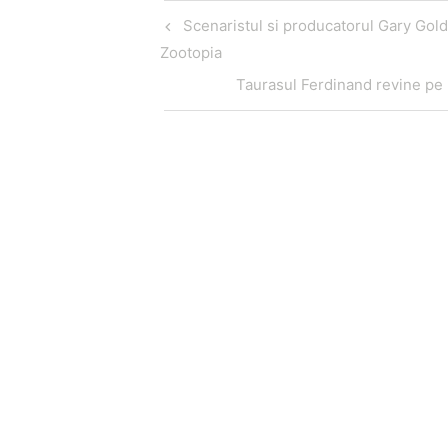
Navigare
Articol
Scenaristul si producatorul Gary Gol
în
anterior
Zootopia
articole
Articol
Taurasul Ferdinand revine pe 
următor