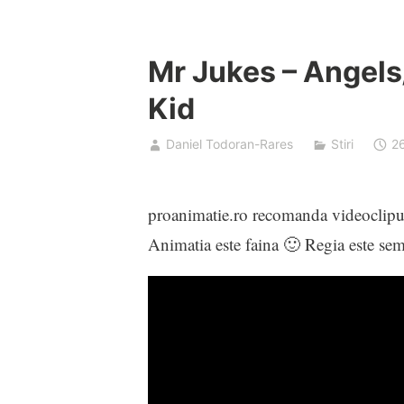
Mr Jukes – Angels
Kid
Daniel Todoran-Rares
Stiri
2
proanimatie.ro recomanda videoclip
Animatia este faina 🙂 Regia este se