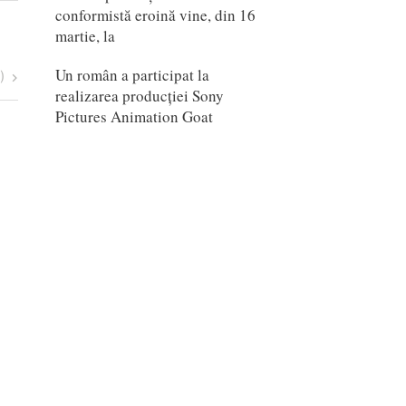
conformistă eroină vine, din 16
martie, la
Un român a participat la
)
realizarea producției Sony
Pictures Animation Goat
Scarlet (Japonia, 2025)
mail
daniel@proanimatie.ro