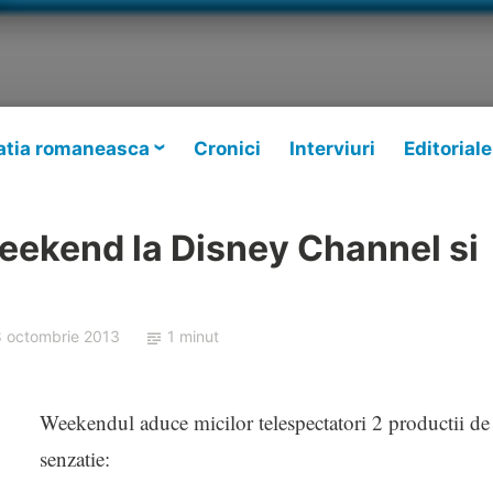
tia romaneasca
Cronici
Interviuri
Editoriale
eekend la Disney Channel si
8 octombrie 2013
1 minut
Weekendul aduce micilor telespectatori 2 productii de
senzatie: