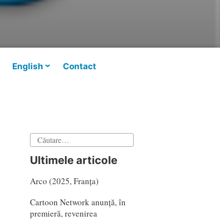
English
Contact
Caută
după:
Ultimele articole
Arco (2025, Franța)
Cartoon Network anunță, în
premieră, revenirea