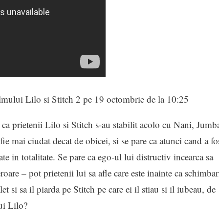
ilmului Lilo si Stitch 2 pe 19 octombrie de la 10:25
ca prietenii Lilo si Stitch s-au stabilit acolo cu Nani, Jumb
fie mai ciudat decat de obicei, si se pare ca atunci cand a fo
te in totalitate. Se pare ca ego-ul lui distructiv incearca sa
roare – pot prietenii lui sa afle care este inainte ca schimbar
i sa il piarda pe Stitch pe care ei il stiau si il iubeau, de
ui Lilo?