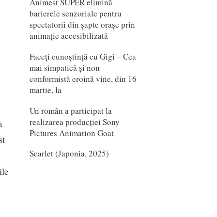
Animest SUPER elimină
barierele senzoriale pentru
spectatorii din șapte orașe prin
animație accesibilizată
Faceți cunoștință cu Gigi – Cea
mai simpatică și non-
conformistă eroină vine, din 16
martie, la
Un român a participat la
realizarea producției Sony
a
Pictures Animation Goat
st
Scarlet (Japonia, 2025)
ile