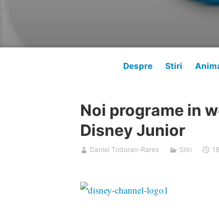
Despre
Stiri
Anima
Noi programe in w
Disney Junior
Daniel Todoran-Rares
Stiri
1