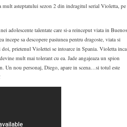
mult asteptatului sezon 2 din indragitul serial Violetta, pe
unei adolescente talentate care si-a reinceput viata in Bueno
i ea incepe sa descopere pasiunea pentru dragoste, viata si
oi, prietenul Violettei se intoarce in Spania. Violetta inca
e devine mult mai tolerant cu ea. Jade angajeaza un spion
. Un nou personaj, Diego, apare in scena…si totul este
!