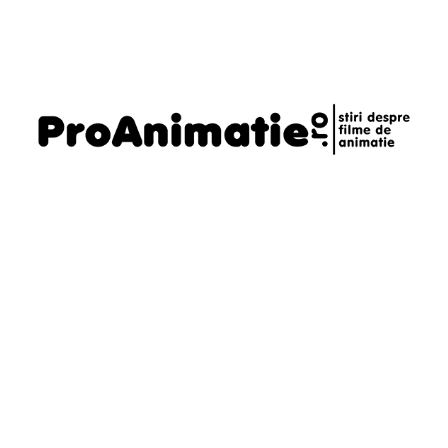
Telefon
0721795620
Email
daniel@proanimatie.ro