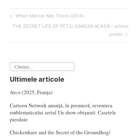
Navigare
Articol
When Marnie Was There (2014)
în
anterior
Articol
THE SECRET LIFE OF PETS/ SINGURI ACASĂ – primul
articole
următor
poster
Caută
după:
Ultimele articole
Arco (2025, Franța)
Cartoon Network anunță, în premieră, revenirea
emblematicului serial Un show obișnuit: Casetele
pierdute
Chickenhare and the Secret of the Groundhog/