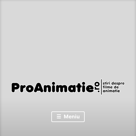
Sari
la
conținut
Stiri despre filme de animatie
Proanimatie
Meniu