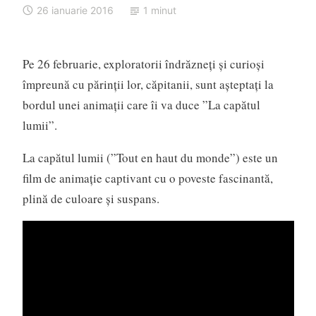
26 ianuarie 2016
1 minut
Pe 26 februarie, exploratorii îndrăzneți și curioși
împreună cu părinții lor, căpitanii, sunt așteptați la
bordul unei animații care îi va duce ”La capătul
lumii”.
La capătul lumii (”Tout en haut du monde”) este un
film de animație captivant cu o poveste fascinantă,
plină de culoare și suspans.