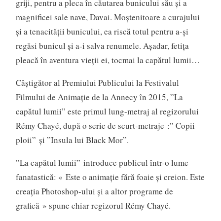
griji, pentru a pleca în căutarea bunicului său și a
magnificei sale nave, Davai. Moștenitoare a curajului
și a tenacității bunicului, ea riscă totul pentru a-și
regăsi bunicul și a-i salva renumele. Așadar, fetița
pleacă în aventura vieții ei, tocmai la capătul lumii…
Câștigător al Premiului Publicului la Festivalul
Filmului de Animație de la Annecy în 2015, ”La
capătul lumii” este primul lung-metraj al regizorului
Rémy Chayé, după o serie de scurt-metraje :” Copii
ploii” și ”Insula lui Black Mor”.
”La capătul lumii” introduce publicul într-o lume
fanatastică: « Este o animație fără foaie și creion. Este
creația Photoshop-ului și a altor programe de
grafică » spune chiar regizorul Rémy Chayé.