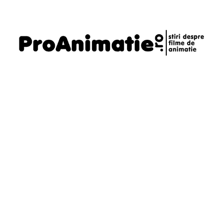
Telefon
0721795620
Email
daniel@proanimatie.ro