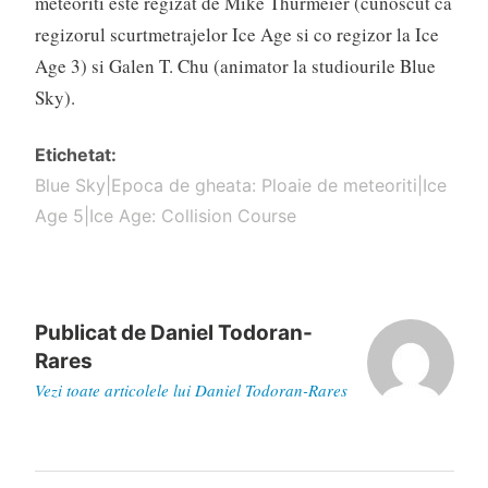
meteoriti este regizat de Mike Thurmeier (cunoscut ca
regizorul scurtmetrajelor Ice Age si co regizor la Ice
Age 3) si Galen T. Chu (animator la studiourile Blue
Sky).
Etichetat
Blue Sky|Epoca de gheata: Ploaie de meteoriti|Ice
Age 5|Ice Age: Collision Course
Publicat de
Daniel Todoran-
Rares
Vezi toate articolele lui Daniel Todoran-Rares