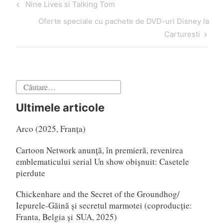
Navigare
Articol
Nine Lives si Talking Tom
în
anterior
Articol
Oferte speciale cu pachete de DVD-uri Disney la
articole
următor
Carturesti
Caută
după:
Ultimele articole
Arco (2025, Franța)
Cartoon Network anunță, în premieră, revenirea
emblematicului serial Un show obișnuit: Casetele
pierdute
Chickenhare and the Secret of the Groundhog/
Iepurele-Găină și secretul marmotei (coproducție:
Franta, Belgia și SUA, 2025)