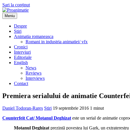
Sari la conținut
Meniu
Proanimatie
Stiri despre filme de animatie
Despre
Stiri
Animatia romaneasca
Romani in industria animatiei/ vfx
Cronici
Interviuri
Editoriale
English
News
Reviews
Interviews
Contact
Premiera serialului de animatie Counterf
Daniel Todoran-Rares
Stiri
19 septembrie 2016
1 minut
Counterfeit Cat/ Motanul Deghizat
este un serial de animatie copro
Motanul Deghizat
prezintă povestea lui Gark, un extraterestru