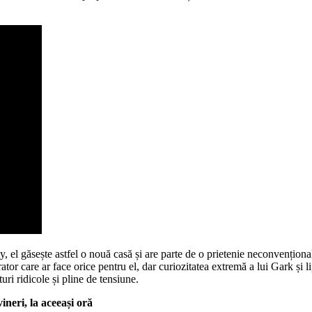
, el găsește astfel o nouă casă și are parte de o prietenie neconvenționa
tor care ar face orice pentru el, dar curiozitatea extremă a lui Gark și 
ri ridicole și pline de tensiune.
neri, la aceeași oră