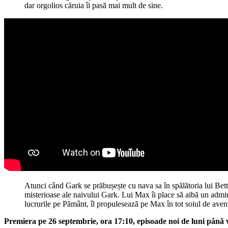
dar orgolios căruia îi pasă mai mult de sine.
Atunci când Gark se prăbușește cu nava sa în spălătoria lui Betty
misterioase ale naivului Gark. Lui Max îi place să aibă un admira
lucrurile pe Pământ, îl propulesează pe Max în tot soiul de aventu
Premiera pe 26 septembrie, ora 17:10, episoade noi de luni până vi