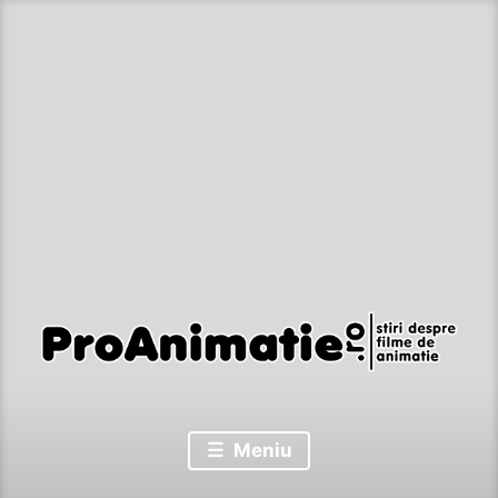
Sari
la
conținut
Stiri despre filme de animatie
Proanimatie
Meniu