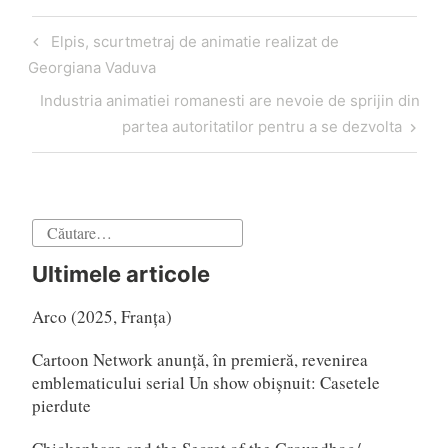
Navigare
Articol
Elpis, scurtmetraj de animatie realizat de
în
anterior
Georgiana Vaduva
articole
Articol
Industria animatiei romanesti are nevoie de sprijin din
următor
partea autoritatilor pentru a se dezvolta
Caută
după:
Ultimele articole
Arco (2025, Franța)
Cartoon Network anunță, în premieră, revenirea
emblematicului serial Un show obișnuit: Casetele
pierdute