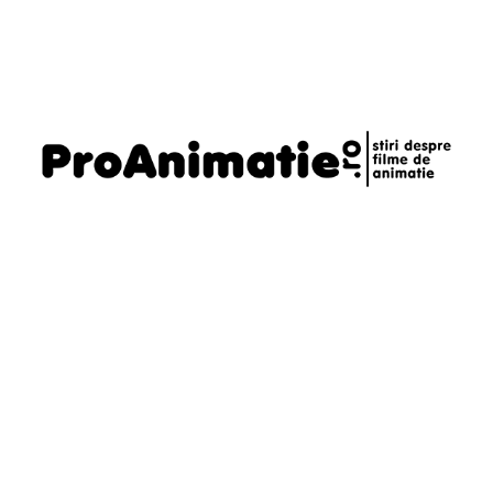
Telefon
0721795620
Email
daniel@proanimatie.ro