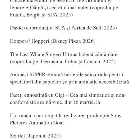
Chickenhare and the Secret of the Groundhog/
Iepurele-Găină și secretul marmotei (coproducție:
Franta, Belgia și SUA, 2025)
David (coproducție: SUA și Africa de Sud, 2025)
Hoppers/ Hopperi (Disney Pixar, 2026)
The Last Whale Singer/ Ultima balenă cântătoare
(coproducție: Germania, Cehia și Canada, 2025)
Animest SUPER elimină barierele senzoriale pentru
spectatorii din șapte orașe prin animație accesibilizată
Faceți cunoștință cu Gigi – Cea mai simpatică și non-
conformistă eroină vine, din 16 martie, la
Un român a participat la realizarea producției Sony
Pictures Animation Goat
Scarlet (Japonia, 2025)