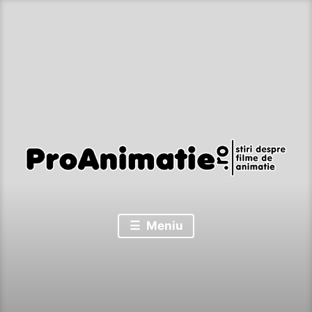
Sari
la
conținut
Stiri despre filme de animatie
Proanimatie
Meniu