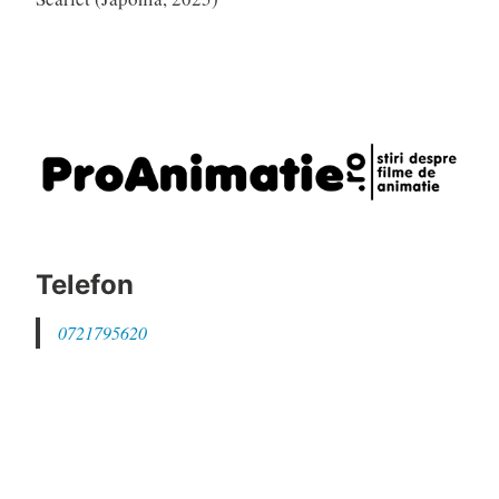
Telefon
0721795620
Email
daniel@proanimatie.ro