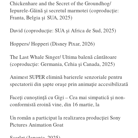
Chickenhare and the Secret of the Groundhog/
Iepurele-Găină și secretul marmotei (coproducție:
Franta, Belgia și SUA, 2025)
David (coproducție: SUA și Africa de Sud, 2025)
Hoppers/ Hopperi (Disney Pixar, 2026)
The Last Whale Singer/ Ultima balenă cântătoare
(coproducție: Germania, Cehia și Canada, 2025)
Animest SUPER elimină barierele senzoriale pentru
spectatorii din șapte orașe prin animație accesibilizată
Faceți cunoștință cu Gigi – Cea mai simpatică și non-
conformistă eroină vine, din 16 martie, la
Un român a participat la realizarea producției Sony
Pictures Animation Goat
Scarlet (Japonia, 2025)