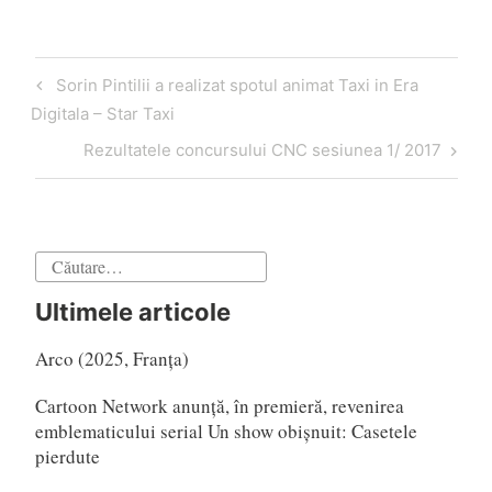
Navigare
Articol
Sorin Pintilii a realizat spotul animat Taxi in Era
în
anterior
Digitala – Star Taxi
articole
Articol
Rezultatele concursului CNC sesiunea 1/ 2017
următor
Caută
după:
Ultimele articole
Arco (2025, Franța)
Cartoon Network anunță, în premieră, revenirea
emblematicului serial Un show obișnuit: Casetele
pierdute