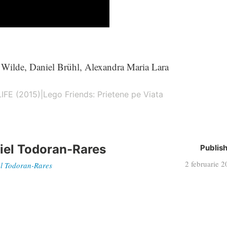
a Wilde, Daniel Brühl, Alexandra Maria Lara
FE (2015)|Lego Friends: Prietene pe Viata
iel Todoran-Rares
Publis
2 februarie 
iel Todoran-Rares