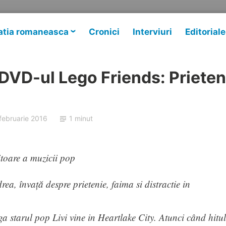
tia romaneasca
Cronici
Interviuri
Editoriale
 DVD-ul Lego Friends: Priete
februarie 2016
1 minut
itoare a muzicii pop
a, învață despre prietenie, faima si distractie in
ga starul pop Livi vine in Heartlake City. Atunci când hitul