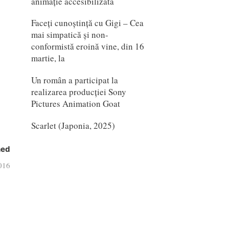
animație accesibilizată
Faceți cunoștință cu Gigi – Cea
mai simpatică și non-
conformistă eroină vine, din 16
martie, la
Un român a participat la
realizarea producției Sony
Pictures Animation Goat
Scarlet (Japonia, 2025)
hed
2016