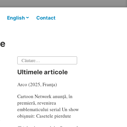
English
Contact
ne
Caută
după:
Ultimele articole
Arco (2025, Franța)
Cartoon Network anunță, în
premieră, revenirea
emblematicului serial Un show
obișnuit: Casetele pierdute