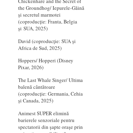
Chickenhare and the Secret of
the Groundhog/ Iepurele-Găină
și secretul marmotei
(coproducție: Franta, Belgia
și SUA, 2025)
David (coproducție: SUA și
Africa de Sud, 2025)
Hoppers/ Hopperi (Disney
Pixar, 2026)
The Last Whale Singer/ Ultima
balenă cântătoare
(coproducție: Germania, Cehia
și Canada, 2025)
Animest SUPER elimină
barierele senzoriale pentru
spectatorii din șapte orașe prin