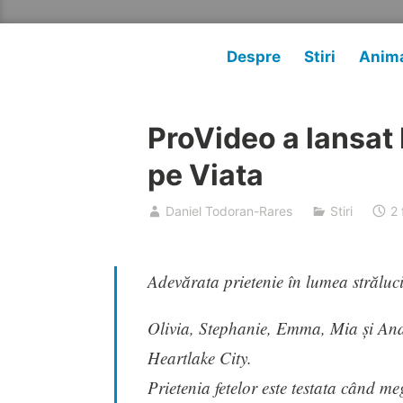
Despre
Stiri
Anima
ProVideo a lansat
pe Viata
Daniel Todoran-Rares
Stiri
2 
Adevărata prietenie în lumea străluc
Olivia, Stephanie, Emma, Mia și Andre
Heartlake City.
Prietenia fetelor este testata când me