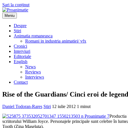
Sari la conținut
Meniu
Proanimatie
Stiri despre filme de animatie
Despre
Stiri
Animatia romaneasca
Romani in industria animatiei/ vfx
Cronici
Interviuri
Editoriale
English
News
Reviews
Interviews
Contact
Rise of the Guardians/ Cinci eroi de legend
Daniel Todoran-Rares
Stiri
12 iulie 2012
1 minut
Productia 
scriitorului William Joyce. Personajele principale sunt celebre în l
Tooth (Zina Maseluta).