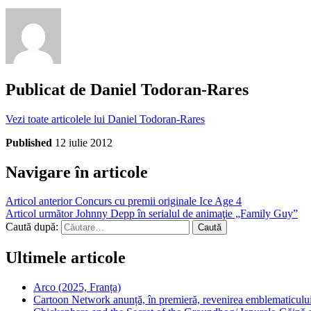
Publicat de
Daniel Todoran-Rares
Vezi toate articolele lui Daniel Todoran-Rares
Published
12 iulie 2012
Navigare în articole
Articol anterior
Concurs cu premii originale Ice Age 4
Articol următor
Johnny Depp în serialul de animaţie „Family Guy”
Caută după:
Ultimele articole
Arco (2025, Franța)
Cartoon Network anunță, în premieră, revenirea emblematicului