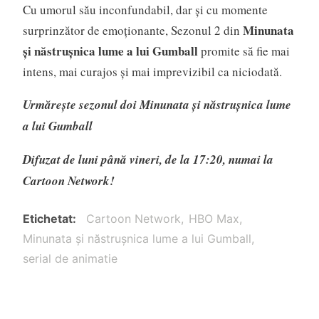
Cu umorul său inconfundabil, dar și cu momente
Minunata
surprinzător de emoționante, Sezonul 2 din
și năstrușnica lume a lui Gumball
promite să fie mai
intens, mai curajos și mai imprevizibil ca niciodată.
Urmărește sezonul doi Minunata și năstrușnica lume
a lui Gumball
Difuzat de luni până vineri, de la 17:20, numai la
Cartoon Network!
Etichetat
Cartoon Network
HBO Max
Minunata și năstrușnica lume a lui Gumball
serial de animatie