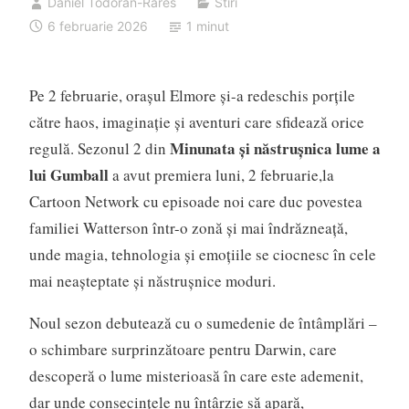
Daniel Todoran-Rares
Stiri
6 februarie 2026
1 minut
Pe 2 februarie, orașul Elmore și-a redeschis porțile
către haos, imaginație și aventuri care sfidează orice
Minunata și năstrușnica lume a
regulă. Sezonul 2 din
lui Gumball
a avut premiera luni, 2 februarie,la
Cartoon Network cu episoade noi care duc povestea
familiei Watterson într-o zonă și mai îndrăzneață,
unde magia, tehnologia și emoțiile se ciocnesc în cele
mai neașteptate și năstrușnice moduri.
Noul sezon debutează cu o sumedenie de întâmplări –
o schimbare surprinzătoare pentru Darwin, care
descoperă o lume misterioasă în care este ademenit,
dar unde consecințele nu întârzie să apară,