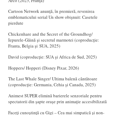
Arco (2025, Franța)
Cartoon Network anunță, în premieră, revenirea
emblematicului serial Un show obișnuit: Casetele
pierdute
Chickenhare and the Secret of the Groundhog/
Iepurele-Găină și secretul marmotei (coproducție:
Franta, Belgia și SUA, 2025)
David (coproducție: SUA și Africa de Sud, 2025)
Hoppers/ Hopperi (Disney Pixar, 2026)
The Last Whale Singer/ Ultima balenă cântătoare
(coproducție: Germania, Cehia și Canada, 2025)
Animest SUPER elimină barierele senzoriale pentru
spectatorii din șapte orașe prin animație accesibilizată
Faceți cunoștință cu Gigi – Cea mai simpatică și non-