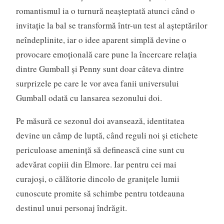
romantismul ia o turnură neașteptată atunci când o
invitație la bal se transformă într-un test al așteptărilor
neîndeplinite, iar o idee aparent simplă devine o
provocare emoțională care pune la încercare relația
dintre Gumball și Penny sunt doar câteva dintre
surprizele pe care le vor avea fanii universului
Gumball odată cu lansarea sezonului doi.
Pe măsură ce sezonul doi avansează, identitatea
devine un câmp de luptă, când reguli noi și etichete
periculoase amenință să definească cine sunt cu
adevărat copiii din Elmore. Iar pentru cei mai
curajoși, o călătorie dincolo de granițele lumii
cunoscute promite să schimbe pentru totdeauna
destinul unui personaj îndrăgit.