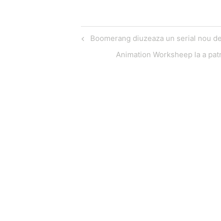
Navigare
Articol
Boomerang diuzeaza un serial nou de
în
anterior
Articol
Animation Worksheep la a patr
articole
următor