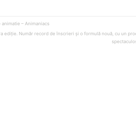
 animatie – Animaniacs
a ediţie. Număr record de înscrieri şi o formulă nouă, cu un pr
spectaculo
Telefon
E
0721795620