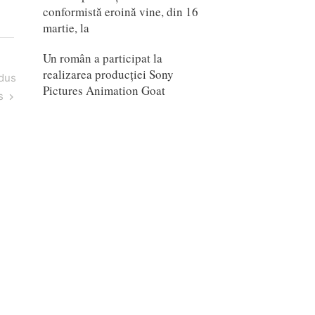
conformistă eroină vine, din 16
martie, la
Un român a participat la
realizarea producției Sony
odus
Pictures Animation Goat
s
Scarlet (Japonia, 2025)
mail
daniel@proanimatie.ro