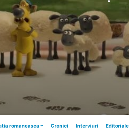
tia romaneasca
Cronici
Interviuri
Editoriale