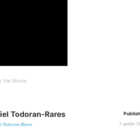
 the Movie
iel Todoran-Rares
Publis
3 aprilie 
iel Todoran-Rares