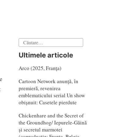
Caută
după:
Ultimele articole
Arco (2025, Franța)
e
Cartoon Network anunță, în
premieră, revenirea
t
emblematicului serial Un show
obișnuit: Casetele pierdute
Chickenhare and the Secret of
the Groundhog/ Iepurele-Găină
și secretul marmotei
(coproducție: Franta, Belgia