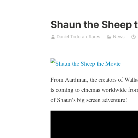
Shaun the Sheep t
Daniel Todoran-Rares
News
From Aardman, the creators of Wall
is coming to cinemas worldwide from S
of Shaun’s big screen adventure!