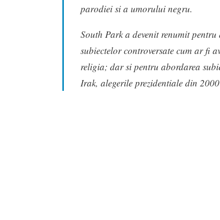
parodiei si a umorului negru.
South Park a devenit renumit pentru
subiectelor controversate cum ar fi a
religia; dar si pentru abordarea subiec
Irak, alegerile prezidentiale din 20
Etichetat
games
Publicat de
Dan
Vezi toate articolele lui Dan