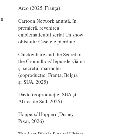
Arco (2025, Franța)
on
Cartoon Network anunță, în
premieră, revenirea
emblematicului serial Un show
obișnuit: Casetele pierdute
Chickenhare and the Secret of
the Groundhog/ Iepurele-Găină
și secretul marmotei
(coproducție: Franta, Belgia
și SUA, 2025)
David (coproducție: SUA și
Africa de Sud, 2025)
Hoppers/ Hopperi (Disney
Pixar, 2026)
The Last Whale Singer/ Ultima