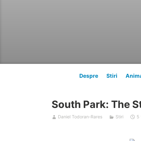
Despre
Stiri
Anima
South Park: The St
Daniel Todoran-Rares
Stiri
5 