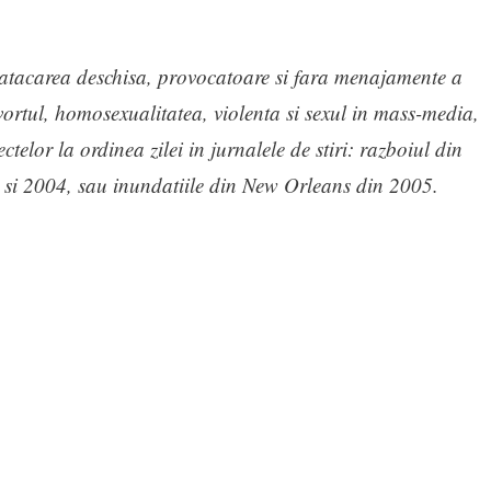
 atacarea deschisa, provocatoare si fara menajamente a
vortul, homosexualitatea, violenta si sexul in mass-media,
telor la ordinea zilei in jurnalele de stiri: razboiul din
00 si 2004, sau inundatiile din New Orleans din 2005.
iel Todoran-Rares
Publis
5 februarie 
iel Todoran-Rares