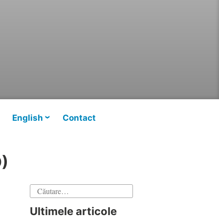
English
Contact
O)
Caută
după:
Ultimele articole