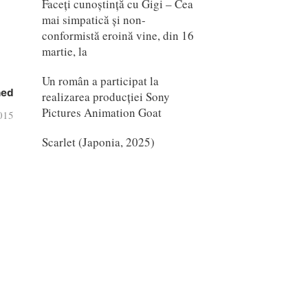
Faceți cunoștință cu Gigi – Cea
mai simpatică și non-
conformistă eroină vine, din 16
martie, la
Un român a participat la
hed
realizarea producției Sony
Pictures Animation Goat
2015
Scarlet (Japonia, 2025)
6
mail