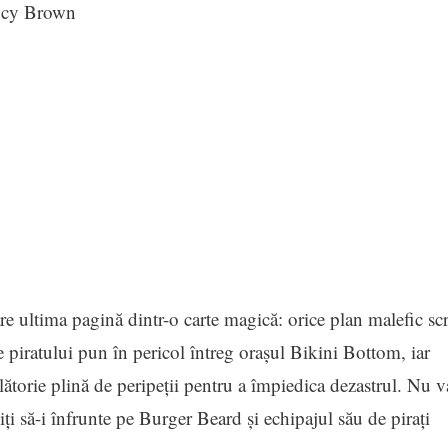
ncy Brown
e ultima pagină dintr-o carte magică: orice plan malefic scr
le piratului pun în pericol întreg oraşul Bikini Bottom, iar
ătorie plină de peripeţii pentru a împiedica dezastrul. Nu v
ţi să-i înfrunte pe Burger Beard şi echipajul său de piraţi