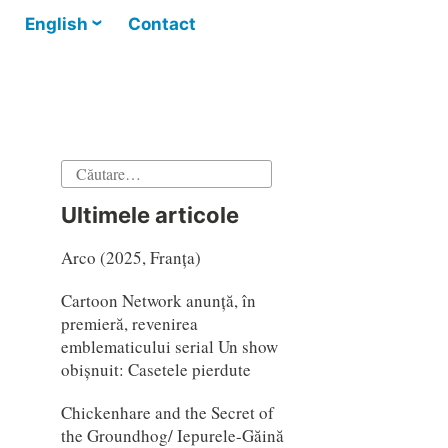
English
Contact
Caută
după:
Ultimele articole
Arco (2025, Franța)
Cartoon Network anunță, în
premieră, revenirea
emblematicului serial Un show
obișnuit: Casetele pierdute
Chickenhare and the Secret of
the Groundhog/ Iepurele-Găină