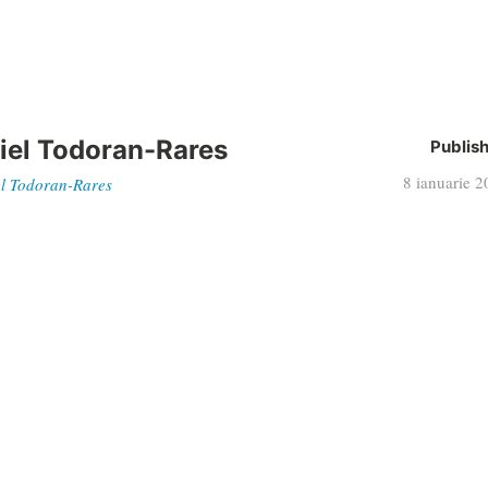
iel Todoran-Rares
Publis
8 ianuarie 
iel Todoran-Rares
Articol
Big Hero 
următor
Telefon
E