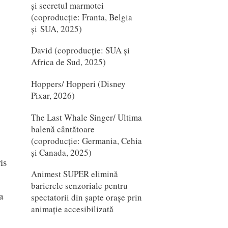
și secretul marmotei
(coproducție: Franta, Belgia
și SUA, 2025)
David (coproducție: SUA și
Africa de Sud, 2025)
Hoppers/ Hopperi (Disney
Pixar, 2026)
The Last Whale Singer/ Ultima
balenă cântătoare
(coproducție: Germania, Cehia
și Canada, 2025)
is
Animest SUPER elimină
barierele senzoriale pentru
a
spectatorii din șapte orașe prin
animație accesibilizată