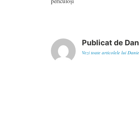
periculoşi
Publicat de
Dan
Vezi toate articolele lui Dan
Navigare
Articol
Kate & Mim-Mim la Minimax
în
anterior
articole