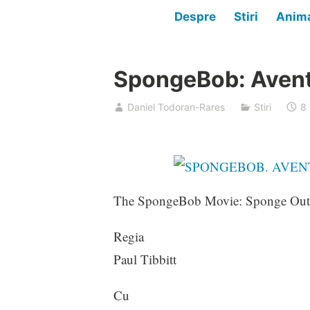
Despre
Stiri
Anima
SpongeBob: Avent
Daniel Todoran-Rares
Stiri
8 
The SpongeBob Movie: Sponge Out o
Regia
Paul Tibbitt
Cu