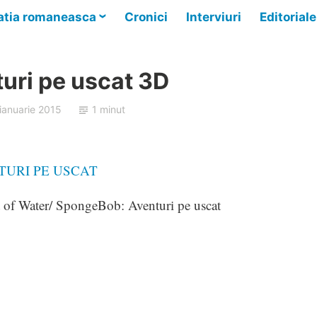
tia romaneasca
Cronici
Interviuri
Editoriale
uri pe uscat 3D
ianuarie 2015
1 minut
f Water/ SpongeBob: Aventuri pe uscat